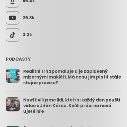
56.4k
26.3k
3.3k
PODCASTY
Realitní trh zpomaluje a je zaplavený
mizernými makléři. Má cenu jim platit stále
stejné provize?
Navštívili jsme lidi, kteří si každý den pouští
video s Jiřím Károu. Kvůli práci na nové
ujeté hře