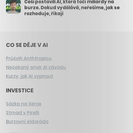
Češi postavili AI, která točí miliardy na
burze. Dokud vydělává, neřešíme, jak se
rozhoduje, říkají
CO SE DĚJE V AI
Průšvih Anthtropicu
Nečekaný směr AI závodu
Kurzy, jak AI vypnout
INVESTICE
Sázka na Xerox
Strnad v Pirelli
Burzovní eldorádo