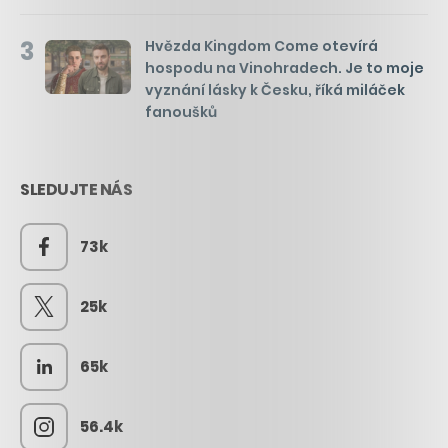
3
Hvězda Kingdom Come otevírá
hospodu na Vinohradech. Je to moje
vyznání lásky k Česku, říká miláček
fanoušků
SLEDUJTE NÁS
73k
25k
65k
56.4k