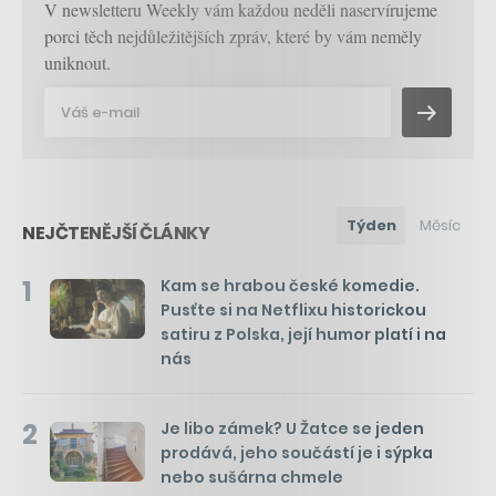
V newsletteru Weekly vám každou neděli naservírujeme
porci těch nejdůležitějších zpráv, které by vám neměly
uniknout.
Týden
Měsíc
NEJČTENĚJŠÍ ČLÁNKY
1
Kam se hrabou české komedie.
Pusťte si na Netflixu historickou
satiru z Polska, její humor platí i na
nás
2
Je libo zámek? U Žatce se jeden
prodává, jeho součástí je i sýpka
nebo sušárna chmele