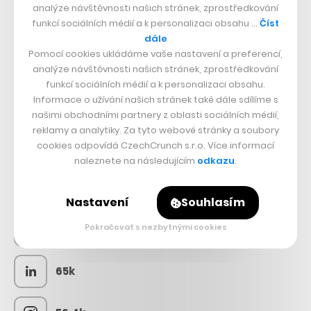
analýze návštěvnosti našich stránek, zprostředkování
funkcí sociálních médií a k personalizaci obsahu …
Číst
dále
Pomocí cookies ukládáme vaše nastavení a preferencí,
analýze návštěvnosti našich stránek, zprostředkování
funkcí sociálních médií a k personalizaci obsahu.
Informace o užívání našich stránek také dále sdílíme s
našimi obchodními partnery z oblasti sociálních médií,
reklamy a analytiky. Za tyto webové stránky a soubory
cookies odpovídá CzechCrunch s.r.o. Více informací
SLEDUJTE NÁS
naleznete na následujícím
odkazu
.
73k
Nastavení
Souhlasím
Pokračovat s nezbytnými cookies
25k
65k