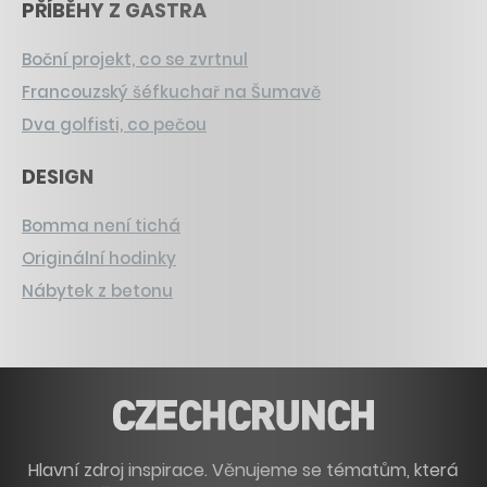
PŘÍBĚHY Z GASTRA
Boční projekt, co se zvrtnul
Francouzský šéfkuchař na Šumavě
Dva golfisti, co pečou
DESIGN
Bomma není tichá
Originální hodinky
Nábytek z betonu
Hlavní zdroj inspirace. Věnujeme se tématům, která