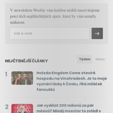
V newsletteru Weekly vám každou neděli naservírujeme
porci těch nejdůležitějších zpráv, které by vám neměly
uniknout.
Týden
Měsíc
NEJČTENĚJŠÍ ČLÁNKY
1
Hvězda Kingdom Come otevírá
hospodu na Vinohradech. Je to moje
vyznání lásky k Česku, říká miláček
fanoušků
2
Jak vydělat 200 milionů za pár
měsíců? Mladý investor to zvládl s