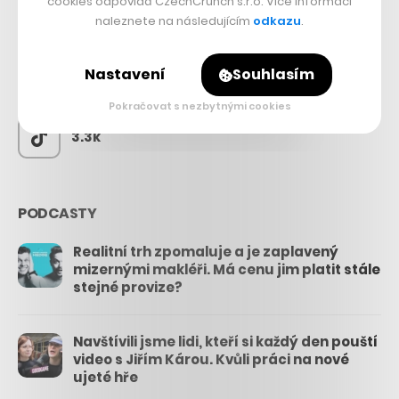
cookies odpovídá CzechCrunch s.r.o. Více informací
naleznete na následujícím
odkazu
.
56.4k
Nastavení
Souhlasím
26.3k
Pokračovat s nezbytnými cookies
3.3k
PODCASTY
Realitní trh zpomaluje a je zaplavený
mizernými makléři. Má cenu jim platit stále
stejné provize?
Navštívili jsme lidi, kteří si každý den pouští
video s Jiřím Károu. Kvůli práci na nové
ujeté hře