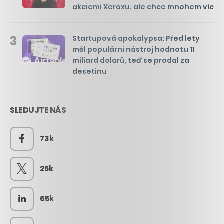
akciemi Xeroxu, ale chce mnohem víc
3
Startupová apokalypsa: Před lety
měl populární nástroj hodnotu 11
miliard dolarů, teď se prodal za
desetinu
SLEDUJTE NÁS
73k
25k
65k