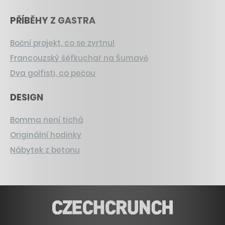
PŘÍBĚHY Z GASTRA
Boční projekt, co se zvrtnul
Francouzský šéfkuchař na Šumavě
Dva golfisti, co pečou
DESIGN
Bomma není tichá
Originální hodinky
Nábytek z betonu