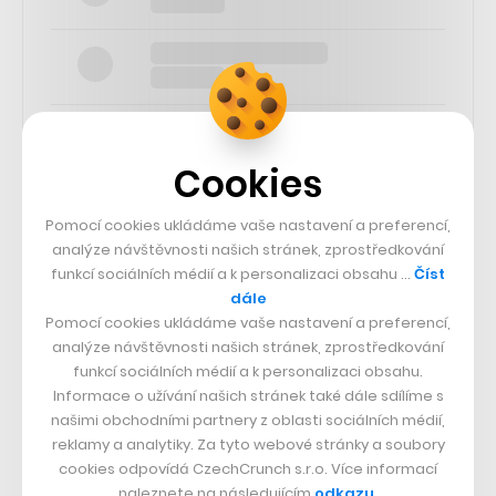
Cookies
SLEDUJTE NÁS
Pomocí cookies ukládáme vaše nastavení a preferencí,
analýze návštěvnosti našich stránek, zprostředkování
funkcí sociálních médií a k personalizaci obsahu …
Číst
73k
dále
Pomocí cookies ukládáme vaše nastavení a preferencí,
25k
analýze návštěvnosti našich stránek, zprostředkování
funkcí sociálních médií a k personalizaci obsahu.
Informace o užívání našich stránek také dále sdílíme s
65k
našimi obchodními partnery z oblasti sociálních médií,
reklamy a analytiky. Za tyto webové stránky a soubory
cookies odpovídá CzechCrunch s.r.o. Více informací
56.4k
naleznete na následujícím
odkazu
.