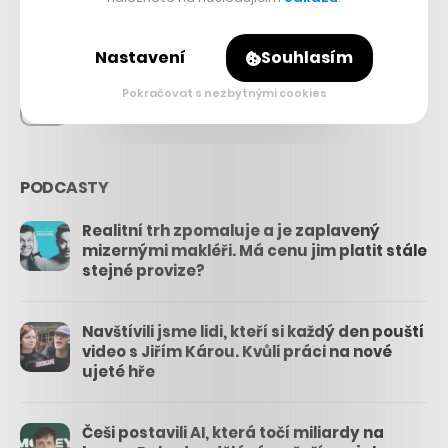
26.3k
Nastavení
Souhlasím
Pokračovat s nezbytnými cookies
3.3k
PODCASTY
Realitní trh zpomaluje a je zaplavený
mizernými makléři. Má cenu jim platit stále
stejné provize?
Navštívili jsme lidi, kteří si každý den pouští
video s Jiřím Károu. Kvůli práci na nové
ujeté hře
Češi postavili AI, která točí miliardy na