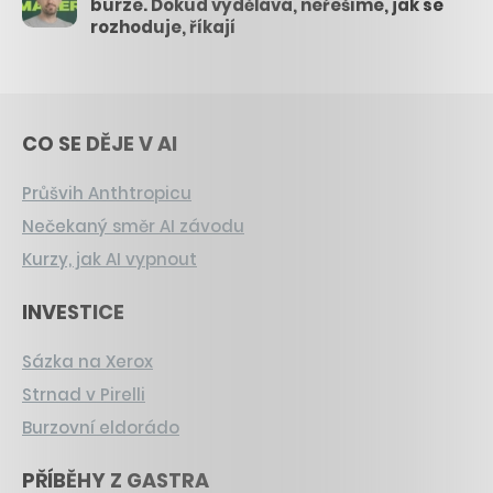
burze. Dokud vydělává, neřešíme, jak se
rozhoduje, říkají
CO SE DĚJE V AI
Průšvih Anthtropicu
Nečekaný směr AI závodu
Kurzy, jak AI vypnout
INVESTICE
Sázka na Xerox
Strnad v Pirelli
Burzovní eldorádo
PŘÍBĚHY Z GASTRA