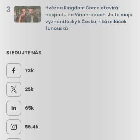
3
Hvězda Kingdom Come otevírá
hospodu na Vinohradech. Je to moje
vyznání lásky k Česku, říká miláček
fanoušků
SLEDUJTE NÁS
73k
25k
65k
56.4k