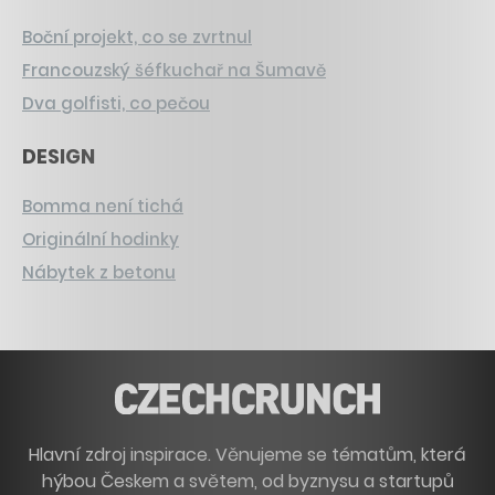
Boční projekt, co se zvrtnul
Francouzský šéfkuchař na Šumavě
Dva golfisti, co pečou
DESIGN
Bomma není tichá
Originální hodinky
Nábytek z betonu
Hlavní zdroj inspirace. Věnujeme se tématům, která
hýbou Českem a světem, od byznysu a startupů