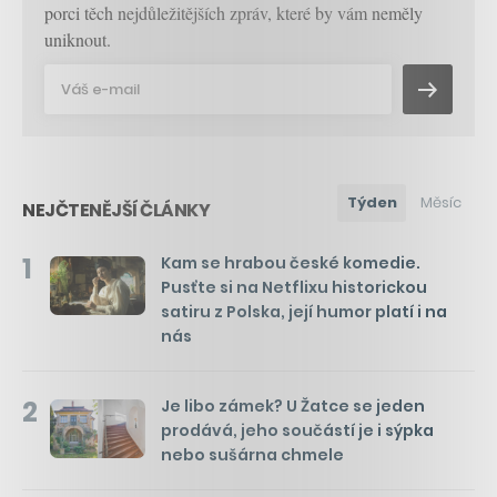
porci těch nejdůležitějších zpráv, které by vám neměly
uniknout.
Týden
Měsíc
NEJČTENĚJŠÍ ČLÁNKY
1
Kam se hrabou české komedie.
Pusťte si na Netflixu historickou
satiru z Polska, její humor platí i na
nás
2
Je libo zámek? U Žatce se jeden
prodává, jeho součástí je i sýpka
nebo sušárna chmele