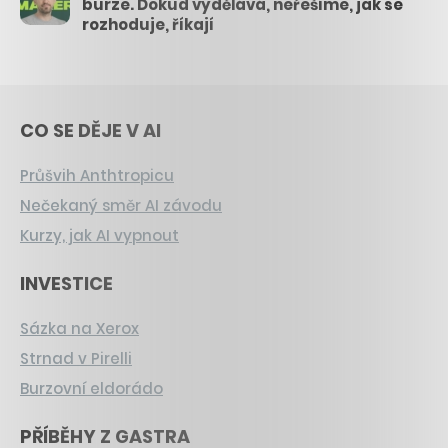
burze. Dokud vydělává, neřešíme, jak se
rozhoduje, říkají
CO SE DĚJE V AI
Průšvih Anthtropicu
Nečekaný směr AI závodu
Kurzy, jak AI vypnout
INVESTICE
Sázka na Xerox
Strnad v Pirelli
Burzovní eldorádo
PŘÍBĚHY Z GASTRA