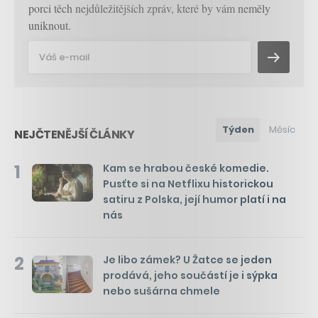
porci těch nejdůležitějších zpráv, které by vám neměly
uniknout.
Týden
Měsíc
NEJČTENĚJŠÍ ČLÁNKY
1
Kam se hrabou české komedie.
Pusťte si na Netflixu historickou
satiru z Polska, její humor platí i na
nás
2
Je libo zámek? U Žatce se jeden
prodává, jeho součástí je i sýpka
nebo sušárna chmele