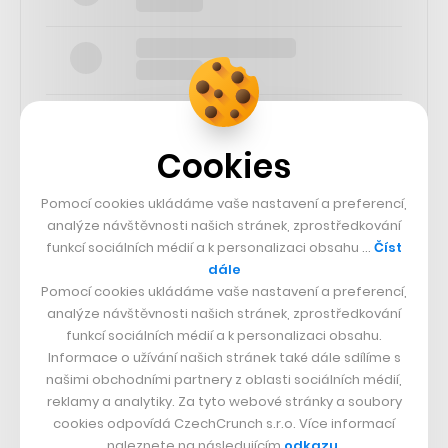
Cookies
SLEDUJTE NÁS
Pomocí cookies ukládáme vaše nastavení a preferencí,
analýze návštěvnosti našich stránek, zprostředkování
funkcí sociálních médií a k personalizaci obsahu …
Číst
73k
dále
Pomocí cookies ukládáme vaše nastavení a preferencí,
25k
analýze návštěvnosti našich stránek, zprostředkování
funkcí sociálních médií a k personalizaci obsahu.
Informace o užívání našich stránek také dále sdílíme s
65k
našimi obchodními partnery z oblasti sociálních médií,
reklamy a analytiky. Za tyto webové stránky a soubory
cookies odpovídá CzechCrunch s.r.o. Více informací
56.4k
naleznete na následujícím
odkazu
.