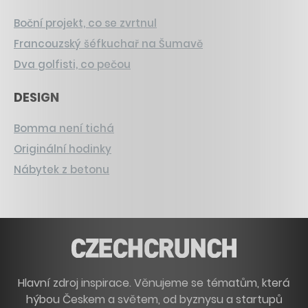
Boční projekt, co se zvrtnul
Francouzský šéfkuchař na Šumavě
Dva golfisti, co pečou
DESIGN
Bomma není tichá
Originální hodinky
Nábytek z betonu
Hlavní zdroj inspirace. Věnujeme se tématům, která
hýbou Českem a světem, od byznysu a startupů