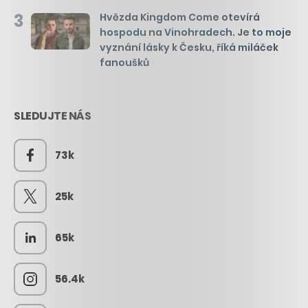
3
Hvězda Kingdom Come otevírá
hospodu na Vinohradech. Je to moje
vyznání lásky k Česku, říká miláček
fanoušků
SLEDUJTE NÁS
73k
25k
65k
56.4k