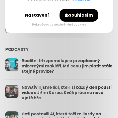
26.3k
Nastavení
Souhlasím
Pokračovat s nezbytnými cookies
3.3k
PODCASTY
Realitní trh zpomaluje a je zaplavený
mizernými makléři. Má cenu jim platit stále
stejné provize?
Navštívili jsme lidi, kteří si každý den pouští
video s Jiřím Károu. Kvůli práci na nové
ujeté hře
Češi postavili AI, která točí miliardy na