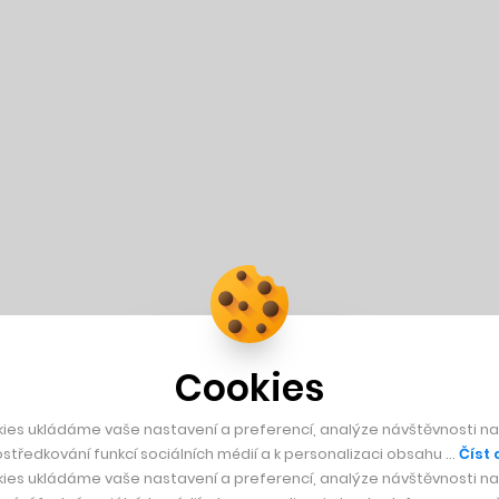
Cookies
ies ukládáme vaše nastavení a preferencí, analýze návštěvnosti naš
středkování funkcí sociálních médií a k personalizaci obsahu …
Číst 
ies ukládáme vaše nastavení a preferencí, analýze návštěvnosti naš