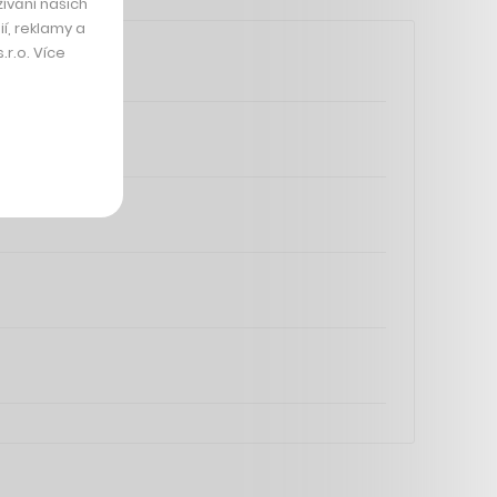
ívání našich
í, reklamy a
r.o. Více