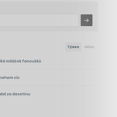
Týden
Měsíc
íká miláček fanoušků
mnohem víc
odal za desetinu