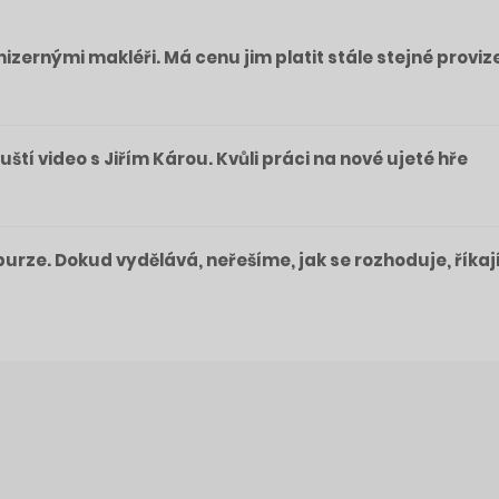
izernými makléři. Má cenu jim platit stále stejné proviz
pouští video s Jiřím Károu. Kvůli práci na nové ujeté hře
a burze. Dokud vydělává, neřešíme, jak se rozhoduje, říkaj