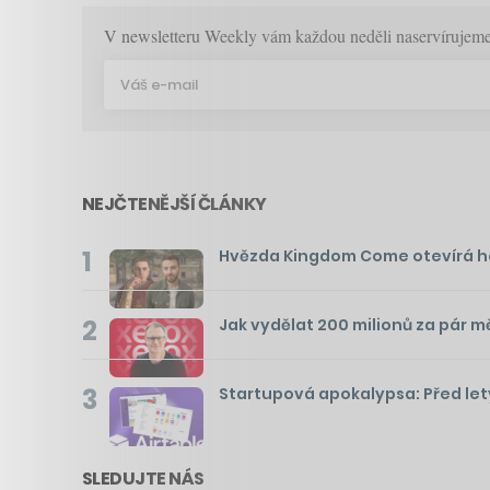
V newsletteru Weekly vám každou neděli naservírujeme p
NEJČTENĚJŠÍ ČLÁNKY
1
Hvězda Kingdom Come otevírá hos
2
Jak vydělat 200 milionů za pár m
3
Startupová apokalypsa: Před lety
SLEDUJTE NÁS