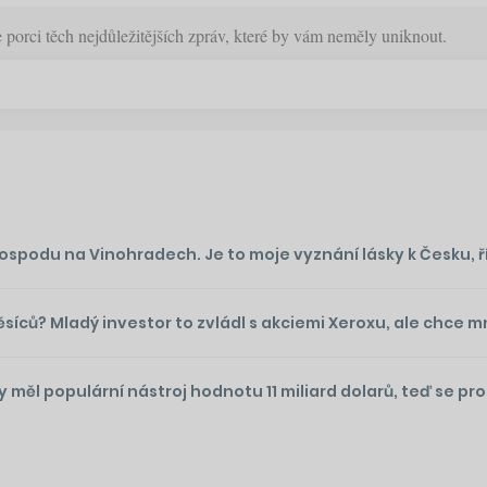
orci těch nejdůležitějších zpráv, které by vám neměly uniknout.
podu na Vinohradech. Je to moje vyznání lásky k Česku, ř
ěsíců? Mladý investor to zvládl s akciemi Xeroxu, ale chce 
 měl populární nástroj hodnotu 11 miliard dolarů, teď se pr