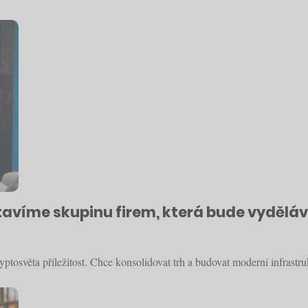
tavíme skupinu firem, která bude vydělávat
yptosvěta příležitost. Chce konsolidovat trh a budovat moderní infrastru