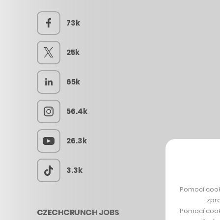
73k
25k
65k
56.4k
26.3k
3.3k
Pomocí cook
zpro
Pomocí cook
CZECHCRUNCH JOBS