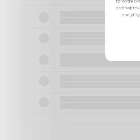
zprostředko
stránek tak
analytik