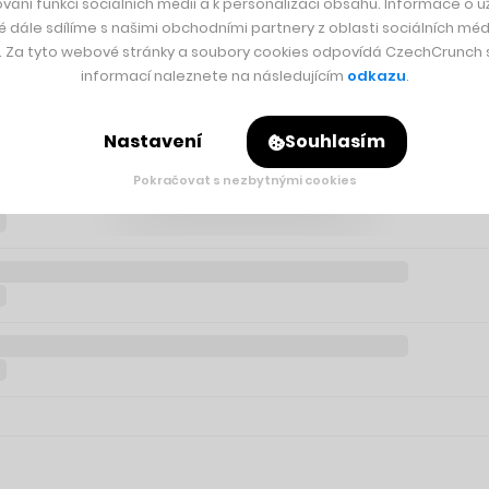
vání funkcí sociálních médií a k personalizaci obsahu. Informace o už
é dále sdílíme s našimi obchodními partnery z oblasti sociálních médi
y. Za tyto webové stránky a soubory cookies odpovídá CzechCrunch s.
informací naleznete na následujícím
odkazu
.
Nastavení
Souhlasím
Pokračovat s nezbytnými cookies