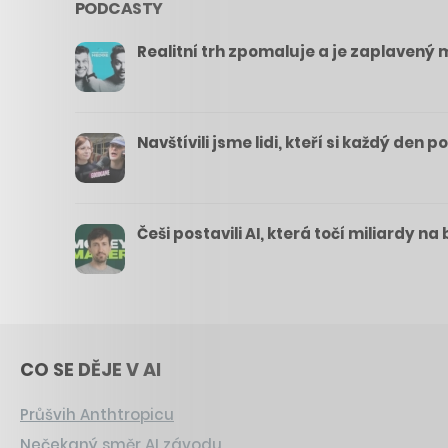
PODCASTY
Realitní trh zpomaluje a je zaplavený m
Navštívili jsme lidi, kteří si každý den 
Češi postavili AI, která točí miliardy n
CO SE DĚJE V AI
Průšvih Anthtropicu
Nečekaný směr AI závodu