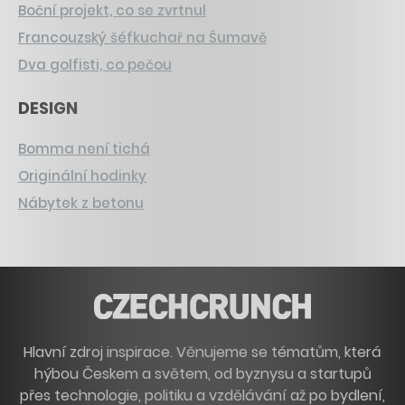
Boční projekt, co se zvrtnul
Francouzský šéfkuchař na Šumavě
Dva golfisti, co pečou
DESIGN
Bomma není tichá
Originální hodinky
Nábytek z betonu
Hlavní zdroj inspirace. Věnujeme se tématům, která
hýbou Českem a světem, od byznysu a startupů
přes technologie, politiku a vzdělávání až po bydlení,