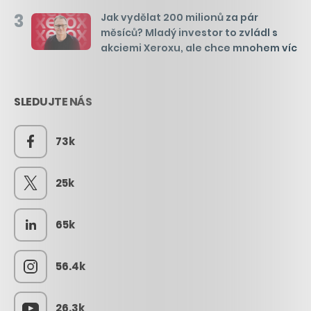
3
Jak vydělat 200 milionů za pár
měsíců? Mladý investor to zvládl s
akciemi Xeroxu, ale chce mnohem víc
SLEDUJTE NÁS
73k
25k
65k
56.4k
26.3k