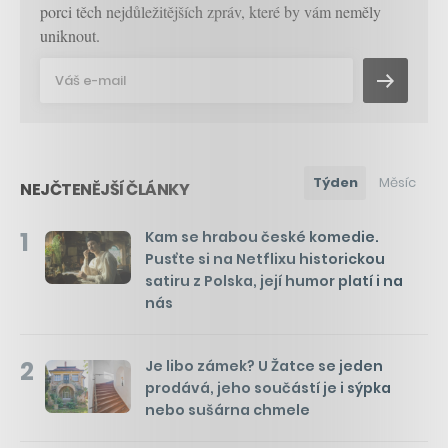
porci těch nejdůležitějších zpráv, které by vám neměly
uniknout.
Týden
Měsíc
NEJČTENĚJŠÍ ČLÁNKY
1
Kam se hrabou české komedie.
Pusťte si na Netflixu historickou
satiru z Polska, její humor platí i na
nás
2
Je libo zámek? U Žatce se jeden
prodává, jeho součástí je i sýpka
nebo sušárna chmele