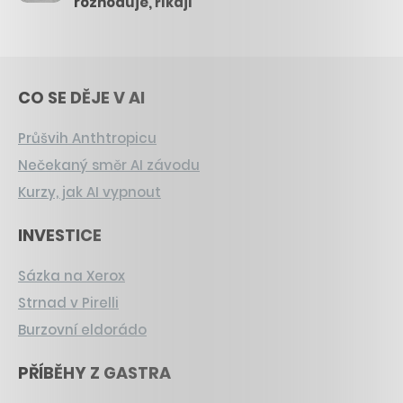
rozhoduje, říkají
CO SE DĚJE V AI
Průšvih Anthtropicu
Nečekaný směr AI závodu
Kurzy, jak AI vypnout
INVESTICE
Sázka na Xerox
Strnad v Pirelli
Burzovní eldorádo
PŘÍBĚHY Z GASTRA