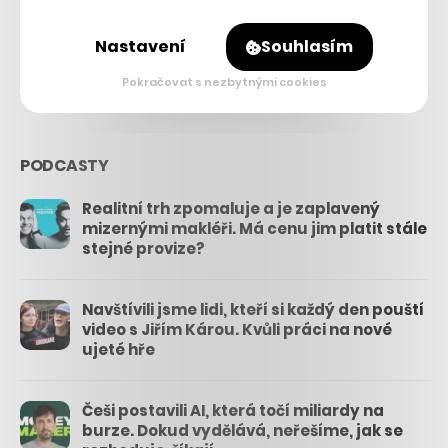
26.3k
Nastavení
Souhlasím
3.3k
Pokračovat s nezbytnými cookies
PODCASTY
Realitní trh zpomaluje a je zaplavený
mizernými makléři. Má cenu jim platit stále
stejné provize?
Navštívili jsme lidi, kteří si každý den pouští
video s Jiřím Károu. Kvůli práci na nové
ujeté hře
Češi postavili AI, která točí miliardy na
burze. Dokud vydělává, neřešíme, jak se