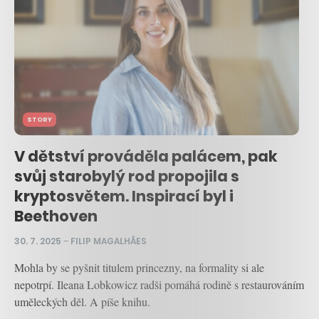
STORY
V dětství prováděla palácem, pak
svůj starobylý rod propojila s
kryptosvětem. Inspirací byl i
Beethoven
30. 7. 2025
–
FILIP MAGALHÃES
Mohla by se pyšnit titulem princezny, na formality si ale
nepotrpí. Ileana Lobkowicz radši pomáhá rodině s restaurováním
uměleckých děl. A píše knihu.