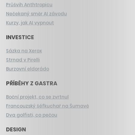
Průšvih Anthtropicu
Nečekaný směr AI závodu
Kurzy, jak AI vypnout
INVESTICE
Sázka na Xerox
Strnad v Pirelli
Burzovní eldorádo
PŘÍBĚHY Z GASTRA
Boční projekt, co se zvrtnul
Francouzský šéfkuchař na Šumavě
Dva golfisti, co pečou
DESIGN