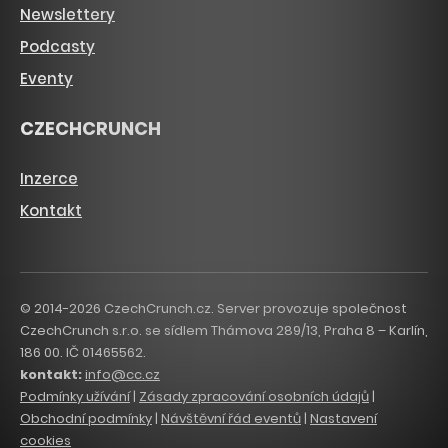
Newslettery
Podcasty
Eventy
CZECHCRUNCH
Inzerce
Kontakt
© 2014-2026 CzechCrunch.cz. Server provozuje společnost
CzechCrunch s.r.o. se sídlem Thámova 289/13, Praha 8 – Karlín,
186 00. IČ 01465562.
kontakt:
info@cc.cz
Podmínky užívání
|
Zásady zpracování osobních údajů
|
Obchodní podmínky
|
Návštěvní řád eventů
|
Nastavení
cookies