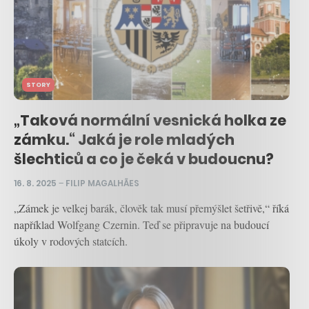
STORY
„Taková normální vesnická holka ze
zámku.“ Jaká je role mladých
šlechticů a co je čeká v budoucnu?
16. 8. 2025
–
FILIP MAGALHÃES
„Zámek je velkej barák, člověk tak musí přemýšlet šetřivě,“ říká
například Wolfgang Czernin. Teď se připravuje na budoucí
úkoly v rodových statcích.