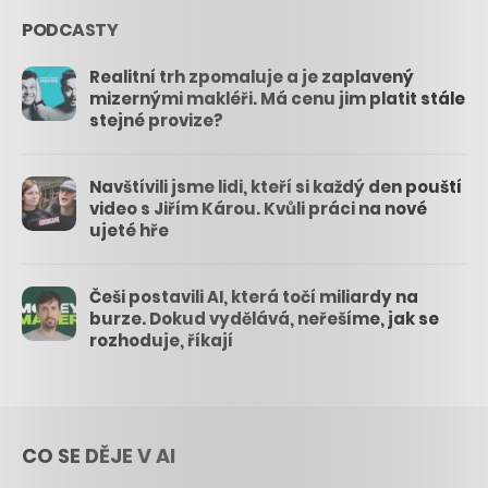
PODCASTY
Realitní trh zpomaluje a je zaplavený
mizernými makléři. Má cenu jim platit stále
stejné provize?
Navštívili jsme lidi, kteří si každý den pouští
video s Jiřím Károu. Kvůli práci na nové
ujeté hře
Češi postavili AI, která točí miliardy na
burze. Dokud vydělává, neřešíme, jak se
rozhoduje, říkají
CO SE DĚJE V AI