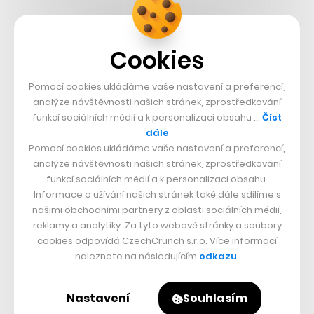
Týden
Měsíc
NEJČTENĚJŠÍ ČLÁNKY
Cookies
1
Kam se hrabou české komedie.
Pusťte si na Netflixu historickou
Pomocí cookies ukládáme vaše nastavení a preferencí,
satiru z Polska, její humor platí i na
analýze návštěvnosti našich stránek, zprostředkování
nás
funkcí sociálních médií a k personalizaci obsahu …
Číst
dále
Pomocí cookies ukládáme vaše nastavení a preferencí,
2
Je libo zámek? U Žatce se jeden
analýze návštěvnosti našich stránek, zprostředkování
prodává, jeho součástí je i sýpka
funkcí sociálních médií a k personalizaci obsahu.
nebo sušárna chmele
Informace o užívání našich stránek také dále sdílíme s
našimi obchodními partnery z oblasti sociálních médií,
reklamy a analytiky. Za tyto webové stránky a soubory
3
Jak vydělat 200 milionů za pár
cookies odpovídá CzechCrunch s.r.o. Více informací
měsíců? Mladý investor to zvládl s
naleznete na následujícím
odkazu
.
akciemi Xeroxu, ale chce mnohem víc
Nastavení
Souhlasím