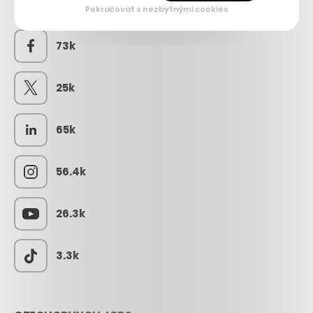
SLEDUJTE NÁS
Pokračovat s nezbytnými cookies
73k
25k
65k
56.4k
26.3k
3.3k