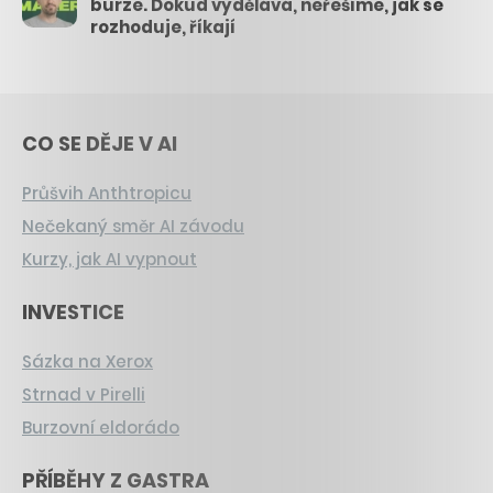
burze. Dokud vydělává, neřešíme, jak se
rozhoduje, říkají
CO SE DĚJE V AI
Průšvih Anthtropicu
Nečekaný směr AI závodu
Kurzy, jak AI vypnout
INVESTICE
Sázka na Xerox
Strnad v Pirelli
Burzovní eldorádo
PŘÍBĚHY Z GASTRA