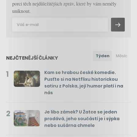
porci těch nejdůležitějších zpráv, které by vám neměly
uniknout.
Týden
Měsíc
NEJČTENĚJŠÍ ČLÁNKY
1
Kam se hrabou české komedie.
Pusťte si na Netflixu historickou
satiru z Polska, její humor platí i na
nás
2
Je libo zámek? U Žatce se jeden
prodává, jeho součástí je i sýpka
nebo sušárna chmele