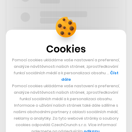
Cookies
SLEDUJTE NÁS
Pomocí cookies ukládáme vaše nastavení a preferencí,
analýze návštěvnosti našich stránek, zprostředkování
funkcí sociálních médií a k personalizaci obsahu …
Číst
73k
dále
Pomocí cookies ukládáme vaše nastavení a preferencí,
25k
analýze návštěvnosti našich stránek, zprostředkování
funkcí sociálních médií a k personalizaci obsahu.
Informace o užívání našich stránek také dále sdílíme s
65k
našimi obchodními partnery z oblasti sociálních médií,
reklamy a analytiky. Za tyto webové stránky a soubory
cookies odpovídá CzechCrunch s.r.o. Více informací
56.4k
naleznete na následujícím
odkazu
.