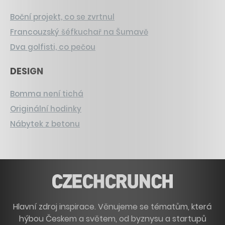
Boční projekt, co se zvrtnul
Francouzský šéfkuchař na Šumavě
Dva golfisti, co pečou
DESIGN
Bomma není tichá
Originální hodinky
Nábytek z betonu
Hlavní zdroj inspirace. Věnujeme se tématům, která
hýbou Českem a světem, od byznysu a startupů