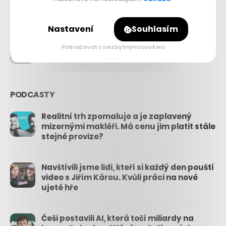
26.3k
Nastavení
Souhlasím
Pokračovat s nezbytnými cookies
3.3k
PODCASTY
Realitní trh zpomaluje a je zaplavený
mizernými makléři. Má cenu jim platit stále
stejné provize?
Navštívili jsme lidi, kteří si každý den pouští
video s Jiřím Károu. Kvůli práci na nové
ujeté hře
Češi postavili AI, která točí miliardy na