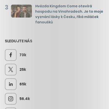
3
Hvězda Kingdom Come otevírá
hospodu na Vinohradech. Je to moje
vyznání lásky k Česku, říká miláček
fanoušků
SLEDUJTE NÁS
73k
25k
65k
56.4k