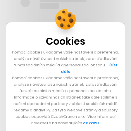
Cookies
SLEDUJTE NÁS
Pomocí cookies ukládáme vaše nastavení a preferencí,
73k
analýze návštěvnosti našich stránek, zprostředkování
funkcí sociálních médií a k personalizaci obsahu …
Číst
dále
25k
Pomocí cookies ukládáme vaše nastavení a preferencí,
analýze návštěvnosti našich stránek, zprostředkování
funkcí sociálních médií a k personalizaci obsahu.
65k
Informace o užívání našich stránek také dále sdílíme s
našimi obchodními partnery z oblasti sociálních médií,
reklamy a analytiky. Za tyto webové stránky a soubory
56.4k
cookies odpovídá CzechCrunch s.r.o. Více informací
naleznete na následujícím
odkazu
.
26.3k