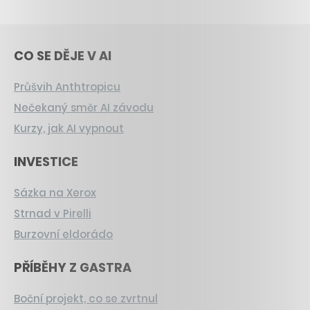
CO SE DĚJE V AI
Průšvih Anthtropicu
Nečekaný směr AI závodu
Kurzy, jak AI vypnout
INVESTICE
Sázka na Xerox
Strnad v Pirelli
Burzovní eldorádo
PŘÍBĚHY Z GASTRA
Boční projekt, co se zvrtnul