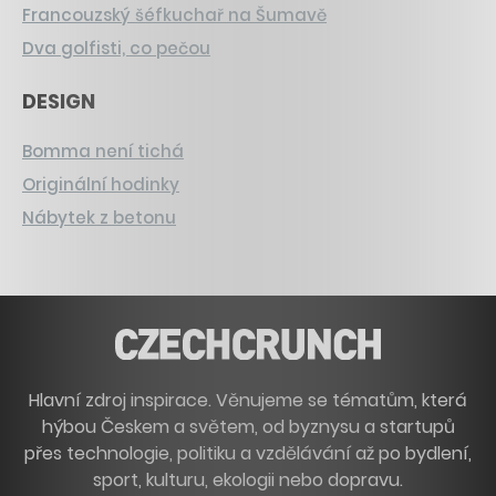
Francouzský šéfkuchař na Šumavě
Dva golfisti, co pečou
DESIGN
Bomma není tichá
Originální hodinky
Nábytek z betonu
Hlavní zdroj inspirace. Věnujeme se tématům, která
hýbou Českem a světem, od byznysu a startupů
přes technologie, politiku a vzdělávání až po bydlení,
sport, kulturu, ekologii nebo dopravu.