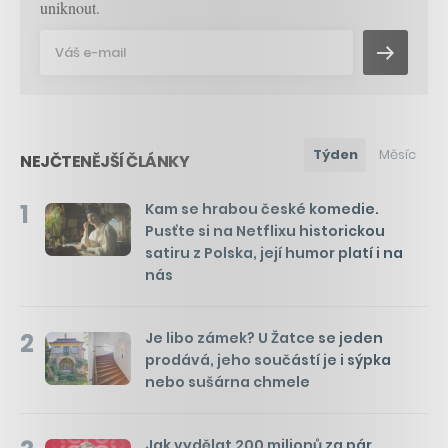
uniknout.
Týden
Měsíc
NEJČTENĚJŠÍ ČLÁNKY
1
Kam se hrabou české komedie.
Pusťte si na Netflixu historickou
satiru z Polska, její humor platí i na
nás
2
Je libo zámek? U Žatce se jeden
prodává, jeho součástí je i sýpka
nebo sušárna chmele
Jak vydělat 200 milionů za pár