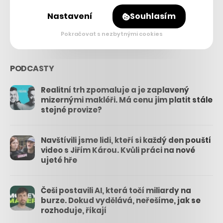
Nastavení
Souhlasím
3.3k
Pokračovat s nezbytnými cookies
PODCASTY
Realitní trh zpomaluje a je zaplavený
mizernými makléři. Má cenu jim platit stále
stejné provize?
Navštívili jsme lidi, kteří si každý den pouští
video s Jiřím Károu. Kvůli práci na nové
ujeté hře
Češi postavili AI, která točí miliardy na
burze. Dokud vydělává, neřešíme, jak se
rozhoduje, říkají