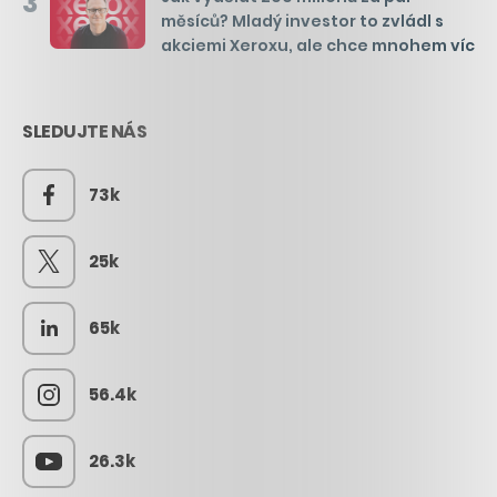
3
měsíců? Mladý investor to zvládl s
akciemi Xeroxu, ale chce mnohem víc
SLEDUJTE NÁS
73k
25k
65k
56.4k
26.3k