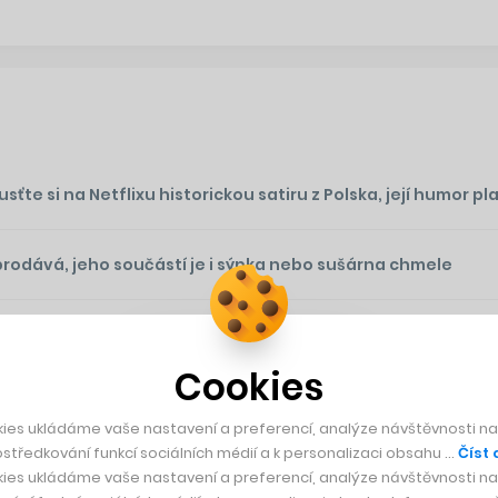
te si na Netflixu historickou satiru z Polska, její humor plat
prodává, jeho součástí je i sýpka nebo sušárna chmele
ěsíců? Mladý investor to zvládl s akciemi Xeroxu, ale chce 
Cookies
ies ukládáme vaše nastavení a preferencí, analýze návštěvnosti naš
středkování funkcí sociálních médií a k personalizaci obsahu …
Číst 
ies ukládáme vaše nastavení a preferencí, analýze návštěvnosti naš