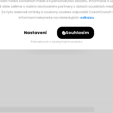
vání funkcí sociálních médií a k personalizaci obsahu. Informace o už
é dále sdílíme s našimi obchodními partnery z oblasti sociálních médi
y. Za tyto webové stránky a soubory cookies odpovídá CzechCrunch s.
informací naleznete na následujícím
odkazu
.
Nastavení
Souhlasím
Pokračovat s nezbytnými cookies