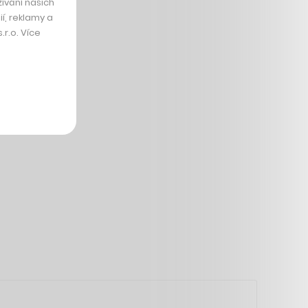
ívání našich
í, reklamy a
r.o. Více