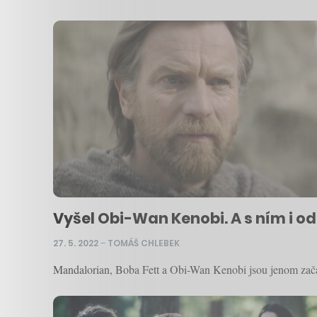
Vyšel Obi-Wan Kenobi. A s ním i o
27. 5. 2022
–
TOMÁŠ CHLEBEK
Mandalorian, Boba Fett a Obi-Wan Kenobi jsou jenom začát