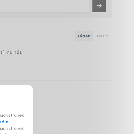
Týden
Měsíc
í i na nás
mnohem víc
ich stránek,
dále
ich stránek,