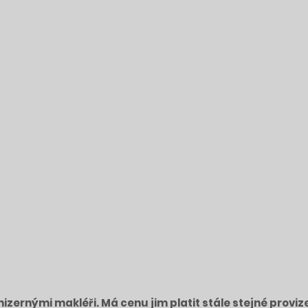
izernými makléři. Má cenu jim platit stále stejné proviz