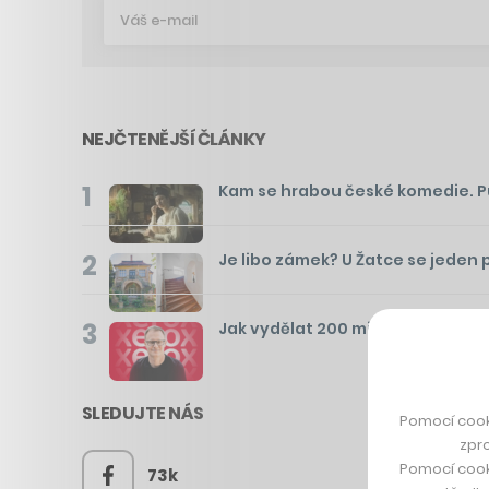
NEJČTENĚJŠÍ ČLÁNKY
1
Kam se hrabou české komedie. Pusť
2
Je libo zámek? U Žatce se jeden 
3
Jak vydělat 200 milionů za pár m
SLEDUJTE NÁS
Pomocí cook
zpro
Pomocí cook
73k