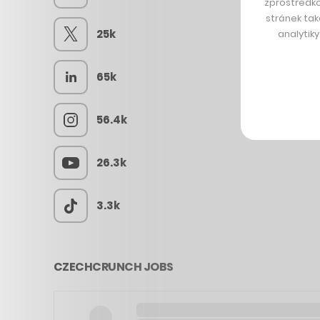
zprostředko
stránek tak
25k
analytik
65k
56.4k
26.3k
3.3k
CZECHCRUNCH JOBS