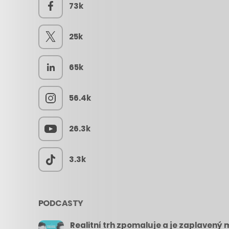
73k
25k
65k
56.4k
26.3k
3.3k
PODCASTY
Realitní trh zpomaluje a je zaplavený m