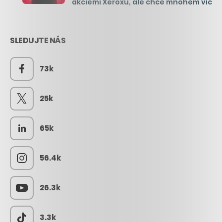
akciemi Xeroxu, ale chce mnohem víc
SLEDUJTE NÁS
73k
25k
65k
56.4k
26.3k
3.3k