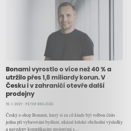
Bonami vyrostlo o více než 40 % a
utržilo přes 1,8 miliardy korun. V
Česku i v zahraničí otevře další
prodejny
19. 1. 2021
–
PETER BREJČÁK
Český e-shop Bonami, který si za cíl klade být volbou číslo
jedna při vybavování bydlení, ukázal loňské obchodní výsledky
a navzdory komplikacím spojenými s…