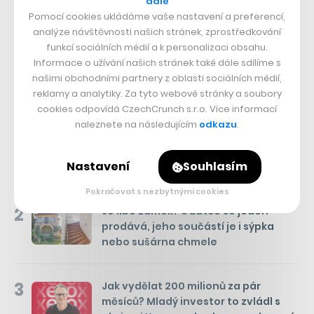
dále
Pomocí cookies ukládáme vaše nastavení a preferencí,
analýze návštěvnosti našich stránek, zprostředkování
funkcí sociálních médií a k personalizaci obsahu.
Informace o užívání našich stránek také dále sdílíme s
našimi obchodními partnery z oblasti sociálních médií,
Týden
Měsíc
NEJČTENĚJŠÍ ČLÁNKY
reklamy a analytiky. Za tyto webové stránky a soubory
cookies odpovídá CzechCrunch s.r.o. Více informací
1
Kam se hrabou české komedie.
naleznete na následujícím
odkazu
.
Pusťte si na Netflixu historickou
satiru z Polska, její humor platí i na
Nastavení
Souhlasím
nás
Pokračovat s nezbytnými cookies
2
Je libo zámek? U Žatce se jeden
prodává, jeho součástí je i sýpka
nebo sušárna chmele
3
Jak vydělat 200 milionů za pár
měsíců? Mladý investor to zvládl s