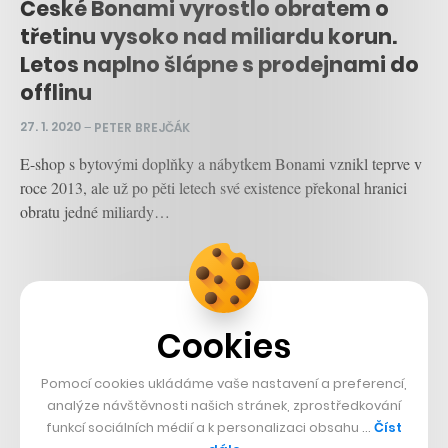
České Bonami vyrostlo obratem o
třetinu vysoko nad miliardu korun.
Letos naplno šlápne s prodejnami do
offlinu
27. 1. 2020
–
PETER BREJČÁK
E-shop s bytovými doplňky a nábytkem Bonami vznikl teprve v
roce 2013, ale už po pěti letech své existence překonal hranici
obratu jedné miliardy…
CZECHCRUNCH WEEKLY
Cookies
V newsletteru Weekly vám každou neděli naservírujeme
Pomocí cookies ukládáme vaše nastavení a preferencí,
porci těch nejdůležitějších zpráv, které by vám neměly
analýze návštěvnosti našich stránek, zprostředkování
uniknout.
funkcí sociálních médií a k personalizaci obsahu …
Číst