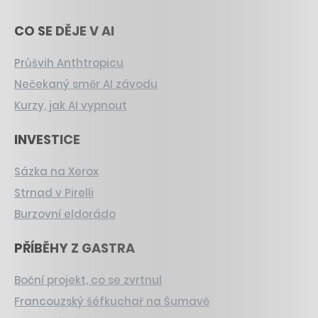
CO SE DĚJE V AI
Průšvih Anthtropicu
Nečekaný směr AI závodu
Kurzy, jak AI vypnout
INVESTICE
Sázka na Xerox
Strnad v Pirelli
Burzovní eldorádo
PŘÍBĚHY Z GASTRA
Boční projekt, co se zvrtnul
Francouzský šéfkuchař na Šumavě