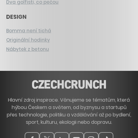
Dva golfisti, co pečou
DESIGN
Bomma není tichá
Originální hodinky
Nábytek z betonu
Hlavní zdroj inspirace. Věnujeme se tématům, která
hýbou Českem a světem, od byznysu a startupů
přes technologie, politiku a vzdělávání až po bydlení,
sport, kulturu, ekologii nebo dopravu.