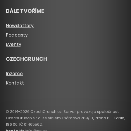
DÁLE TVOŘÍME
Newslettery
Podcasty
Eventy
CZECHCRUNCH
Inzerce
Kontakt
© 2014-2026 CzechCrunch.cz. Server provozuje společnost
CzechCrunch s.r.o. se sídlem Thámova 289/13, Praha 8 – Karlín,
186 00. IČ 01465562.
kontakt:
info@cc.cz