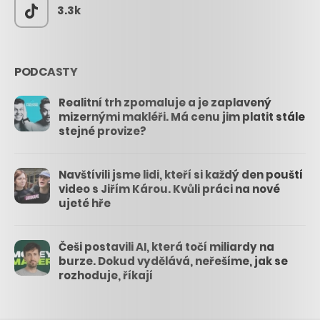
3.3k
PODCASTY
Realitní trh zpomaluje a je zaplavený
mizernými makléři. Má cenu jim platit stále
stejné provize?
Navštívili jsme lidi, kteří si každý den pouští
video s Jiřím Károu. Kvůli práci na nové
ujeté hře
Češi postavili AI, která točí miliardy na
burze. Dokud vydělává, neřešíme, jak se
rozhoduje, říkají