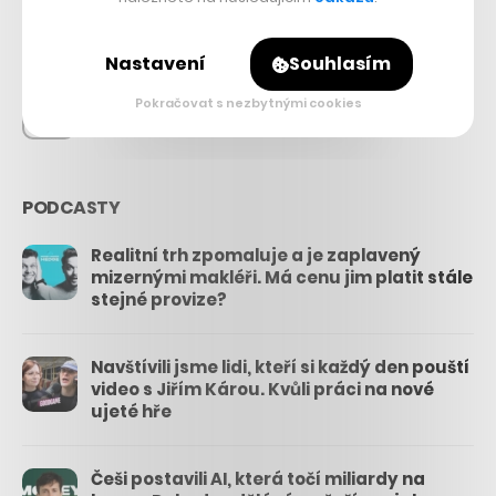
26.3k
Nastavení
Souhlasím
Pokračovat s nezbytnými cookies
3.3k
PODCASTY
Realitní trh zpomaluje a je zaplavený
mizernými makléři. Má cenu jim platit stále
stejné provize?
Navštívili jsme lidi, kteří si každý den pouští
video s Jiřím Károu. Kvůli práci na nové
ujeté hře
Češi postavili AI, která točí miliardy na