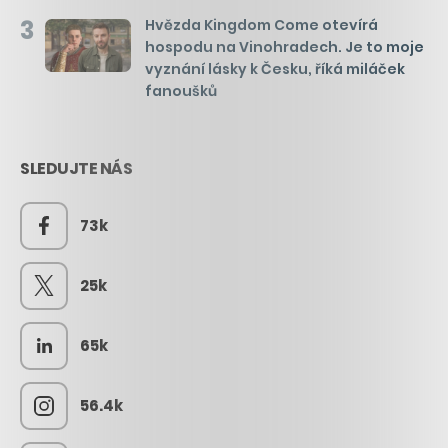
3
Hvězda Kingdom Come otevírá
hospodu na Vinohradech. Je to moje
vyznání lásky k Česku, říká miláček
fanoušků
SLEDUJTE NÁS
73k
25k
65k
56.4k