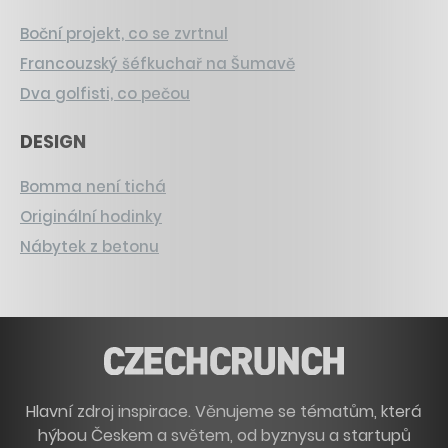
Boční projekt, co se zvrtnul
Francouzský šéfkuchař na Šumavě
Dva golfisti, co pečou
DESIGN
Bomma není tichá
Originální hodinky
Nábytek z betonu
Hlavní zdroj inspirace. Věnujeme se tématům, která
hýbou Českem a světem, od byznysu a startupů