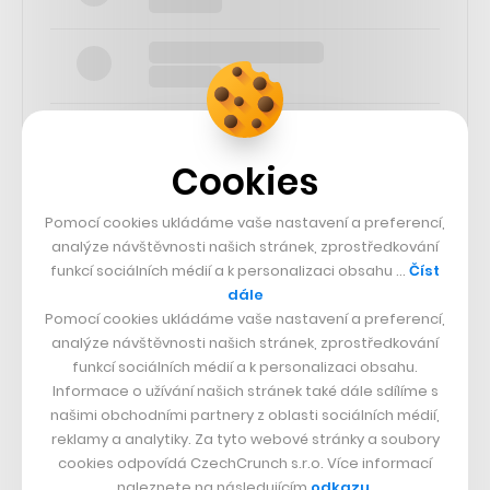
Cookies
SLEDUJTE NÁS
Pomocí cookies ukládáme vaše nastavení a preferencí,
analýze návštěvnosti našich stránek, zprostředkování
funkcí sociálních médií a k personalizaci obsahu …
Číst
73k
dále
Pomocí cookies ukládáme vaše nastavení a preferencí,
25k
analýze návštěvnosti našich stránek, zprostředkování
funkcí sociálních médií a k personalizaci obsahu.
Informace o užívání našich stránek také dále sdílíme s
65k
našimi obchodními partnery z oblasti sociálních médií,
reklamy a analytiky. Za tyto webové stránky a soubory
cookies odpovídá CzechCrunch s.r.o. Více informací
56.4k
naleznete na následujícím
odkazu
.