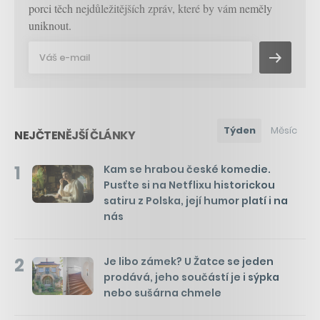
porci těch nejdůležitějších zpráv, které by vám neměly
uniknout.
Týden
Měsíc
NEJČTENĚJŠÍ ČLÁNKY
1
Kam se hrabou české komedie.
Pusťte si na Netflixu historickou
satiru z Polska, její humor platí i na
nás
2
Je libo zámek? U Žatce se jeden
prodává, jeho součástí je i sýpka
nebo sušárna chmele