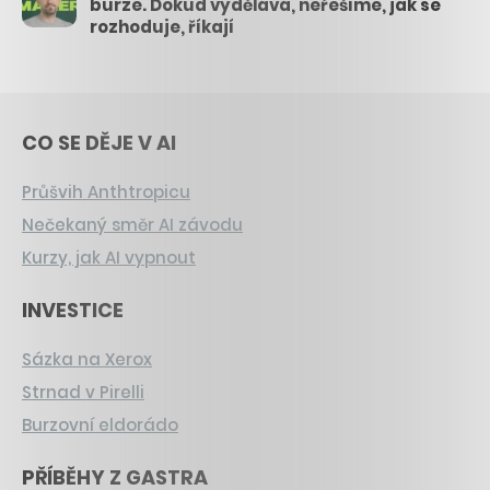
burze. Dokud vydělává, neřešíme, jak se
rozhoduje, říkají
CO SE DĚJE V AI
Průšvih Anthtropicu
Nečekaný směr AI závodu
Kurzy, jak AI vypnout
INVESTICE
Sázka na Xerox
Strnad v Pirelli
Burzovní eldorádo
PŘÍBĚHY Z GASTRA