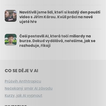
Navštívili jsme lidi, kteří si každý den pouští
video s Jiřím Károu. Kvůli práci na nové
ujeté hře
Češi postavili AI, která točí miliardy na
burze. Dokud vydělává, neřešíme, jak se
rozhoduje, říkají
CO SE DĚJE V AI
Průšvih Anthtropicu
Nečekaný směr AI závodu
Kurzy, jak AI vypnout