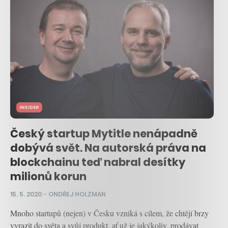
INSIDER
Český startup Mytitle nenápadně
dobývá svět. Na autorská práva na
blockchainu teď nabral desítky
milionů korun
15. 5. 2020
–
ONDŘEJ HOLZMAN
Mnoho startupů (nejen) v Česku vzniká s cílem, že chtějí brzy
vyrazit do světa a svůj produkt, ať už je jakýkoliv, prodávat