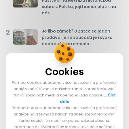
Pusťte si na Netflixu historickou
satiru z Polska, její humor platí i na
nás
2
Je libo zámek? U Žatce se jeden
prodává, jeho součástí je i sýpka
nebo sušárna chmele
3
Jak vydělat 200 milionů za pár
Cookies
měsíců? Mladý investor to zvládl s
akciemi Xeroxu, ale chce mnohem víc
Pomocí cookies ukládáme vaše nastavení a preferencí,
analýze návštěvnosti našich stránek, zprostředkování
funkcí sociálních médií a k personalizaci obsahu …
Číst
SLEDUJTE NÁS
dále
Pomocí cookies ukládáme vaše nastavení a preferencí,
73k
analýze návštěvnosti našich stránek, zprostředkování
funkcí sociálních médií a k personalizaci obsahu.
Informace o užívání našich stránek také dále sdílíme s