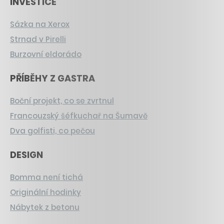
INVESTICE
Sázka na Xerox
Strnad v Pirelli
Burzovní eldorádo
PŘÍBĚHY Z GASTRA
Boční projekt, co se zvrtnul
Francouzský šéfkuchař na Šumavě
Dva golfisti, co pečou
DESIGN
Bomma není tichá
Originální hodinky
Nábytek z betonu