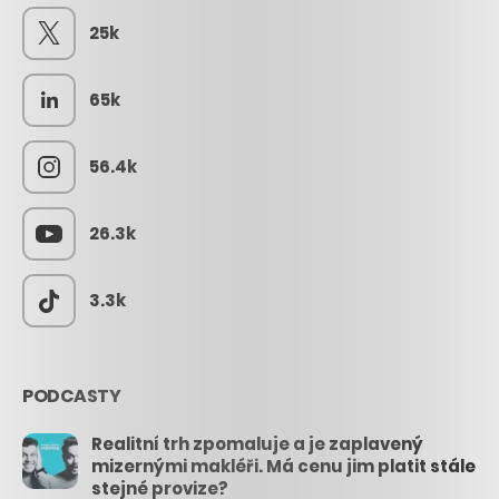
25k
65k
56.4k
26.3k
3.3k
PODCASTY
Realitní trh zpomaluje a je zaplavený
mizernými makléři. Má cenu jim platit stále
stejné provize?