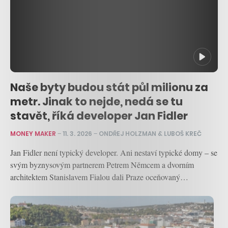
Naše byty budou stát půl milionu za
metr. Jinak to nejde, nedá se tu
stavět, říká developer Jan Fidler
MONEY MAKER
–
11. 3. 2026
–
ONDŘEJ HOLZMAN & LUBOŠ KREČ
Jan Fidler není typický developer. Ani nestaví typické domy – se
svým byznysovým partnerem Petrem Němcem a dvorním
architektem Stanislavem Fialou dali Praze oceňovaný…