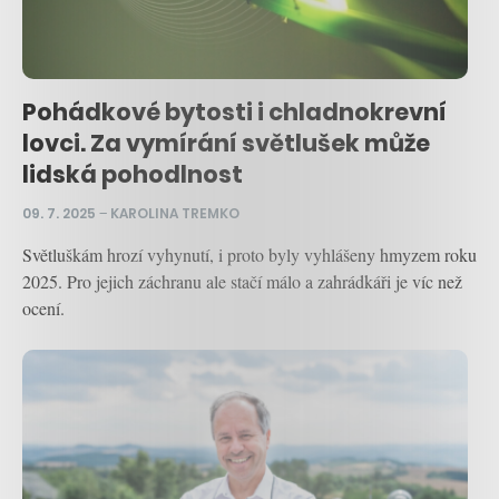
Pohádkové bytosti i chladnokrevní
lovci. Za vymírání světlušek může
lidská pohodlnost
09. 7. 2025
–
KAROLINA TREMKO
Světluškám hrozí vyhynutí, i proto byly vyhlášeny hmyzem roku
2025. Pro jejich záchranu ale stačí málo a zahrádkáři je víc než
ocení.