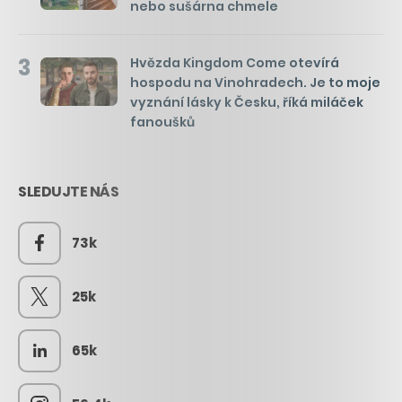
nebo sušárna chmele
3
Hvězda Kingdom Come otevírá
hospodu na Vinohradech. Je to moje
vyznání lásky k Česku, říká miláček
fanoušků
SLEDUJTE NÁS
73k
25k
65k