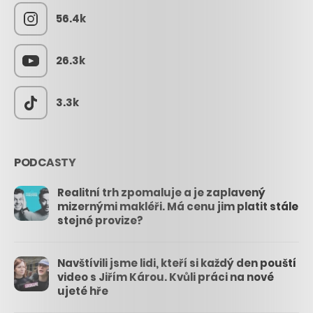
56.4k
26.3k
3.3k
PODCASTY
Realitní trh zpomaluje a je zaplavený
mizernými makléři. Má cenu jim platit stále
stejné provize?
Navštívili jsme lidi, kteří si každý den pouští
video s Jiřím Károu. Kvůli práci na nové
ujeté hře