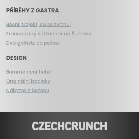
PŘÍBĚHY Z GASTRA
Boční projekt, co se zvrtnul
Francouzský šéfkuchař na Šumavě
Dva golfisti, co pečou
DESIGN
Bomma není tichá
Originální hodinky
Nábytek z betonu