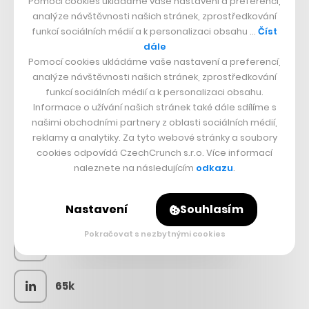
Pomocí cookies ukládáme vaše nastavení a preferencí,
analýze návštěvnosti našich stránek, zprostředkování
funkcí sociálních médií a k personalizaci obsahu …
Číst
dále
Pomocí cookies ukládáme vaše nastavení a preferencí,
analýze návštěvnosti našich stránek, zprostředkování
funkcí sociálních médií a k personalizaci obsahu.
Informace o užívání našich stránek také dále sdílíme s
našimi obchodními partnery z oblasti sociálních médií,
reklamy a analytiky. Za tyto webové stránky a soubory
cookies odpovídá CzechCrunch s.r.o. Více informací
SLEDUJTE NÁS
naleznete na následujícím
odkazu
.
73k
Nastavení
Souhlasím
Pokračovat s nezbytnými cookies
25k
65k