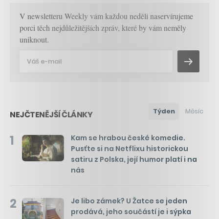
V newsletteru Weekly vám každou neděli naservírujeme
porci těch nejdůležitějších zpráv, které by vám neměly
uniknout.
Týden
Měsíc
NEJČTENĚJŠÍ ČLÁNKY
1
Kam se hrabou české komedie.
Pusťte si na Netflixu historickou
satiru z Polska, její humor platí i na
nás
2
Je libo zámek? U Žatce se jeden
prodává, jeho součástí je i sýpka