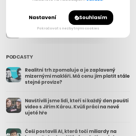
26.3k
Nastavení
Souhlasím
Pokračovat s nezbytnými cookies
3.3k
PODCASTY
Realitní trh zpomaluje a je zaplavený
mizernými makléři. Má cenu jim platit stále
stejné provize?
Navštívili jsme lidi, kteří si každý den pouští
video s Jiřím Károu. Kvůli práci na nové
ujeté hře
Češi postavili AI, která točí miliardy na