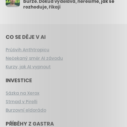
burze. Dokud vydělává, neřešíme, jak se
rozhoduje, říkají
CO SE DĚJE V AI
Průšvih Anthtropicu
Nečekaný směr AI závodu
Kurzy, jak AI vypnout
INVESTICE
Sázka na Xerox
Strnad v Pirelli
Burzovní eldorádo
PŘÍBĚHY Z GASTRA