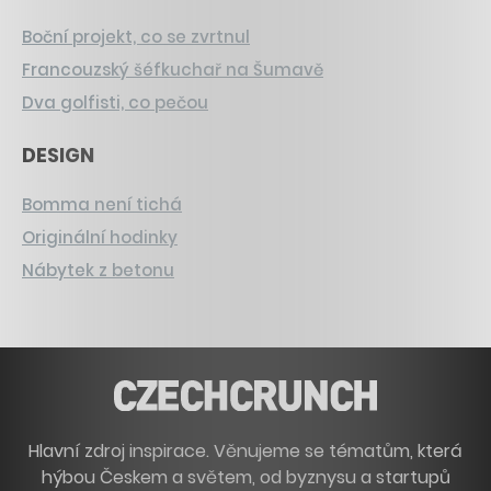
Boční projekt, co se zvrtnul
Francouzský šéfkuchař na Šumavě
Dva golfisti, co pečou
DESIGN
Bomma není tichá
Originální hodinky
Nábytek z betonu
Hlavní zdroj inspirace. Věnujeme se tématům, která
hýbou Českem a světem, od byznysu a startupů