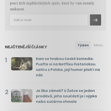
porci těch nejdůležitějších zpráv, které by vám neměly
uniknout.
Týden
Měsíc
NEJČTENĚJŠÍ ČLÁNKY
1
Kam se hrabou české komedie.
Pusťte si na Netflixu historickou
satiru z Polska, její humor platí i na
nás
2
Je libo zámek? U Žatce se jeden
prodává, jeho součástí je i sýpka
nebo sušárna chmele