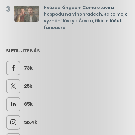
3
Hvězda Kingdom Come otevírá
hospodu na Vinohradech. Je to moje
vyznání lásky k Česku, říká miláček
fanoušků
SLEDUJTE NÁS
73k
25k
65k
56.4k