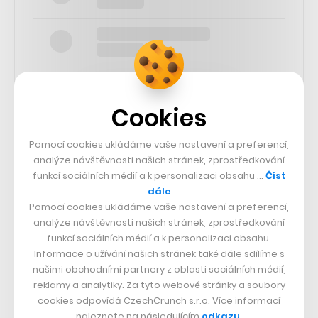
Cookies
SLEDUJTE NÁS
Pomocí cookies ukládáme vaše nastavení a preferencí,
analýze návštěvnosti našich stránek, zprostředkování
funkcí sociálních médií a k personalizaci obsahu …
Číst
73k
dále
Pomocí cookies ukládáme vaše nastavení a preferencí,
25k
analýze návštěvnosti našich stránek, zprostředkování
funkcí sociálních médií a k personalizaci obsahu.
Informace o užívání našich stránek také dále sdílíme s
65k
našimi obchodními partnery z oblasti sociálních médií,
reklamy a analytiky. Za tyto webové stránky a soubory
cookies odpovídá CzechCrunch s.r.o. Více informací
56.4k
naleznete na následujícím
odkazu
.