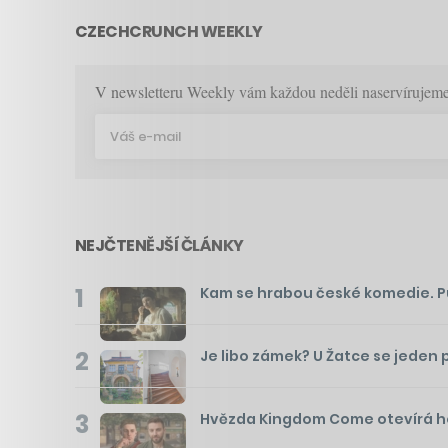
CZECHCRUNCH WEEKLY
V newsletteru Weekly vám každou neděli naservírujeme p
NEJČTENĚJŠÍ ČLÁNKY
1
Kam se hrabou české komedie. Pusť
2
Je libo zámek? U Žatce se jeden 
3
Hvězda Kingdom Come otevírá hos