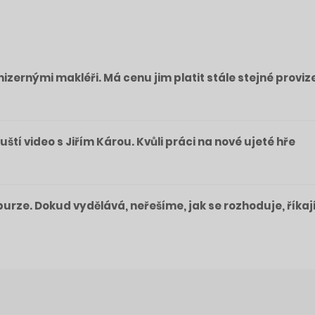
izernými makléři. Má cenu jim platit stále stejné proviz
pouští video s Jiřím Károu. Kvůli práci na nové ujeté hře
a burze. Dokud vydělává, neřešíme, jak se rozhoduje, říkaj