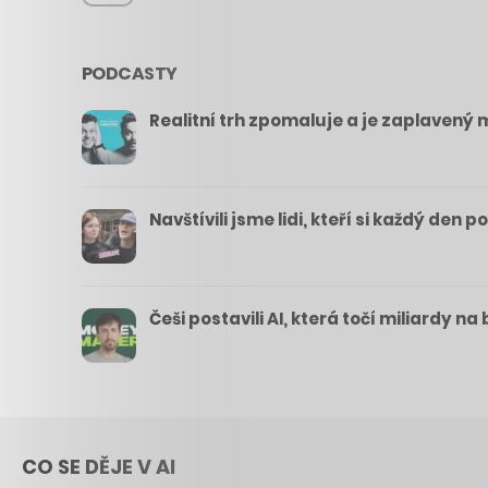
PODCASTY
Realitní trh zpomaluje a je zaplavený m
Navštívili jsme lidi, kteří si každý den 
Češi postavili AI, která točí miliardy n
CO SE DĚJE V AI