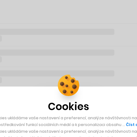
Cookies
ies ukládáme vaše nastavení a preferencí, analýze návštěvnosti naš
středkování funkcí sociálních médií a k personalizaci obsahu …
Číst 
ies ukládáme vaše nastavení a preferencí, analýze návštěvnosti naš