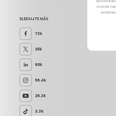
zprostředko
stránek tak
analytik
SLEDUJTE NÁS
73k
25k
65k
56.4k
26.3k
3.3k