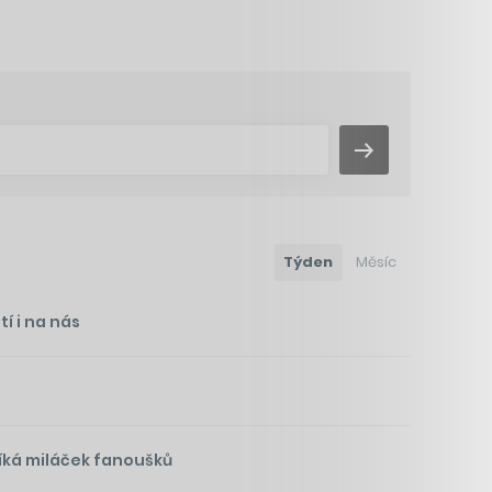
Týden
Měsíc
í i na nás
íká miláček fanoušků