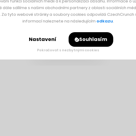
vání funkcí sociálních médií a k personalizaci obsahu. Informace o už
é dále sdílíme s našimi obchodními partnery z oblasti sociálních médi
y. Za tyto webové stránky a soubory cookies odpovídá CzechCrunch s.
informací naleznete na následujícím
odkazu
.
Nastavení
Souhlasím
Pokračovat s nezbytnými cookies