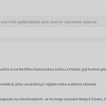
orci těch nejdůležitějších zpráv, které by vám neměly uniknout.
te si na Netflixu historickou satiru z Polska, její humor plat
prodává, jeho součástí je i sýpka nebo sušárna chmele
podu na Vinohradech. Je to moje vyznání lásky k Česku, ř