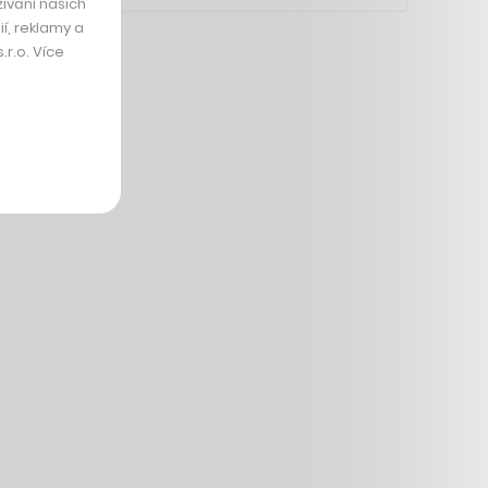
ívání našich
í, reklamy a
r.o. Více