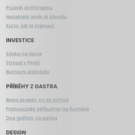
Průšvih Anthtropicu
Nečekaný směr AI závodu
Kurzy, jak AI vypnout
INVESTICE
Sázka na Xerox
Strnad v Pirelli
Burzovní eldorádo
PŘÍBĚHY Z GASTRA
Boční projekt, co se zvrtnul
Francouzský šéfkuchař na Šumavě
Dva golfisti, co pečou
DESIGN