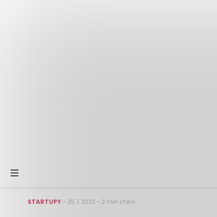
STARTUPY
–
25. 1. 2023
–
2 min čtení