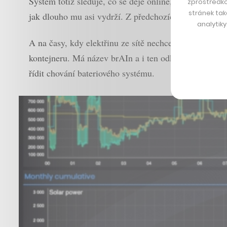
Systém totiž sleduje, co se děje online, a také předví
zprostředko
stránek tak
jak dlouho mu asi vydrží. Z předchozích zkušeností z
analytik
A na časy, kdy elektřinu ze sítě nechce čerpat, je d
kontejneru. Má název brAIn a i ten odkazuje k tomu, 
řídit chování bateriového systému.