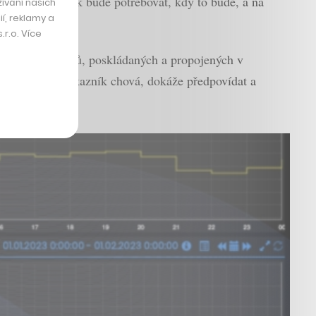
lektřiny zákazník bude potřebovat, kdy to bude, a na
ívání našich
í, reklamy a
r.o. Více
mnoha akumulátorů, poskládaných a propojených v
 tom, jak se zákazník chová, dokáže předpovídat a