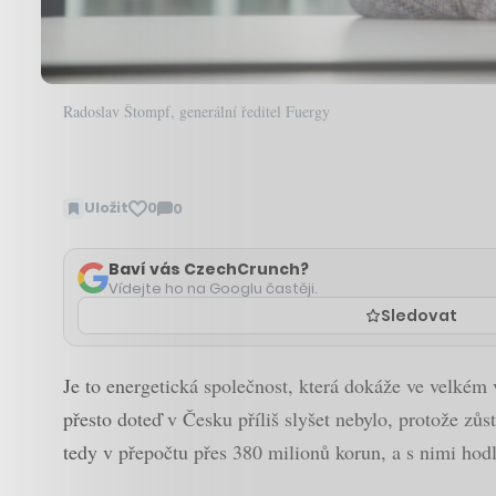
Radoslav Štompf, generální ředitel Fuergy
Uložit
0
0
Zobrazit
komentáře
Baví vás CzechCrunch?
Vídejte ho na Googlu častěji.
Sledovat
Je to energetická společnost, která dokáže ve velkém 
přesto doteď v Česku příliš slyšet nebylo, protože zůs
tedy v přepočtu přes 380 milionů korun, a s nimi hod