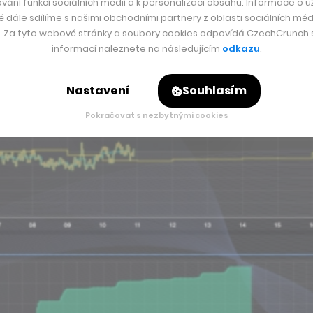
dá, co se teprve stane. K tomu už má zkušenosti s tím, kolik e
vání funkcí sociálních médií a k personalizaci obsahu. Informace o už
é dále sdílíme s našimi obchodními partnery z oblasti sociálních médi
ná jeho chování.
y. Za tyto webové stránky a soubory cookies odpovídá CzechCrunch s.
informací naleznete na následujícím
odkazu
.
obře vybavený. Pojem „baterie“ tu totiž představuje úložiště 
že systémy řídí umělá inteligence. Právě ona na základě dat o
Nastavení
Souhlasím
Pokračovat s nezbytnými cookies