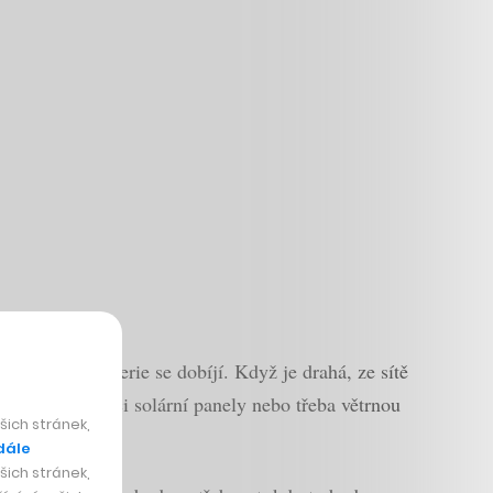
rgie levná, baterie se dobíjí. Když je drahá, ze sítě
ň má k dispozici solární panely nebo třeba větrnou
ich stránek,
dále
ich stránek,