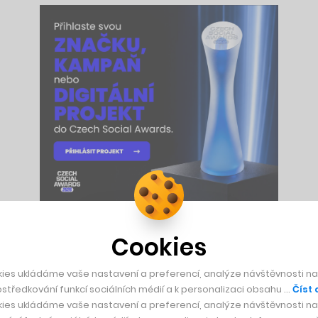
Cookies
 chytrou baterii napojenou na elektrickou soustavu. Když je ene
ník potřebuje využívat energii v době, kdy je drahá, a zárove
ies ukládáme vaše nastavení a preferencí, analýze návštěvnosti naš
i různě přepíná, protože ví, jaká asi bude spotřeba.
středkování funkcí sociálních médií a k personalizaci obsahu …
Číst 
ies ukládáme vaše nastavení a preferencí, analýze návštěvnosti naš