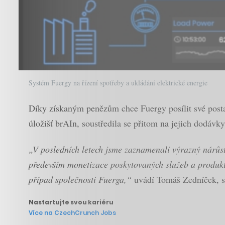
Systém Fuergy na řízení spotřeby a ukládání elektrické energie
Díky získaným penězům chce Fuergy posílit své posta
úložišť brAIn, soustředila se přitom na jejich dodávk
„V posledních letech jsme zaznamenali výrazný nárůst 
především monetizace poskytovaných služeb a produktů,
případ společnosti Fuerga,“
uvádí Tomáš Zedníček, se
Nastartujte svou kariéru
Více na CzechCrunch Jobs