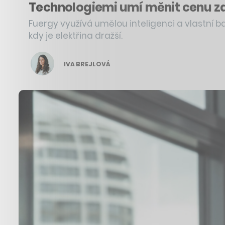
Technologiemi umí měnit cenu za e
Fuergy využívá umělou inteligenci a vlastní 
kdy je elektřina dražší.
IVA BREJLOVÁ