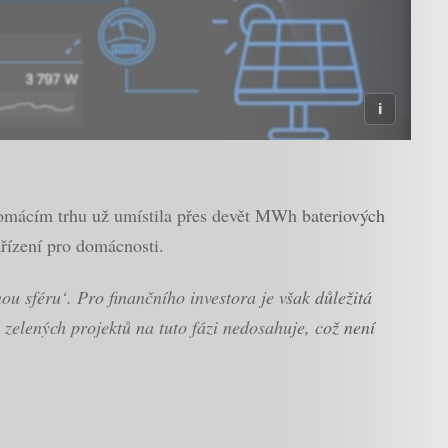
domácím trhu už umístila přes devět MWh bateriových
ařízení pro domácnosti.
u sféru‘. Pro finančního investora je však důležitá
zelených projektů na tuto fázi nedosahuje, což není