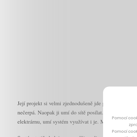
Její projekt si velmi zjednodušeně jde představit jako
nečerpá. Naopak ji umí do sítě posílat. A pokud zákaz
Pomocí cook
elektrárnu, umí systém využívat i je. Mezi všemi zdroj
zpro
Pomocí cook