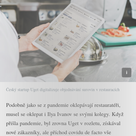
Český startup Uget digitalizuje objednávání surovin v restauracích
Podobně jako se z pandemie oklepávají restauratéři,
musel se oklepat i Ilya Ivanov se svými kolegy. Když
přišla pandemie, byl zrovna Uget v rozletu, získával
nové zákazníky, ale příchod covidu de facto vše