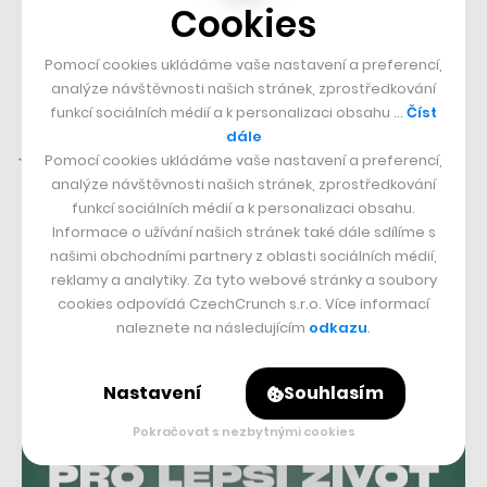
Cookies
Spolupráce s Mitonem mu poskytne jednak nový
Pomocí cookies ukládáme vaše nastavení a preferencí,
kapitál, ale také know-how a možné synergie s dalšími
analýze návštěvnosti našich stránek, zprostředkování
funkcí sociálních médií a k personalizaci obsahu …
Číst
gastronomickými projekty.
„Chceme být za Miton nejen
dále
finančním, ale také strategickým investorem. Propozice
Pomocí cookies ukládáme vaše nastavení a preferencí,
Ugetu doplňuje naše další projekty,
kterými jsou
analýze návštěvnosti našich stránek, zprostředkování
funkcí sociálních médií a k personalizaci obsahu.
Grason a Qerko
, a uzavírá tak pomyslné kolečko od
Informace o užívání našich stránek také dále sdílíme s
dodavatele surovin až po hosta v restauraci,“
našimi obchodními partnery z oblasti sociálních médií,
komentuje novou investici partner Mitonu Milan
reklamy a analytiky. Za tyto webové stránky a soubory
cookies odpovídá CzechCrunch s.r.o. Více informací
Zemánek.
naleznete na následujícím
odkazu
.
Nastavení
Souhlasím
Pokračovat s nezbytnými cookies