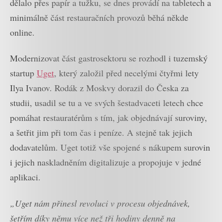
dělalo přes papír a tužku, se dnes provádí na tabletech a
minimálně část restauračních provozů běhá někde
online.
Modernizovat část gastrosektoru se rozhodl i tuzemský
startup
Uget
, který založil před necelými čtyřmi lety
Ilya Ivanov. Rodák z Moskvy dorazil do Česka za
studii, usadil se tu a ve svých šestadvaceti letech chce
pomáhat restauratérům s tím, jak objednávají suroviny,
a šetřit jim při tom čas i peníze. A stejně tak jejich
dodavatelům. Uget totiž vše spojené s nákupem surovin
i jejich naskladněním digitalizuje a propojuje v jedné
aplikaci.
„Uget nám přinesl revoluci v procesu objednávek,
šetřím díky němu více než tři hodiny denně na