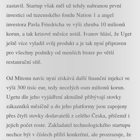
zastavil. Startup však měl už tehdy nabranou první
investici od tuzemského fondu Nation 1 a angel
investora Pavla Friedricha ve výši zhruba 10 milionů
korun, a tak krizové měsíce ustál. Ivanov hlásí, že Uget
ještě více vyladil svůj produkt a je tak nyní připraven
pro všechny podniky od menších bister po větší
restaurační sítě.
Od Mitonu navíc nyní získává další finanční injekci ve
výši 300 tisíc eur, tedy necelých osm milionů korun.
Ugetu dle jeho vyjádření aktuálně přibývají stovky
zákazníků měsíčně a do jeho platformy jsou zapojeny
přes čtyři stovky dodavatelů z celého Česka, přičemž i
jejich počet roste. Zakladatel technologického startupu
nechce být v číslech příliš konkrétní, ale prozrazuje, že