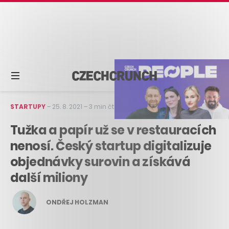
STARTUPY
–
25. 8. 2021
–
3 min čtení
Tužka a papír už se v restauracích
nenosí. Český startup digitalizuje
objednávky surovin a získává
další miliony
ONDŘEJ HOLZMAN