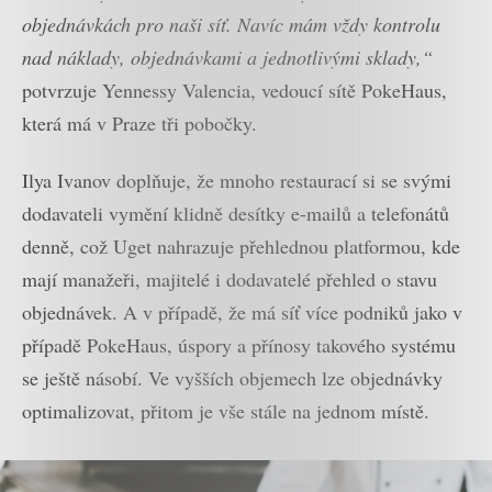
objednávkách pro naši síť. Navíc mám vždy kontrolu
nad náklady, objednávkami a jednotlivými sklady,“
potvrzuje Yennessy Valencia, vedoucí sítě PokeHaus,
která má v Praze tři pobočky.
Ilya Ivanov doplňuje, že mnoho restaurací si se svými
dodavateli vymění klidně desítky e-mailů a telefonátů
denně, což Uget nahrazuje přehlednou platformou, kde
mají manažeři, majitelé i dodavatelé přehled o stavu
objednávek. A v případě, že má síť více podniků jako v
případě PokeHaus, úspory a přínosy takového systému
se ještě násobí. Ve vyšších objemech lze objednávky
optimalizovat, přitom je vše stále na jednom místě.