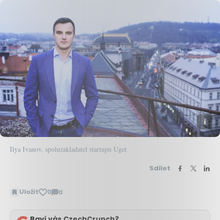
Ilya Ivanov, spoluzakladatel startupu Uget
Sdílet
Uložit
0
0
Zobrazit
komentáře
Baví vás CzechCrunch?