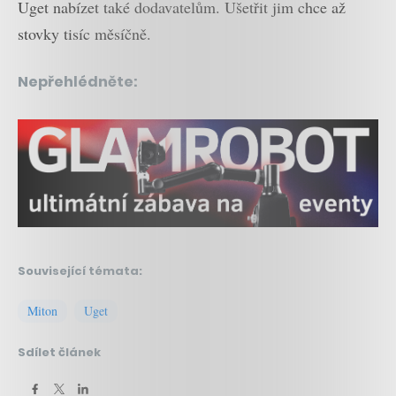
Uget nabízet také dodavatelům. Ušetřit jim chce až
stovky tisíc měsíčně.
Nepřehlédněte:
Související témata:
Miton
Uget
Sdílet článek