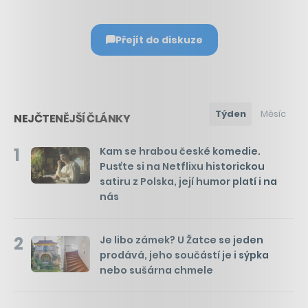
Přejít do diskuze
Týden
Měsíc
NEJČTENĚJŠÍ ČLÁNKY
1
Kam se hrabou české komedie.
Pusťte si na Netflixu historickou
satiru z Polska, její humor platí i na
nás
2
Je libo zámek? U Žatce se jeden
prodává, jeho součástí je i sýpka
nebo sušárna chmele