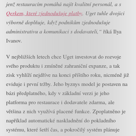
jenž restauracím pomáhá najít kvalitní personál, a s
Qerkem, které zjednodušuje platby
. Uget tuhle dvojici
výborně doplňuje, když podnikům zjednodušuje
administrativu a komunikaci s dodavateli,“
říká Ilya
Ivanov.
V nejbližších letech chce Uget investovat do rozvoje
svého produktu i zmíněné zahraniční expanze, a tak
zisk vyhlíží nejdříve na konci příštího roku, nicméně již
eviduje i první tržby. Jeho byznys model je postaven na
bázi předplatného, kdy v základní verzi je jeho
platforma pro restaurace i dodavatele zdarma, ale
většina z nich využívá placené funkce. Zpoplatněno je
například automatické naskladnění do pokladního
systému, které šetří čas, a pokročilý systém plánuje