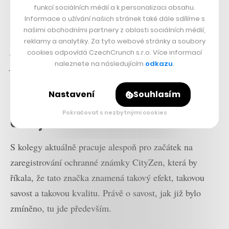
technologii patentovat, ale tomu se zatím brání. Jednak
funkcí sociálních médií a k personalizaci obsahu.
se taková receptura těžko patentuje a navíc spolu s
Informace o užívání našich stránek také dále sdílíme s
našimi obchodními partnery z oblasti sociálních médií,
patentem ji vždy musíte kompletně uveřejnit.
„Když ji
reklamy a analytiky. Za tyto webové stránky a soubory
pak někdo o deset procent změní a bude mu to
cookies odpovídá CzechCrunch s.r.o. Více informací
naleznete na následujícím
odkazu
.
fungovat, tak už se na něj patent nevztahuje,“
vysvětluje Němeček, který již má s pár patentovými
Nastavení
Souhlasím
řízeními vlastní zkušenost.
Pokračovat s nezbytnými cookies
Ustojí i mrholení
S kolegy aktuálně pracuje alespoň pro začátek na
zaregistrování ochranné známky CityZen, která by
říkala, že tato značka znamená takový efekt, takovou
savost a takovou kvalitu. Právě o savost, jak již bylo
zmíněno, tu jde především.