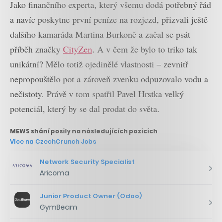
Jako finančního experta, který všemu dodá potřebný řád
a navíc poskytne první peníze na rozjezd, přizvali ještě
dalšího kamaráda Martina Burkoně a začal se psát
příběh značky
CityZen
. A v čem že bylo to triko tak
unikátní? Mělo totiž ojedinělé vlastnosti – zevnitř
nepropouštělo pot a zároveň zvenku odpuzovalo vodu a
nečistoty. Právě v tom spatřil Pavel Hrstka velký
potenciál, který by se dal prodat do světa.
MEWS shání posily na následujících pozicích
Více na CzechCrunch Jobs
Network Security Specialist
Aricoma
Junior Product Owner (Odoo)
GymBeam