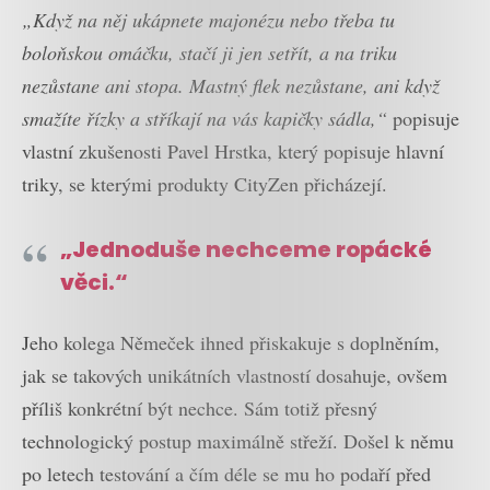
„Když na něj ukápnete majonézu nebo třeba tu
boloňskou omáčku, stačí ji jen setřít, a na triku
nezůstane ani stopa. Mastný flek nezůstane, ani když
smažíte řízky a stříkají na vás kapičky sádla,“
popisuje
vlastní zkušenosti Pavel Hrstka, který popisuje hlavní
triky, se kterými produkty CityZen přicházejí.
„Jednoduše nechceme ropácké
věci.“
Jeho kolega Němeček ihned přiskakuje s doplněním,
jak se takových unikátních vlastností dosahuje, ovšem
příliš konkrétní být nechce. Sám totiž přesný
technologický postup maximálně střeží. Došel k němu
po letech testování a čím déle se mu ho podaří před