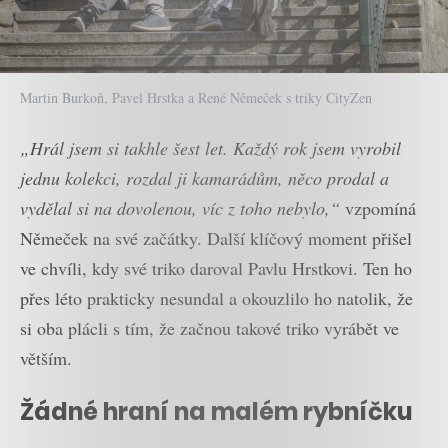
Martin Burkoň, Pavel Hrstka a René Němeček s triky CityZen
„Hrál jsem si takhle šest let. Každý rok jsem vyrobil
jednu kolekci, rozdal ji kamarádům, něco prodal a
vydělal si na dovolenou, víc z toho nebylo,“
vzpomíná
Němeček na své začátky. Další klíčový moment přišel
ve chvíli, kdy své triko daroval Pavlu Hrstkovi. Ten ho
přes léto prakticky nesundal a okouzlilo ho natolik, že
si oba plácli s tím, že začnou takové triko vyrábět ve
větším.
Žádné hraní na malém rybníčku