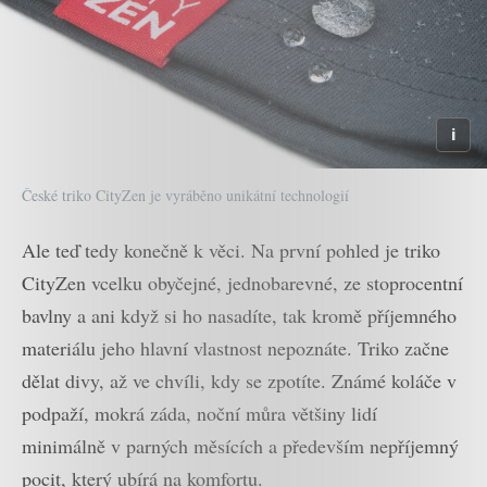
České triko CityZen je vyráběno unikátní technologií
Ale teď tedy konečně k věci. Na první pohled je triko
CityZen vcelku obyčejné, jednobarevné, ze stoprocentní
bavlny a ani když si ho nasadíte, tak kromě příjemného
materiálu jeho hlavní vlastnost nepoznáte. Triko začne
dělat divy, až ve chvíli, kdy se zpotíte. Známé koláče v
podpaží, mokrá záda, noční můra většiny lidí
minimálně v parných měsících a především nepříjemný
pocit, který ubírá na komfortu.