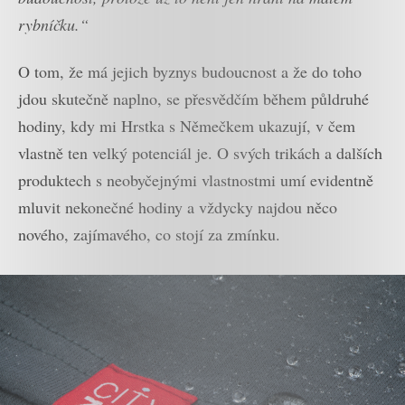
rybníčku.“
O tom, že má jejich byznys budoucnost a že do toho
jdou skutečně naplno, se přesvědčím během půldruhé
hodiny, kdy mi Hrstka s Němečkem ukazují, v čem
vlastně ten velký potenciál je. O svých trikách a dalších
produktech s neobyčejnými vlastnostmi umí evidentně
mluvit nekonečné hodiny a vždycky najdou něco
nového, zajímavého, co stojí za zmínku.