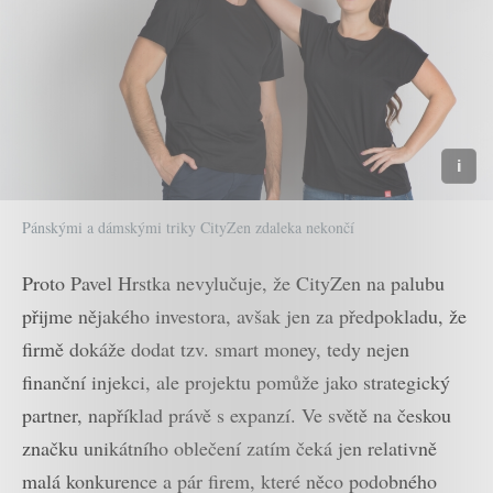
Pánskými a dámskými triky CityZen zdaleka nekončí
Proto Pavel Hrstka nevylučuje, že CityZen na palubu
přijme nějakého investora, avšak jen za předpokladu, že
firmě dokáže dodat tzv. smart money, tedy nejen
finanční injekci, ale projektu pomůže jako strategický
partner, například právě s expanzí. Ve světě na českou
značku unikátního oblečení zatím čeká jen relativně
malá konkurence a pár firem, které něco podobného