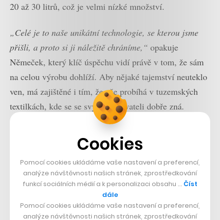
20 až 30 litrů, což je velmi nízké množství.
„Celé je to naše unikátní technologie, se kterou jsme
přišli, a proto si ji náležitě chráníme,“
opakuje
Němeček, který klíč úspěchu vidí právě v tom, že sám
na celou výrobu dohlíží. Aby nějaké tajemství neuteklo
ven, má zajištěné i tím, že vše probíhá v tuzemských
textilkách, kde se se svými dodavateli dobře zná.
Cookies
Přečtěte si také
Potřebujeme novou generaci
Pomocí cookies ukládáme vaše nastavení a preferencí,
lidí, která se ozve, když je ve
firmě něco špatně, říká v
analýze návštěvnosti našich stránek, zprostředkování
CzechCrunch Podcastu Jan
funkcí sociálních médií a k personalizaci obsahu …
Číst
Řežáb
dále
Pomocí cookies ukládáme vaše nastavení a preferencí,
Logické by tak bylo, kdyby si CityZen nechal svou
analýze návštěvnosti našich stránek, zprostředkování