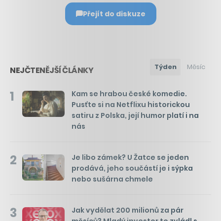
Přejít do diskuze
Týden
Měsíc
NEJČTENĚJŠÍ ČLÁNKY
1
Kam se hrabou české komedie.
Pusťte si na Netflixu historickou
satiru z Polska, její humor platí i na
nás
2
Je libo zámek? U Žatce se jeden
prodává, jeho součástí je i sýpka
nebo sušárna chmele
3
Jak vydělat 200 milionů za pár
měsíců? Mladý investor to zvládl s