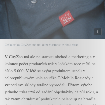
České triko CityZen má unikátní vlastnosti z obou stran
V CityZen má ale na starosti obchod a marketing a v
kolonce počet prodaných trik v loňském roce mířil na
číslo 5 000. V létě se svým produktem uspěli v
celorepublikovém kole soutěže T-Mobile Rozjezdy a
vzápětí své sklady totálně vyprodali. Přitom výroba
jednoho trika trvá od zadání objednávky až půl roku, a
tak zatím chrudimští podnikatelé balancují na hraně s