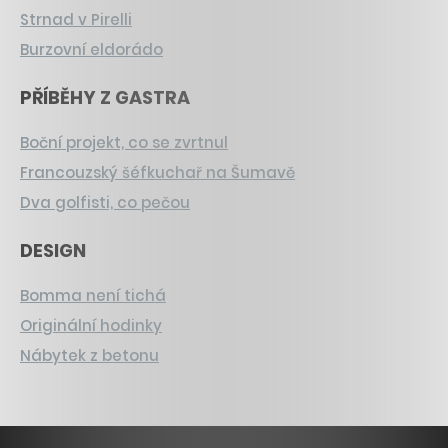
Strnad v Pirelli
Burzovní eldorádo
PŘÍBĚHY Z GASTRA
Boční projekt, co se zvrtnul
Francouzský šéfkuchař na Šumavě
Dva golfisti, co pečou
DESIGN
Bomma není tichá
Originální hodinky
Nábytek z betonu