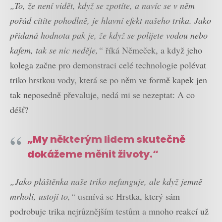
„To, že není vidět, když se zpotíte, a navíc se v něm
pořád cítíte pohodlně, je hlavní efekt našeho trika. Jako
přidaná hodnota pak je, že když se polijete vodou nebo
kafem, tak se nic neděje,“
říká Němeček, a když jeho
kolega začne pro demonstraci celé technologie polévat
triko hrstkou vody, která se po něm ve formě kapek jen
tak neposedně převaluje, nedá mi se nezeptat: A co
déšť?
„My některým lidem skutečně
dokážeme měnit životy.“
„Jako pláštěnka naše triko nefunguje, ale když jemně
mrholí, ustojí to,“
usmívá se Hrstka, který sám
podrobuje trika nejrůznějším testům a mnoho reakcí už