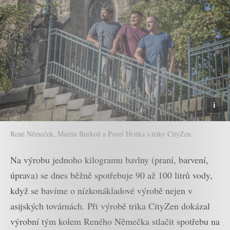
René Němeček, Martin Burkoň a Pavel Hrstka s triky CityZen
Na výrobu jednoho kilogramu bavlny (praní, barvení,
úprava) se dnes běžně spotřebuje 90 až 100 litrů vody,
když se bavíme o nízkonákladové výrobě nejen v
asijských továrnách. Při výrobě trika CityZen dokázal
výrobní tým kolem Reného Němečka stlačit spotřebu na