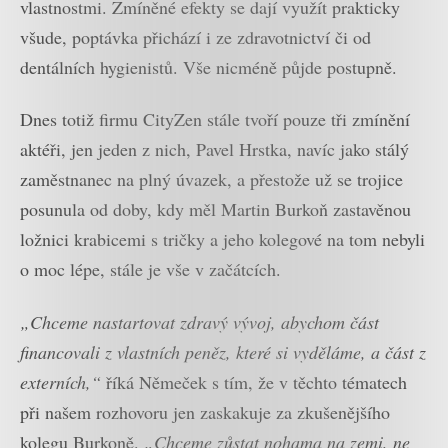
vlastnostmi. Zmíněné efekty se dají využít prakticky
všude, poptávka přichází i ze zdravotnictví či od
dentálních hygienistů. Vše nicméně půjde postupně.
Dnes totiž firmu CityZen stále tvoří pouze tři zmínění
aktéři, jen jeden z nich, Pavel Hrstka, navíc jako stálý
zaměstnanec na plný úvazek, a přestože už se trojice
posunula od doby, kdy měl Martin Burkoň zastavěnou
ložnici krabicemi s tričky a jeho kolegové na tom nebyli
o moc lépe, stále je vše v začátcích.
„Chceme nastartovat zdravý vývoj, abychom část
financovali z vlastních peněz, které si vyděláme, a část z
externích,“
říká Němeček s tím, že v těchto tématech
při našem rozhovoru jen zaskakuje za zkušenějšího
kolegu Burkoně.
„Chceme zůstat nohama na zemi, ne