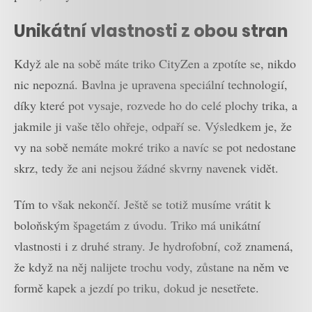
Unikátní vlastnosti z obou stran
Když ale na sobě máte triko CityZen a zpotíte se, nikdo
nic nepozná. Bavlna je upravena speciální technologií,
díky které pot vysaje, rozvede ho do celé plochy trika, a
jakmile ji vaše tělo ohřeje, odpaří se. Výsledkem je, že
vy na sobě nemáte mokré triko a navíc se pot nedostane
skrz, tedy že ani nejsou žádné skvrny navenek vidět.
Tím to však nekončí. Ještě se totiž musíme vrátit k
boloňským špagetám z úvodu. Triko má unikátní
vlastnosti i z druhé strany. Je hydrofobní, což znamená,
že když na něj nalijete trochu vody, zůstane na něm ve
formě kapek a jezdí po triku, dokud je nesetřete.