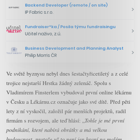
Backend Developer (remote / on site)
IP Fabric s.r.o.
Fundraiser*ka / Posila týmu fundraisingu
Učitel naživo, z.ú.
Business Development and Planning Analyst
Philip Morris ČR
Ve světě byznysu nebyl dnes šestačtyřicetiletý a z celé
trojice nejstarší Hrstka žádný zelenáč. Spolu s
Vladimírem Finsterlem vybudoval první online lékárnu
v Česku a Lékárnu.cz označuje jako své dítě. Před pěti
lety z ní vyskočil, založil pár menších projektů, radil
firmám s rozvojem, ale teď hlásí: „
Tohle je mé první
podnikání, které nabírá obrátky a má velkou
budoucnost, protože už to není jen hraní na malém