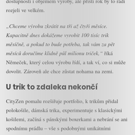
dostupností i objemem výroby, ale příští rok by to rádi
rozjeli ve velkém.
„Chceme výrobu zkrátit na tři až čtyři měsíce.
Kapacitně dnes dokážeme vyrobit 100 tisíc trik
měsíčně, a pokud to bude potřeba, tak vám za pět
měsíců doručíme klidně půl milionu triček,“
říká
Němeček, který celou výrobu řídí, a tak ví, co si může
dovolit. Zároveň ale chce zůstat nohama na zemi.
U trik to zdaleka nekončí
CityZen pomalu rozšiřuje portfolio, k trikům přidal
polokošile, dámská trika, experimentuje s klasickými
košilemi, začíná s pánskými boxerkami a nebrání se ani
spodnímu prádlu – vše s podobnými unikátními