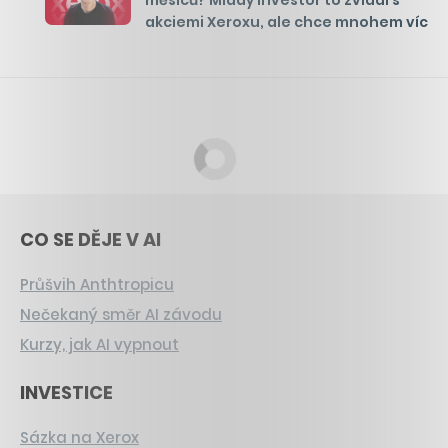
akciemi Xeroxu, ale chce mnohem víc
CO SE DĚJE V AI
Průšvih Anthtropicu
Nečekaný směr AI závodu
Kurzy, jak AI vypnout
INVESTICE
Sázka na Xerox