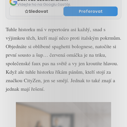
Vídejte ho na Googlu častěji.
Sledovat
Preferovat
Tuhle historku má v repertoáru asi každý, snad s
výjimkou těch, kteří mají něco proti italským pokrmům.
Objednáte si oblíbené spaghetti bolognese, natočíte si
první sousto a šup… červená omáčka je na triku,
společenské faux pas na světě a vy jen kroutíte hlavou.
Když ale tuhle historku říkám pánům, kteří stojí za
značkou CityZen, jen se smějí. Jednak to také znají a
jednak mají řešení.