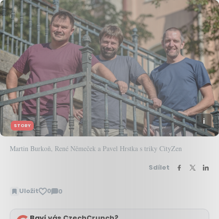
STORY
Martin Burkoň, René Němeček a Pavel Hrstka s triky CityZen
Sdílet
Uložit
0
0
Zobrazit
komentáře
Baví vás CzechCrunch?