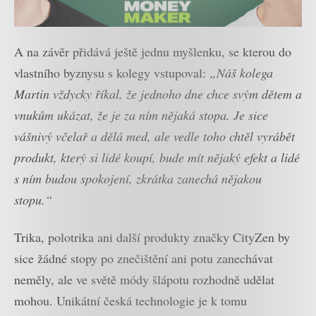
A na závěr přidává ještě jednu myšlenku, se kterou do
vlastního byznysu s kolegy vstupoval:
„Náš kolega
Martin vždycky říkal, že jednoho dne chce svým dětem a
vnukům ukázat, že je za ním nějaká stopa. Je sice
vášnivý včelař a dělá med, ale vedle toho chtěl vyrábět
produkt, který si lidé koupí, bude mít nějaký efekt a lidé
s ním budou spokojení, zkrátka zanechá nějakou
stopu.“
Trika, polotrika ani další produkty značky CityZen by
sice žádné stopy po znečištění ani potu zanechávat
neměly, ale ve světě módy šlápotu rozhodně udělat
mohou. Unikátní česká technologie je k tomu