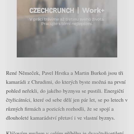
René Němeček, Pavel Hrstka a Martin Burkoň jsou tři
kamarádi z Chrudimi, do kterých byste možná na první
pohled neřekli, do jakého byznysu se pustili. Energičtí
čtyřicátníci, které od sebe dělí jen pár let, se po letech v
různých firmách a pozicích rozhodli, že se spojí a
dlouholeté kamarádství přetaví i ve vlastní byznys.
Klíčovým mužem v celém příběhu je dvaačtyřicetiletý