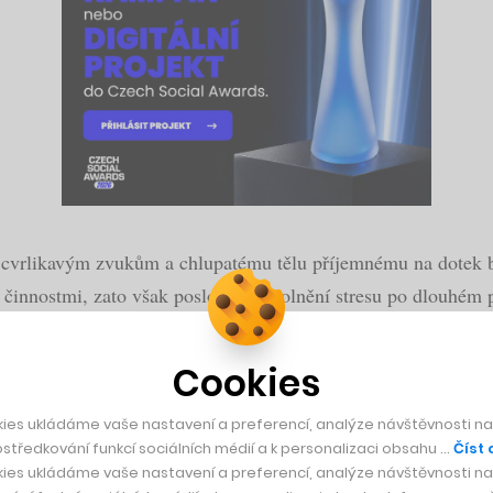
cvrlikavým zvukům a chlupatému tělu příjemnému na dotek by
činnostmi, zato však poslouží k uvolnění stresu po dlouhém 
Cookies
ies ukládáme vaše nastavení a preferencí, analýze návštěvnosti naš
středkování funkcí sociálních médií a k personalizaci obsahu …
Číst 
ies ukládáme vaše nastavení a preferencí, analýze návštěvnosti naš