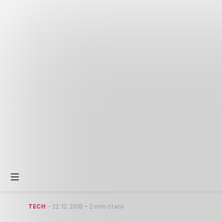
TECH
–
22. 12. 2018
–
2 min čtení