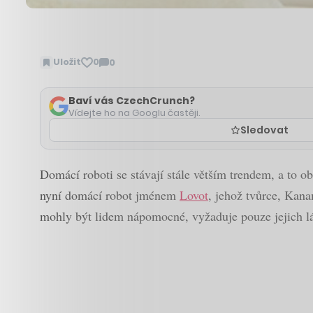
Uložit
0
0
Zobrazit
komentáře
Baví vás CzechCrunch?
Vídejte ho na Googlu častěji.
Sledovat
Domácí roboti se stávají stále větším trendem, a to o
nyní domácí robot jménem
Lovot
, jehož tvůrce, Kana
mohly být lidem nápomocné, vyžaduje pouze jejich l