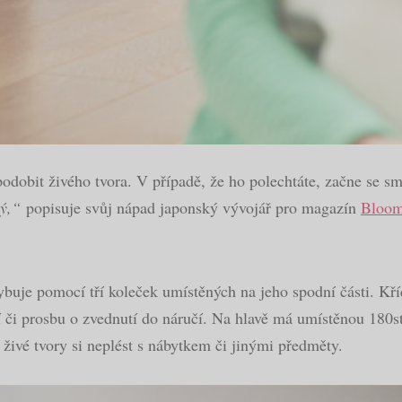
dobit živého tvora. V případě, že ho polechtáte, začne se sm
ý,“
popisuje svůj nápad japonský vývojář pro magazín
Bloom
ybuje pomocí tří koleček umístěných na jeho spodní části. Kř
 či prosbu o zvednutí do náručí. Na hlavě má umístěnou 180s
 živé tvory si neplést s nábytkem či jinými předměty.