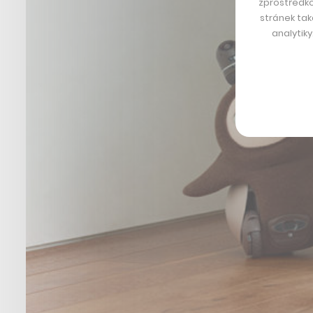
zprostředko
stránek tak
analytik