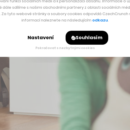
vání funkcí sociálních médií a k personalizaci obsahu. Informace o už
é dále sdílíme s našimi obchodními partnery z oblasti sociálních médi
y. Za tyto webové stránky a soubory cookies odpovídá CzechCrunch s.
informací naleznete na následujícím
odkazu
.
Nastavení
Souhlasím
Pokračovat s nezbytnými cookies