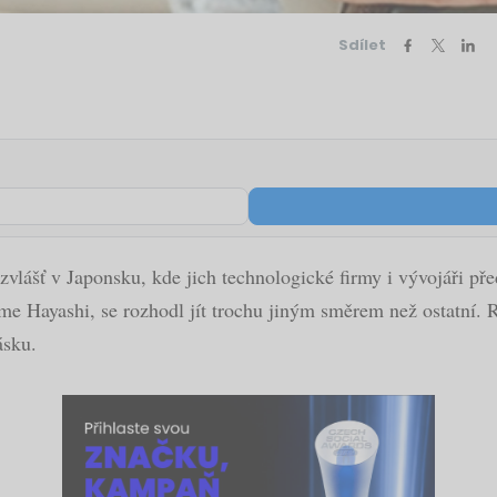
Sdílet
bzvlášť v Japonsku, kde jich technologické firmy i vývojáři př
me Hayashi, se rozhodl jít trochu jiným směrem než ostatní. 
ásku.