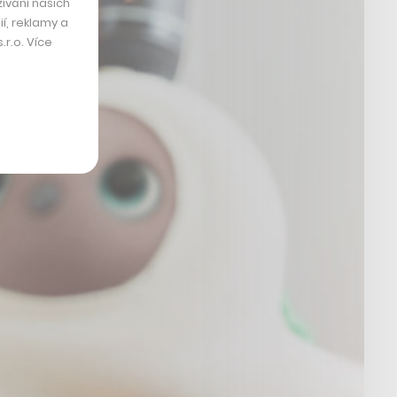
ívání našich
í, reklamy a
r.o. Více