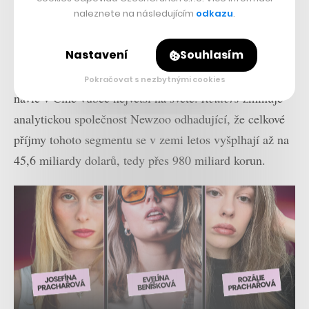
vyjít vstříc čínské vládě, aby si s ní udržel dobrý vztah.
naleznete na následujícím
odkazu
.
Hry totiž pro nadnárodní konglomerát představují
Nastavení
Souhlasím
značnou část byznysu, takže jejich zásadní omezení by
mohlo způsobit značné problémy. Herní průmysl je prý
Pokračovat s nezbytnými cookies
navíc v Číně vůbec největší na světě.
Reuters
zmiňuje
analytickou společnost Newzoo odhadující, že celkové
příjmy tohoto segmentu se v zemi letos vyšplhají až na
45,6 miliardy dolarů, tedy přes 980 miliard korun.