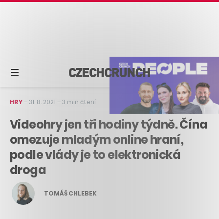
HRY
–
31. 8. 2021
–
3 min čtení
Videohry jen tři hodiny týdně. Čína
omezuje mladým online hraní,
podle vlády je to elektronická
droga
TOMÁŠ CHLEBEK