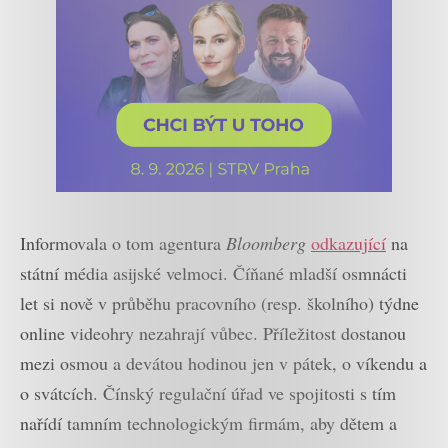
Informovala o tom agentura
Bloomberg
odkazující
na
státní média asijské velmoci. Číňané mladší osmnácti
let si nově v průběhu pracovního (resp. školního) týdne
online videohry nezahrají vůbec. Příležitost dostanou
mezi osmou a devátou hodinou jen v pátek, o víkendu a
o svátcích. Čínský regulační úřad ve spojitosti s tím
nařídí tamním technologickým firmám, aby dětem a