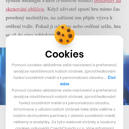
systém Midnight Patrol (
Půlnoční hlídka
)
postavený na
skenování obličeje
. Když uživatel spustí hru mimo čas
povolený nezletilým, na zařízení mu přijde výzva k
ověření tváře. Pokud ji odmítne nebo ověření selže, hra
se až do rána zablokuje.
Cookies
Pomocí cookies ukládáme vaše nastavení a preferencí,
analýze návštěvnosti našich stránek, zprostředkování
funkcí sociálních médií a k personalizaci obsahu …
Číst
dále
Pomocí cookies ukládáme vaše nastavení a preferencí,
analýze návštěvnosti našich stránek, zprostředkování
funkcí sociálních médií a k personalizaci obsahu.
Informace o užívání našich stránek také dále sdílíme s
Velice populární hrou je v Číně také Honor of Kings
našimi obchodními partnery z oblasti sociálních médií,
reklamy a analytiky. Za tyto webové stránky a soubory
Tencent tento systém představil ve snaze co nejvíce
cookies odpovídá CzechCrunch s.r.o. Více informací