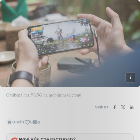
Oblíbená hra
PUBG
na mobilním telefonu
Sdílet
Uložit
0
0
Zobrazit
komentáře
Baví vás CzechCrunch?