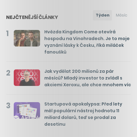
Týden
Měsíc
NEJČTENĚJŠÍ ČLÁNKY
1
Hvězda Kingdom Come otevírá
hospodu na Vinohradech. Je to moje
vyznání lásky k Česku, říká miláček
fanoušků
2
Jak vydělat 200 milionů za pár
měsíců? Mladý investor to zvládl s
akciemi Xeroxu, ale chce mnohem víc
3
Startupová apokalypsa: Před lety
měl populární nástroj hodnotu 11
miliard dolarů, teď se prodal za
desetinu