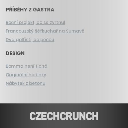
PŘÍBĚHY Z GASTRA
Boční projekt, co se zvrtnul
Francouzský šéfkuchař na Šumavě
Dva golfisti, co pečou
DESIGN
Bomma není tichá
Originální hodinky
Nábytek z betonu