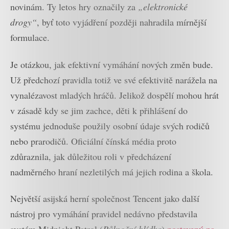
novinám. Ty letos hry označily za
„elektronické
drogy“
, byť toto vyjádření později nahradila mírnější
formulace.
Je otázkou, jak efektivní vymáhání nových změn bude.
Už předchozí pravidla totiž ve své efektivitě narážela na
vynalézavost mladých hráčů. Jelikož dospělí mohou hrát
v zásadě kdy se jim zachce, děti k přihlášení do
systému jednoduše použily osobní údaje svých rodičů
nebo prarodičů. Oficiální čínská média proto
zdůraznila, jak důležitou roli v předcházení
nadměrného hraní nezletilých má jejich rodina a škola.
Největší asijská herní společnost Tencent jako další
nástroj pro vymáhání pravidel nedávno představila