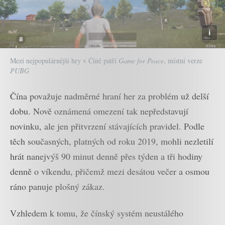
Mezi nejpopulárnější hry v Číně patří
Game for Peace
, místní verze
PUBG
Čína považuje nadměrné hraní her za problém už delší
dobu. Nově oznámená omezení tak nepředstavují
novinku, ale jen přitvrzení stávajících pravidel. Podle
těch současných, platných od roku 2019, mohli nezletilí
hrát nanejvýš 90 minut denně přes týden a tři hodiny
denně o víkendu, přičemž mezi desátou večer a osmou
ráno panuje plošný zákaz.
Vzhledem k tomu, že čínský systém neustálého