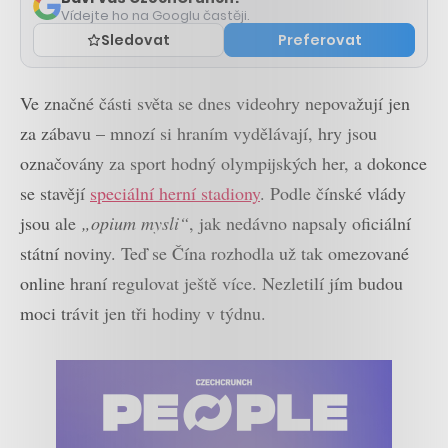
Vídejte ho na Googlu častěji.
Sledovat
Preferovat
Ve značné části světa se dnes videohry nepovažují jen
za zábavu – mnozí si hraním vydělávají, hry jsou
označovány za sport hodný olympijských her, a dokonce
se stavějí
speciální herní stadiony
. Podle čínské vlády
jsou ale
„opium mysli“
, jak nedávno napsaly oficiální
státní noviny. Teď se Čína rozhodla už tak omezované
online hraní regulovat ještě více. Nezletilí jím budou
moci trávit jen tři hodiny v týdnu.