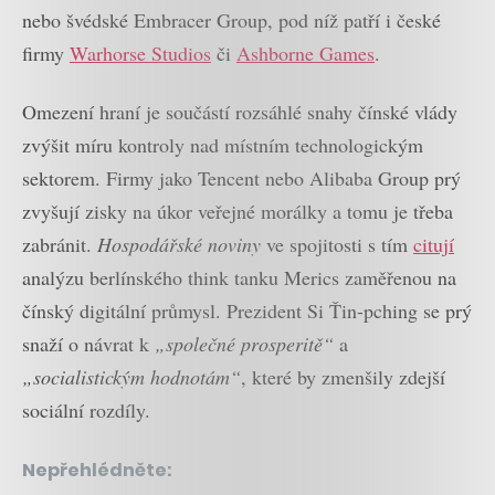
nebo švédské Embracer Group, pod níž patří i české
firmy
Warhorse Studios
či
Ashborne Games
.
Omezení hraní je součástí rozsáhlé snahy čínské vlády
zvýšit míru kontroly nad místním technologickým
sektorem. Firmy jako Tencent nebo Alibaba Group prý
zvyšují zisky na úkor veřejné morálky a tomu je třeba
zabránit.
Hospodářské noviny
ve spojitosti s tím
citují
analýzu berlínského think tanku Merics zaměřenou na
čínský digitální průmysl. Prezident Si Ťin-pching se prý
snaží o návrat k
„společné prosperitě“
a
„socialistickým hodnotám“
, které by zmenšily zdejší
sociální rozdíly.
Nepřehlédněte: