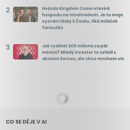
2
Hvězda Kingdom Come otevírá
hospodu na Vinohradech. Je to moje
vyznání lásky k Česku, říká miláček
fanoušků
3
Jak vydělat 200 milionů za pár
měsíců? Mladý investor to zvládl s
akciemi Xeroxu, ale chce mnohem víc
CO SE DĚJE V AI