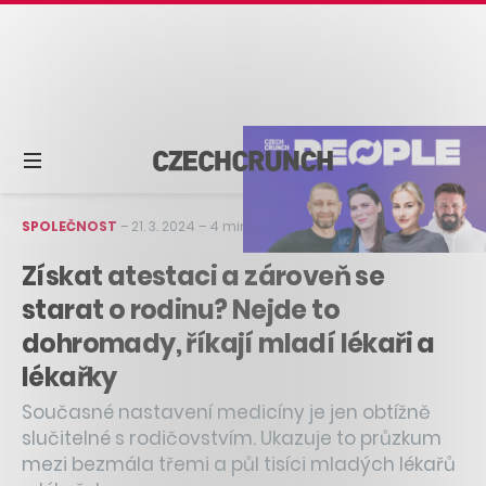
SPOLEČNOST
–
21. 3. 2024
–
4 min čtení
Získat atestaci a zároveň se
starat o rodinu? Nejde to
dohromady, říkají mladí lékaři a
lékařky
Současné nastavení medicíny je jen obtížně
slučitelné s rodičovstvím. Ukazuje to průzkum
mezi bezmála třemi a půl tisíci mladých lékařů