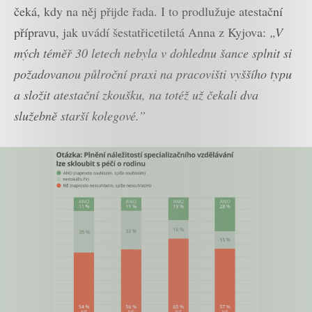
čeká, kdy na něj přijde řada. I to prodlužuje atestační
přípravu, jak uvádí šestatřicetiletá Anna z Kyjova:
„V
mých téměř 30 letech nebyla v dohlednu šance splnit si
požadovanou půlroční praxi na pracovišti vyššího typu
a složit atestační zkoušku, na totéž už čekali dva
služebně starší kolegové.”