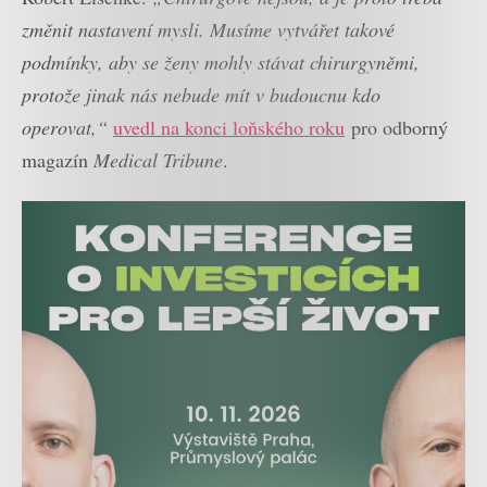
změnit nastavení mysli. Musíme vytvářet takové
podmínky, aby se ženy mohly stávat chirurgyněmi,
protože jinak nás nebude mít v budoucnu kdo
operovat,“
uvedl na konci loňského roku
pro odborný
magazín
Medical Tribune
.