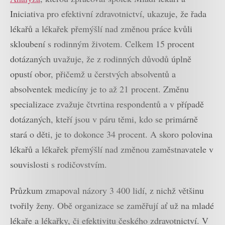
Iniciativa pro efektivní zdravotnictví, ukazuje, že řada
lékařů a lékařek přemýšlí nad změnou práce kvůli
skloubení s rodinným životem. Celkem 15 procent
dotázaných uvažuje, že z rodinných důvodů úplně
opustí obor, přičemž u čerstvých absolventů a
absolventek medicíny je to až 21 procent. Změnu
specializace zvažuje čtvrtina respondentů a v případě
dotázaných, kteří jsou v páru těmi, kdo se primárně
stará o děti, je to dokonce 34 procent. A skoro polovina
lékařů a lékařek přemýšlí nad změnou zaměstnavatele v
souvislosti s rodičovstvím.
Průzkum zmapoval názory 3 400 lidí, z nichž většinu
tvořily ženy. Obě organizace se zaměřují ať už na mladé
lékaře a lékařky, či efektivitu českého zdravotnictví. V