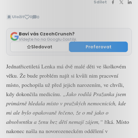
Sdílet
Uložit
0
0
Zobrazit
komentáře
Baví vás CzechCrunch?
Vídejte ho na Googlu častěji.
Sledovat
Preferovat
Jednatřicetiletá Lenka má dvě malé děti ve školkovém
věku. Že bude problém najít si kvůli nim pracovní
místo, pochopila už před jejich narozením, ve chvíli,
kdy dokončila medicínu.
„Jako rodilá Pražanka jsem
primárně hledala místo v pražských nemocnicích, kde
mi ale bylo opakovaně řečeno, že o mě jako o
absolventku a ženu bez dětí nemají zájem,“
říká. Místo
nakonec našla na novorozeneckém oddělení v