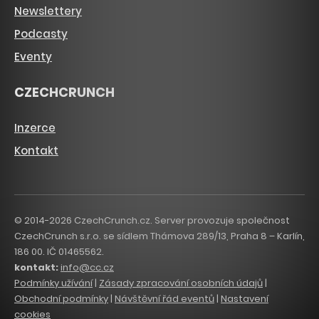
Newslettery
Podcasty
Eventy
CZECHCRUNCH
Inzerce
Kontakt
© 2014-2026 CzechCrunch.cz. Server provozuje společnost
CzechCrunch s.r.o. se sídlem Thámova 289/13, Praha 8 – Karlín,
186 00. IČ 01465562.
kontakt:
info@cc.cz
Podmínky užívání
|
Zásady zpracování osobních údajů
|
Obchodní podmínky
|
Návštěvní řád eventů
|
Nastavení
cookies