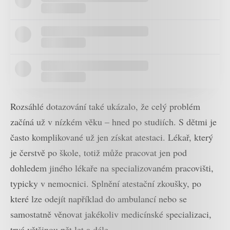
Rozsáhlé dotazování také ukázalo, že celý problém
začíná už v nízkém věku – hned po studiích. S dětmi je
často komplikované už jen získat atestaci. Lékař, který
je čerstvě po škole, totiž může pracovat jen pod
dohledem jiného lékaře na specializovaném pracovišti,
typicky v nemocnici. Splnění atestační zkoušky, po
které lze odejít například do ambulancí nebo se
samostatně věnovat jakékoliv medicínské specializaci,
trvá většinou pět let a déle.