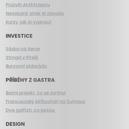
Průšvih Anthtropicu
Nečekaný směr AI závodu
Kurzy, jak AI vypnout
INVESTICE
Sázka na Xerox
Strnad v Pirelli
Burzovní eldorádo
PŘÍBĚHY Z GASTRA
Boční projekt, co se zvrtnul
Francouzský šéfkuchař na Šumavě
Dva golfisti, co pečou
DESIGN