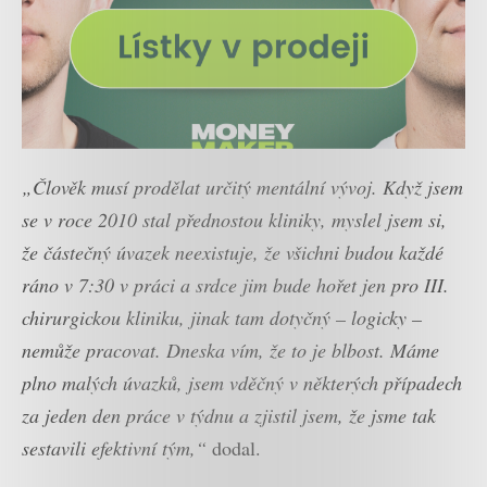
„Člověk musí prodělat určitý mentální vývoj. Když jsem
se v roce 2010 stal přednostou kliniky, myslel jsem si,
že částečný úvazek neexistuje, že všichni budou každé
ráno v 7:30 v práci a srdce jim bude hořet jen pro III.
chirurgickou kliniku, jinak tam dotyčný – logicky –
nemůže pracovat. Dneska vím, že to je blbost. Máme
plno malých úvazků, jsem vděčný v některých případech
za jeden den práce v týdnu a zjistil jsem, že jsme tak
sestavili efektivní tým,“
dodal.