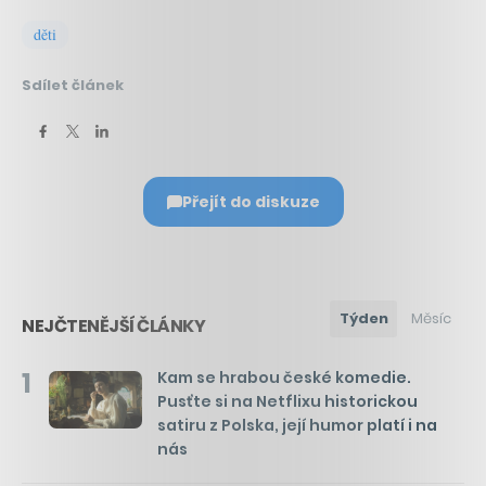
děti
Sdílet článek
Přejít do diskuze
Týden
Měsíc
NEJČTENĚJŠÍ ČLÁNKY
1
Kam se hrabou české komedie.
Pusťte si na Netflixu historickou
satiru z Polska, její humor platí i na
nás