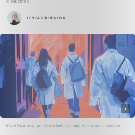
a lékařek.
LENKA CHLUBNOVÁ
Mladí lékaři mají problém skloubit rodinný život a získání atestace