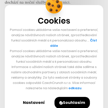
dochází na noční služby v nemocnici.
Skloubit péči o děti s takovou pracovní náloží je
Cookies
náročné, ačkoliv v jejím případě je výrazně zapojen i
manžel.
„Kvůli probdělým nočním službám mi navíc už
Pomocí cookies ukládáme vaše nastavení a preferencí,
analýze návštěvnosti našich stránek, zprostředkování
vůbec nezbývají síly ani čas na případné další učení se
funkcí sociálních médií a k personalizaci obsahu …
Číst
k atestaci nebo kmenové zkoušce,“
uzavírá Lenka.
dále
Atestace je přitom cesta k lepšímu finančnímu
Pomocí cookies ukládáme vaše nastavení a preferencí,
analýze návštěvnosti našich stránek, zprostředkování
ohodnocení a flexibilitě, které by Lenka ocenila. Už jen
funkcí sociálních médií a k personalizaci obsahu.
kvůli tomu, že má rodinu.
Informace o užívání našich stránek také dále sdílíme s
našimi obchodními partnery z oblasti sociálních médií,
Zároveň ale v Česku vznikají místa, kde se snaží
reklamy a analytiky. Za tyto webové stránky a soubory
cookies odpovídá CzechCrunch s.r.o. Více informací
vycházet lékařkám a lékařům, kteří mají malé děti,
naleznete na následujícím
odkazu
.
vstříc. Například pražská
porodnice v Podolí
nedávno
otevřela dětskou skupinu.
„Jsme porodnice s téměř 800
Nastavení
Souhlasím
zaměstnanci, a když se podíl žen na mateřské blížil k