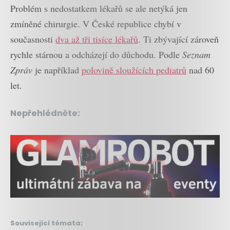
Problém s nedostatkem lékařů se ale netýká jen
zmíněné chirurgie. V České republice chybí v
současnosti
dva až tři tisíce lékařů
. Ti zbývající zároveň
rychle stárnou a odcházejí do důchodu. Podle
Seznam
Zpráv
je například
polovině sloužících pediatrů
nad 60
let.
Nepřehlédněte:
Související témata: