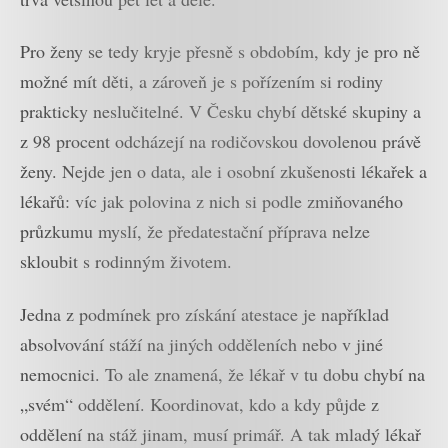
Pro ženy se tedy kryje přesně s obdobím, kdy je pro ně
možné mít děti, a zároveň je s pořízením si rodiny
prakticky neslučitelné. V Česku chybí dětské skupiny a
z 98 procent odcházejí na rodičovskou dovolenou právě
ženy. Nejde jen o data, ale i osobní zkušenosti lékařek a
lékařů: víc jak polovina z nich si podle zmiňovaného
průzkumu myslí, že předatestační příprava nelze
skloubit s rodinným životem.
Jedna z podmínek pro získání atestace je například
absolvování stáží na jiných odděleních nebo v jiné
nemocnici. To ale znamená, že lékař v tu dobu chybí na
„svém“ oddělení. Koordinovat, kdo a kdy půjde z
oddělení na stáž jinam, musí primář. A tak mladý lékař