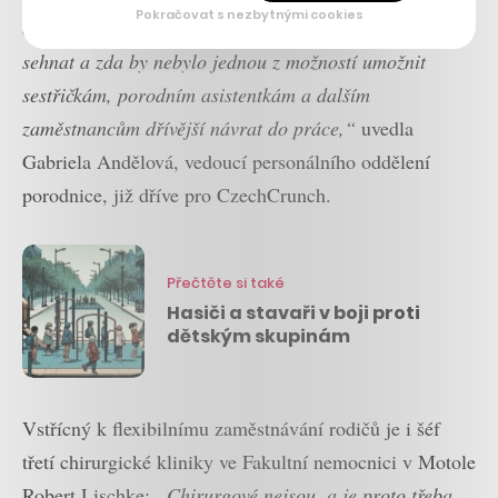
Pokračovat s nezbytnými cookies
číslu sto, hledali jsme možnosti, kde a jak personál
sehnat a zda by nebylo jednou z možností umožnit
sestřičkám, porodním asistentkám a dalším
zaměstnancům dřívější návrat do práce,“
uvedla
Gabriela Andělová, vedoucí personálního oddělení
porodnice, již dříve pro CzechCrunch.
Přečtěte si také
Hasiči a stavaři v boji proti
dětským skupinám
Vstřícný k flexibilnímu zaměstnávání rodičů je i šéf
třetí chirurgické kliniky ve Fakultní nemocnici v Motole
Robert Lischke:
„Chirurgové nejsou, a je proto třeba