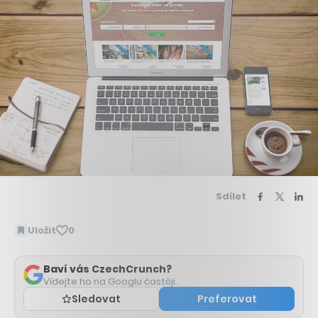
Sdílet
Uložit
0
Baví vás CzechCrunch?
Vídejte ho na Googlu častěji.
Sledovat
Preferovat