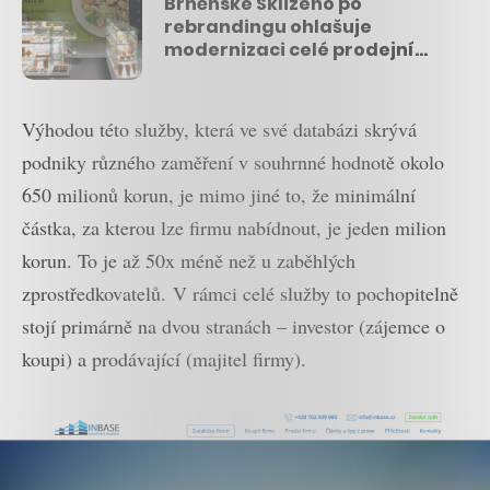
Brněnské Sklizeno po
rebrandingu ohlašuje
modernizaci celé prodejní
sítě
Výhodou této služby, která ve své databázi skrývá
podniky různého zaměření v souhrnné hodnotě okolo
650 milionů korun, je mimo jiné to, že minimální
částka, za kterou lze firmu nabídnout, je jeden milion
korun. To je až 50x méně než u zaběhlých
zprostředkovatelů. V rámci celé služby to pochopitelně
stojí primárně na dvou stranách – investor (zájemce o
koupi) a prodávající (majitel firmy).