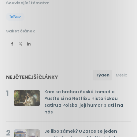
Související témata:
InBase
Sdílet článek
Týden
Měsíc
NEJČTENĚJŠÍ ČLÁNKY
1
Kam se hrabou české komedie.
Pusťte si na Netflixu historickou
satiru z Polska, její humor platí i na
nás
2
Je libo zámek? U Žatce se jeden