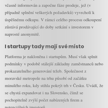
včasně informován a započne fáze prodeje, jež (v
případně splnění veškerých požadavků) vyvrcholí k
úspěšnému odkupu. V rámci celého procesu odkoupení
zůstává prodávající do doby setkání s investorem v
naprosté anonymitě.
I startupy tady mají své místo
Platforma je nakloněna i startupům. Musí však splnit
podmínky v podobě stálejší základny zaměstnanců nebo
prokazatelného generování tržeb. Společnost z
moravské metropole na trhu působí od začátku
minulého roku, kdy stihla pokrýt trh v Česku. Uvádí, že
se chystá expandovat i na Slovensko, čímž se
pochopitelně zvýší počet nabízených firem a
potenciálních investorů.