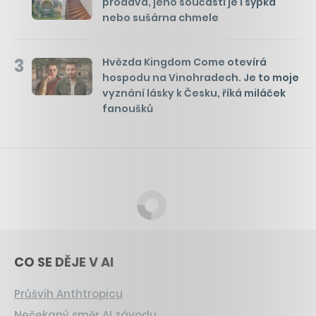
prodává, jeho součástí je i sýpka
nebo sušárna chmele
3
Hvězda Kingdom Come otevírá
hospodu na Vinohradech. Je to moje
vyznání lásky k Česku, říká miláček
fanoušků
CO SE DĚJE V AI
Průšvih Anthtropicu
Nečekaný směr AI závodu