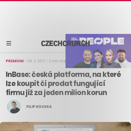
PREMIUM
–
06. 2. 2017
–
2 min čtení
InBase: česká platforma, na které
lze koupit či prodat fungující
firmu již za jeden milion korun
FILIP HOUSKA