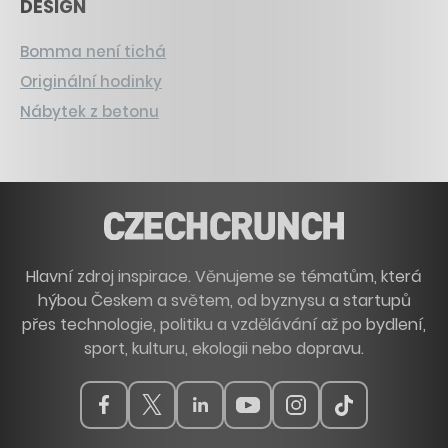
DESIGN
Bomma není tichá
Originální hodinky
Nábytek z betonu
Hlavní zdroj inspirace. Věnujeme se tématům, která
hýbou Českem a světem, od byznysu a startupů
přes technologie, politiku a vzdělávání až po bydlení,
sport, kulturu, ekologii nebo dopravu.