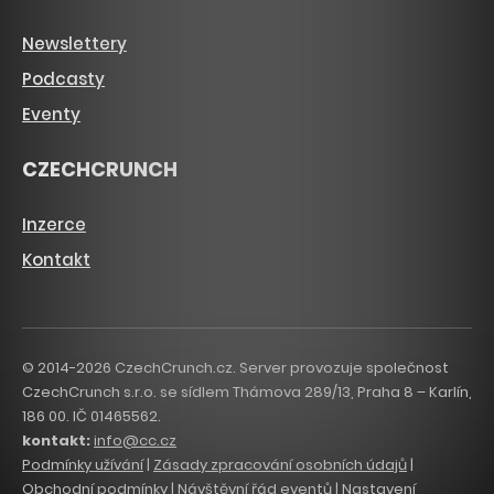
Newslettery
Podcasty
Eventy
CZECHCRUNCH
Inzerce
Kontakt
© 2014-2026 CzechCrunch.cz. Server provozuje společnost
CzechCrunch s.r.o. se sídlem Thámova 289/13, Praha 8 – Karlín,
186 00. IČ 01465562.
kontakt:
info@cc.cz
Podmínky užívání
|
Zásady zpracování osobních údajů
|
Obchodní podmínky
|
Návštěvní řád eventů
|
Nastavení