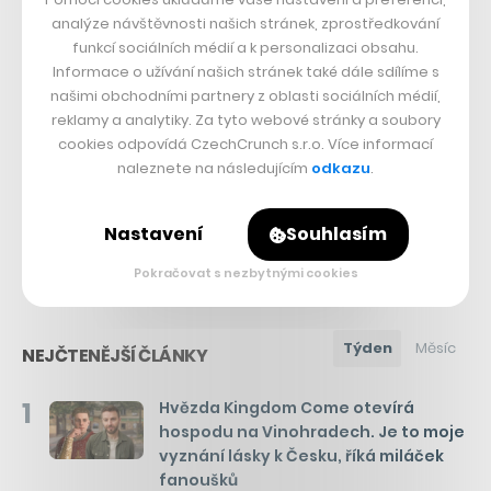
analýze návštěvnosti našich stránek, zprostředkování
funkcí sociálních médií a k personalizaci obsahu.
Informace o užívání našich stránek také dále sdílíme s
našimi obchodními partnery z oblasti sociálních médií,
Sdílet článek
reklamy a analytiky. Za tyto webové stránky a soubory
cookies odpovídá CzechCrunch s.r.o. Více informací
naleznete na následujícím
odkazu
.
Přejít do diskuze
Nastavení
Souhlasím
Pokračovat s nezbytnými cookies
Týden
Měsíc
NEJČTENĚJŠÍ ČLÁNKY
1
Hvězda Kingdom Come otevírá
hospodu na Vinohradech. Je to moje
vyznání lásky k Česku, říká miláček
fanoušků