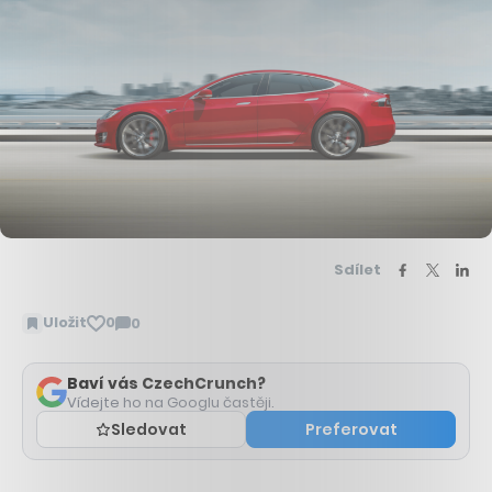
Sdílet
Uložit
0
0
Zobrazit
komentáře
Baví vás CzechCrunch?
Vídejte ho na Googlu častěji.
Sledovat
Preferovat