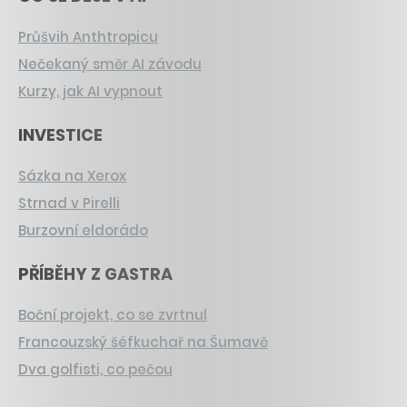
Průšvih Anthtropicu
Nečekaný směr AI závodu
Kurzy, jak AI vypnout
INVESTICE
Sázka na Xerox
Strnad v Pirelli
Burzovní eldorádo
PŘÍBĚHY Z GASTRA
Boční projekt, co se zvrtnul
Francouzský šéfkuchař na Šumavě
Dva golfisti, co pečou