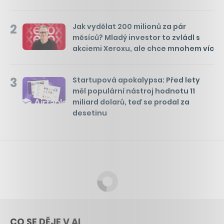
2
Jak vydělat 200 milionů za pár
měsíců? Mladý investor to zvládl s
akciemi Xeroxu, ale chce mnohem víc
3
Startupová apokalypsa: Před lety
měl populární nástroj hodnotu 11
miliard dolarů, teď se prodal za
desetinu
CO SE DĚJE V AI