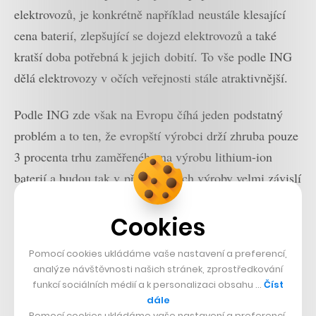
elektrovozů, je konkrétně například neustále klesající
cena baterií, zlepšující se dojezd elektrovozů a také
kratší doba potřebná k jejich dobití. To vše podle ING
dělá elektrovozy v očích veřejnosti stále atraktivnější.
Podle ING zde však na Evropu číhá jeden podstatný
problém a to ten, že evropští výrobci drží zhruba pouze
3 procenta trhu zaměřeného na výrobu lithium-ion
baterií a budou tak v případě jejich výroby velmi závislí
na zemích jako Čína nebo Japonsko.
Cookies
Nepřehlédněte:
Pomocí cookies ukládáme vaše nastavení a preferencí,
analýze návštěvnosti našich stránek, zprostředkování
funkcí sociálních médií a k personalizaci obsahu …
Číst
dále
Pomocí cookies ukládáme vaše nastavení a preferencí,