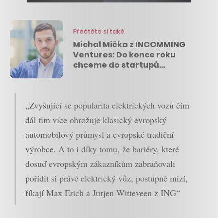
Přečtěte si také
Michal Mička z INCOMMING
Ventures: Do konce roku
chceme do startupů
proinvestovat dalších 50
milionů
„Zvyšující se popularita elektrických vozů čím
dál tím více ohrožuje klasický evropský
automobilový průmysl a evropské tradiční
výrobce. A to i díky tomu, že bariéry, které
dosuď evropským zákazníkům zabraňovali
pořídit si právě elektrický vůz, postupně mizí,
říkají Max Erich a Jurjen Witteveen z ING“