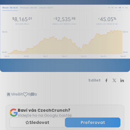
Sdílet
Uložit
0
0
Zobrazit
komentáře
Baví vás CzechCrunch?
Vídejte ho na Googlu častěji.
Sledovat
Preferovat