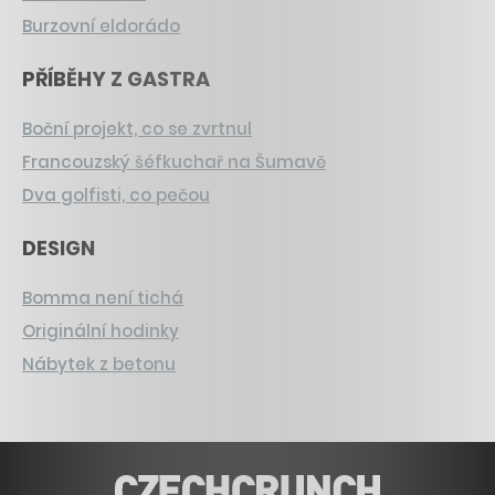
Burzovní eldorádo
PŘÍBĚHY Z GASTRA
Boční projekt, co se zvrtnul
Francouzský šéfkuchař na Šumavě
Dva golfisti, co pečou
DESIGN
Bomma není tichá
Originální hodinky
Nábytek z betonu