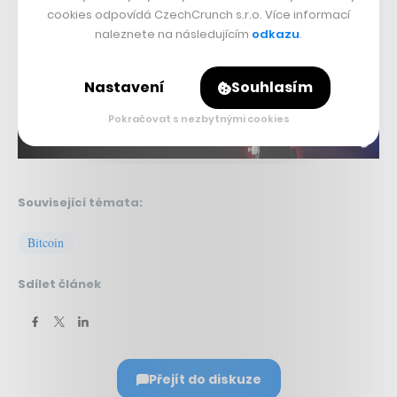
Nepřehlédněte:
cookies odpovídá CzechCrunch s.r.o. Více informací
naleznete na následujícím
odkazu
.
Nastavení
Souhlasím
Pokračovat s nezbytnými cookies
Související témata:
Bitcoin
Sdílet článek
Přejít do diskuze