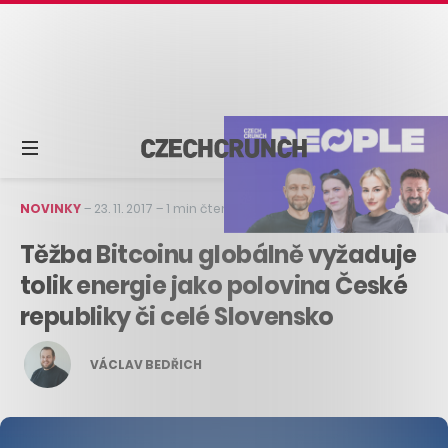
NOVINKY
–
23. 11. 2017
–
1 min čtení
Těžba Bitcoinu globálně vyžaduje
tolik energie jako polovina České
republiky či celé Slovensko
VÁCLAV BEDŘICH