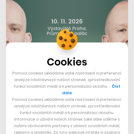
Cookies
Pomocí cookies ukládáme vaše nastavení a preferencí,
analýze návštěvnosti našich stránek, zprostředkování
funkcí sociálních médií a k personalizaci obsahu …
Číst
Kdyby byl Bitcoin samostatnou zemí, dostal by se ve
dále
světovém žebříčku dle spotřeby elektrické energie na
Pomocí cookies ukládáme vaše nastavení a preferencí,
61. místo.
analýze návštěvnosti našich stránek, zprostředkování
funkcí sociálních médií a k personalizaci obsahu.
Informace o užívání našich stránek také dále sdílíme s
Foto:
PowerCompare
našimi obchodními partnery z oblasti sociálních médií,
reklamy a analytiky. Za tyto webové stránky a soubory