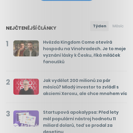
Týden
Měsíc
NEJČTENĚJŠÍ ČLÁNKY
1
Hvězda Kingdom Come otevírá
hospodu na Vinohradech. Je to moje
vyznání lásky k Česku, říká miláček
fanoušků
2
Jak vydělat 200 milionů za pár
měsíců? Mladý investor to zvládl s
akciemi Xeroxu, ale chce mnohem víc
3
Startupová apokalypsa: Před lety
měl populární nástroj hodnotu 11
miliard dolarů, teď se prodal za
desetinu