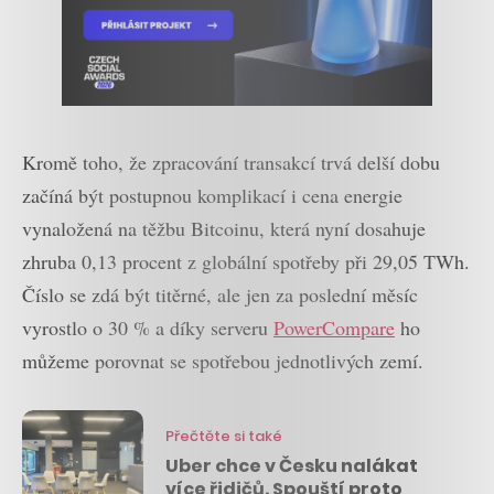
Kromě toho, že zpracování transakcí trvá delší dobu
začíná být postupnou komplikací i cena energie
vynaložená na těžbu Bitcoinu, která nyní dosahuje
zhruba 0,13 procent z globální spotřeby při 29,05 TWh.
Číslo se zdá být titěrné, ale jen za poslední měsíc
vyrostlo o 30 % a díky serveru
PowerCompare
ho
můžeme porovnat se spotřebou jednotlivých zemí.
Přečtěte si také
Uber chce v Česku nalákat
více řidičů. Spouští proto