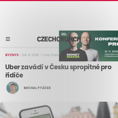
BYZNYS
–
04. 4. 2018
–
1 min čtení
Uber zavádí v Česku spropitné pro
řidiče
MICHAL PTÁČEK