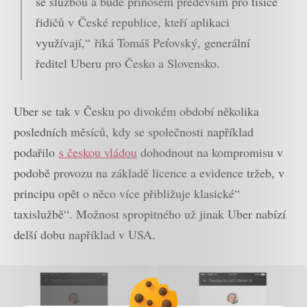
se službou a bude přínosem především pro tisíce
řidičů v České republice, kteří aplikaci
využívají,“ říká Tomáš Peťovský, generální
ředitel Uberu pro Česko a Slovensko.
Uber se tak v Česku po divokém období několika
posledních měsíců, kdy se společnosti například
podařilo
s českou vládou
dohodnout na kompromisu v
podobě provozu na základě licence a evidence tržeb, v
principu opět o něco více přibližuje klasické“
taxislužbě“. Možnost spropitného už jinak Uber nabízí
delší dobu například v USA.