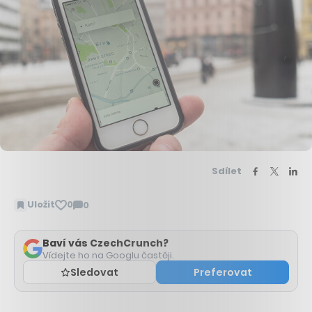
Sdílet
Uložit
0
0
Zobrazit
komentáře
Baví vás CzechCrunch?
Vídejte ho na Googlu častěji.
Sledovat
Preferovat