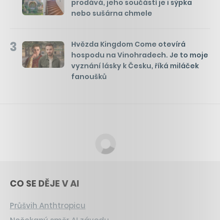
prodává, jeho součástí je i sýpka
nebo sušárna chmele
3
Hvězda Kingdom Come otevírá
hospodu na Vinohradech. Je to moje
vyznání lásky k Česku, říká miláček
fanoušků
CO SE DĚJE V AI
Průšvih Anthtropicu