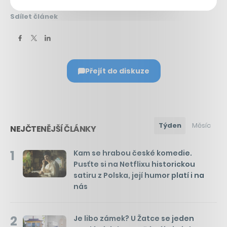
Sdílet článek
Přejít do diskuze
Týden
Měsíc
NEJČTENĚJŠÍ ČLÁNKY
1
Kam se hrabou české komedie.
Pusťte si na Netflixu historickou
satiru z Polska, její humor platí i na
nás
2
Je libo zámek? U Žatce se jeden