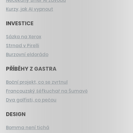
Nečekaný směr AI závodu
Kurzy, jak AI vypnout
INVESTICE
Sázka na Xerox
Strnad v Pirelli
Burzovní eldorádo
PŘÍBĚHY Z GASTRA
Boční projekt, co se zvrtnul
Francouzský šéfkuchař na Šumavě
Dva golfisti, co pečou
DESIGN
Bomma není tichá