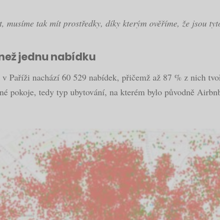
 musíme tak mít prostředky, díky kterým ověříme, že jsou tyt
 než jednu nabídku
ti v Paříži nachází 60 529 nabídek, přičemž až 87 % z nich t
lené pokoje, tedy typ ubytování, na kterém bylo původně Airb