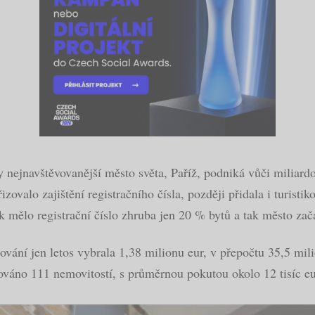
ky nejnavštěvovanější město světa, Paříž, podniká vůči miliard
řizovalo zajištění registračního čísla, později přidala i turi
ak mělo registrační číslo zhruba jen 20 % bytů a tak město za
ování jen letos vybrala 1,38 milionu eur, v přepočtu 35,5 mi
váno 111 nemovitostí, s průměrnou pokutou okolo 12 tisíc eur