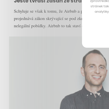
Ještě tvrdší zásah ze strany státu
zprostředko
stránek tak
Schyluje se však k tomu, že Airbnb a podobné platfor
analytik
projednává zákon skrývající se pod zkratkou ELAN (Ev
nelegální pobídky. Airbnb to tak staví do těžké situ