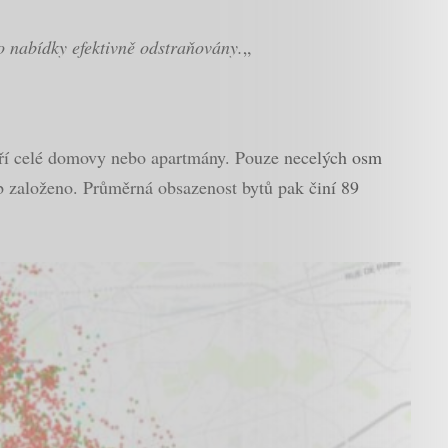
o nabídky efektivně odstraňovány.
„
voří celé domovy nebo apartmány. Pouze necelých osm
nb založeno. Průměrná obsazenost bytů pak činí 89