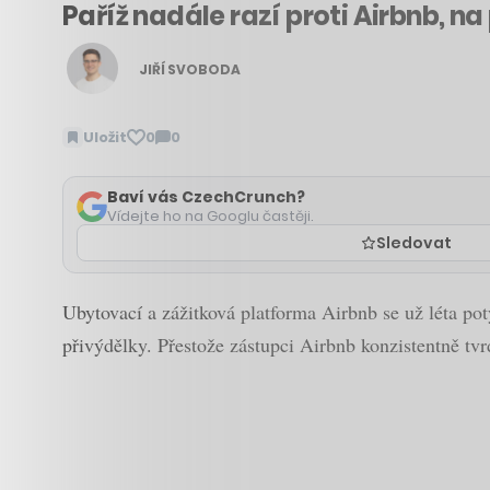
Paříž nadále razí proti Airbnb, n
JIŘÍ SVOBODA
Uložit
0
0
Zobrazit
komentáře
Baví vás CzechCrunch?
Vídejte ho na Googlu častěji.
Sledovat
Ubytovací a zážitková platforma Airbnb se už léta po
přivýdělky. Přestože zástupci Airbnb konzistentně tvrdí