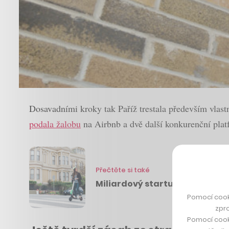
Dosavadními kroky tak Paříž trestala především vlastn
podala žalobu
na Airbnb a dvě další konkurenční platf
Přečtěte si také
Miliardový startup Lime míří 
Pomocí cook
zpro
Pomocí cook