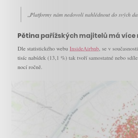
„
Platformy nám nedovolí nahlédnout do svých dat,
Pětina pařížských majitelů má více
Dle statistického webu
InsideAirbnb
, se v současnos
tisíc nabídek (13,1 %) tak tvoří samostatné nebo sdí
nocí ročně.