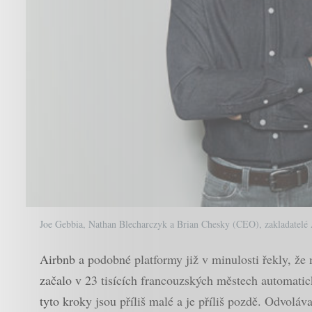
Joe Gebbia, Nathan Blecharczyk a Brian Chesky (CEO), zakladatelé
Airbnb a podobné platformy již v minulosti řekly, že
začalo v 23 tisících francouzských městech automatic
tyto kroky jsou příliš malé a je příliš pozdě. Odvoláv