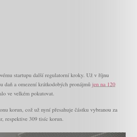
ovému startupu další regulatorní kroky. Už v říjnu
stikou daň a omezení krátkodobých pronájmů
jen na 120
čalo ve velkém pokutovat.
lionu korun, což už nyní přesahuje částku vybranou za
, respektive 309 tisíc korun.