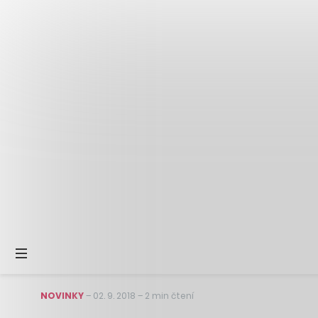
NOVINKY
–
02. 9. 2018
–
2 min čtení