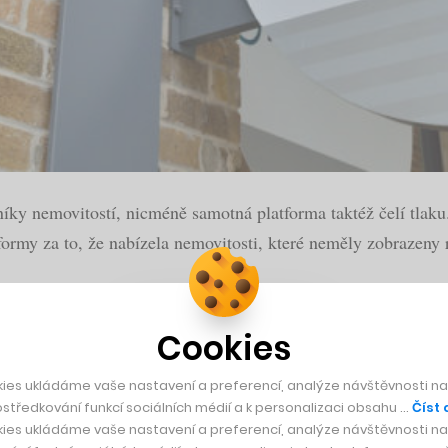
íky nemovitostí, nicméně samotná platforma taktéž čelí tlaku
ormy za to, že nabízela nemovitosti, které neměly zobrazeny r
Cookies
do Česka se sdílenými elektrickými koloběžkami
ies ukládáme vaše nastavení a preferencí, analýze návštěvnosti naš
středkování funkcí sociálních médií a k personalizaci obsahu …
Číst 
ies ukládáme vaše nastavení a preferencí, analýze návštěvnosti naš