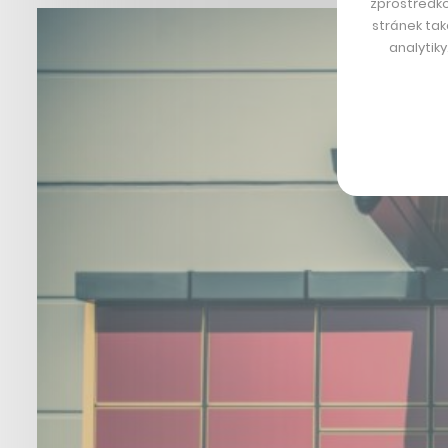
zprostředko
stránek tak
analytik