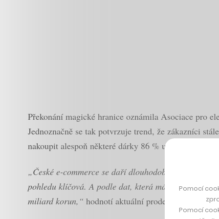
Překonání magické hranice oznámila Asociace pro ele
Jednoznačně se tak potvrzuje trend, že zákazníci stál
nakoupit alespoň některé dárky 86 % uživatelů.
„České e-commerce se daří dlouhodobě, letos by dos
pohledu klíčová. A podle dat, která máme k dispozici
Pomocí cook
zpro
miliard korun,“
hodnotí aktuální prodeje výkonný ře
Pomocí cook