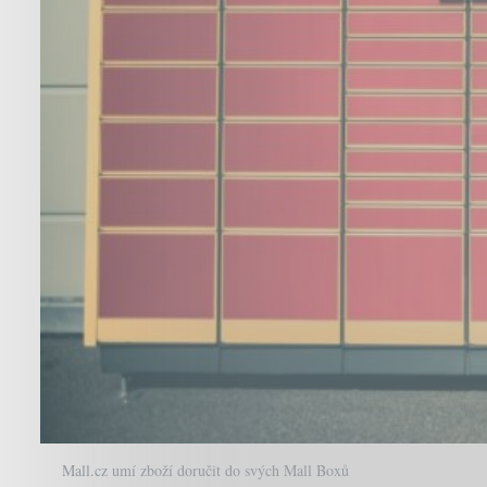
Mall.cz umí zboží doručit do svých Mall Boxů