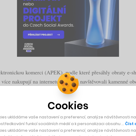
ktronickou komerci (APEK), podle které přesáhly obraty e-sho
e více nakupují na internetu, než aby navštěvovali kamenné o
Cookies
ažené výsledky mohly dokonce překonat původně očekávaný 16
, bude ta letošní z pohledu e-shopů opravdu vydařená. Jen v 
ies ukládáme vaše nastavení a preferencí, analýze návštěvnosti naš
středkování funkcí sociálních médií a k personalizaci obsahu …
Číst 
ditel APEK Jan Vetyška.
ies ukládáme vaše nastavení a preferencí, analýze návštěvnosti naš