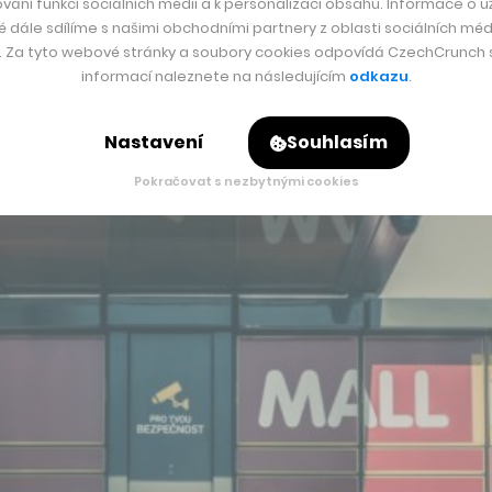
vání funkcí sociálních médií a k personalizaci obsahu. Informace o už
é dále sdílíme s našimi obchodními partnery z oblasti sociálních médi
y. Za tyto webové stránky a soubory cookies odpovídá CzechCrunch s.
informací naleznete na následujícím
odkazu
.
Nastavení
Souhlasím
Pokračovat s nezbytnými cookies