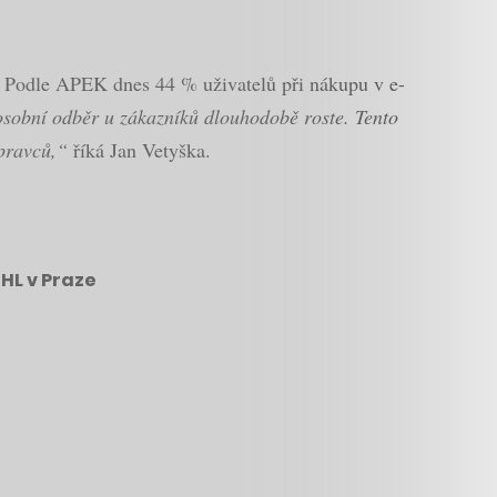
ěry. Podle APEK dnes 44 % uživatelů při nákupu v e-
sobní odběr u zákazníků dlouhodobě roste. Tento
opravců,“
říká Jan Vetyška.
DHL v Praze