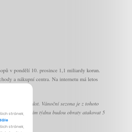
pů v pondělí 10. prosince 1,1 miliardy korun.
bchody a nákupní centra. Na internetu má letos
% meziroční růst. Vánoční sezona je z tohoto
právě probíhajícím týdnu budou obraty atakovat 5
ich stránek,
dále
ich stránek,