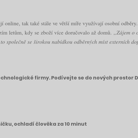
ují online, tak také stále ve větší míře využívají osobní odb
ozím letům, kdy se zboží více doručovalo až domů.
„Zájem o o
a to společně se širokou nabídkou odběrných míst externích d
echnologické firmy. Podívejte se do nových prostor 
ičku, ochladí člověka za 10 minut