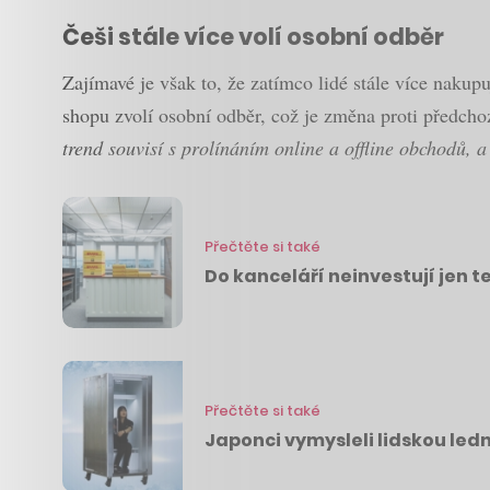
Češi stále více volí osobní odběr
Zajímavé je však to, že zatímco lidé stále více nakup
shopu zvolí osobní odběr, což je změna proti předch
trend souvisí s prolínáním online a offline obchodů, 
Přečtěte si také
Do kanceláří neinvestují jen t
Přečtěte si také
Japonci vymysleli lidskou ledn