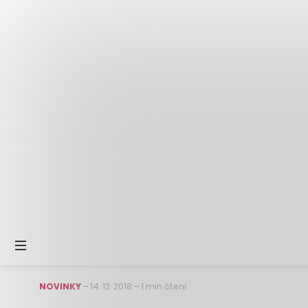
NOVINKY
–
14. 12. 2018
–
1 min čtení