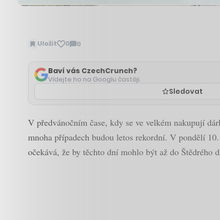
Uložit
0
0
Zobrazit
komentáře
Baví vás CzechCrunch?
Vídejte ho na Googlu častěji.
Sledovat
V předvánočním čase, kdy se ve velkém nakupují dárk
mnoha případech budou letos rekordní. V pondělí 10. 
očekává, že by těchto dní mohlo být až do Štědrého dn