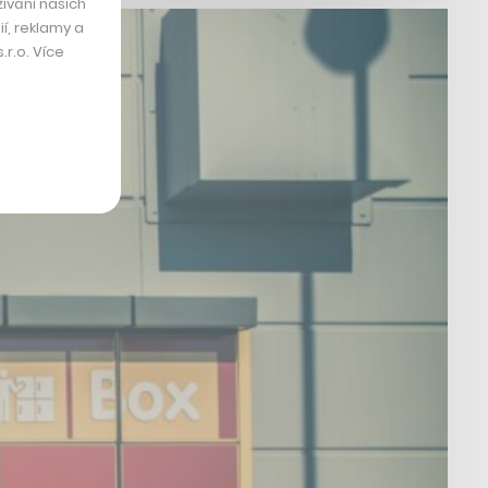
ívání našich
í, reklamy a
r.o. Více