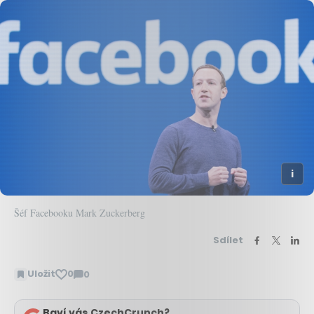
Šéf Facebooku Mark Zuckerberg
Sdílet
Uložit
0
0
Zobrazit
komentáře
Baví vás CzechCrunch?