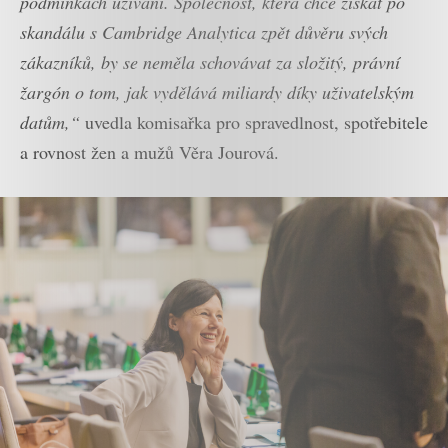
podmínkách užívání. Společnost, která chce získat po
skandálu s Cambridge Analytica zpět důvěru svých
zákazníků, by se neměla schovávat za složitý, právní
žargón o tom, jak vydělává miliardy díky uživatelským
datům,“
uvedla komisařka pro spravedlnost, spotřebitele
a rovnost žen a mužů Věra Jourová.