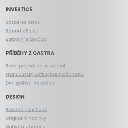
INVESTICE
Sázka na Xerox
Strnad v Pirelli
Burzovní eldorádo
PŘÍBĚHY Z GASTRA
Boční projekt, co se zvrtnul
Francouzský šéfkuchař na Šumavě
Dva golfisti, co pečou
DESIGN
Bomma není tichá
Originální hodinky
Nábytek z betonu