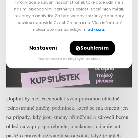
Informace o užívání našich stránek také dále sdílíme s
našimi obchodními partnery z oblasti sociálních médií,
reklamy a analytiky. Za tyto webové stránky a soubory
cookies odpovídá CzechCrunch s.r.o. Více informací
naleznete na následujícím
odkazu
.
Nastavení
Souhlasím
Pokračovat s nezbytnými cookies
Doplnit by měl Facebook i svou pravomoc ohledně
jednostranné změny podmínek, která se má omezit jen
na případy, kdy jsou změny přiměřené a zároveň berou
ohled na zájmy spotřebitele, a nakonec má upřesnit
pasáž o právech uživatelů se odvolat, když je jejich