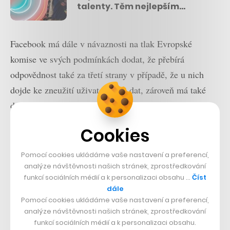
talenty. Těm nejlepším
pomůže odstartovat kariéru
Facebook má dále v návaznosti na tlak Evropské
komise ve svých podmínkách dodat, že přebírá
odpovědnost také za třetí strany v případě, že u nich
dojde ke zneužití uživatelských dat, zároveň má také
doplnit pravidla týkající se uchovávání již smazaného
obsahu, který by měl uchovávat jen ve zvláštních
Cookies
případech (například aby mohl vyhovět žádosti úřadů
nebo maximálně 90 dní v případě technických důvodů).
Pomocí cookies ukládáme vaše nastavení a preferencí,
analýze návštěvnosti našich stránek, zprostředkování
funkcí sociálních médií a k personalizaci obsahu …
Číst
dále
Pomocí cookies ukládáme vaše nastavení a preferencí,
analýze návštěvnosti našich stránek, zprostředkování
funkcí sociálních médií a k personalizaci obsahu.