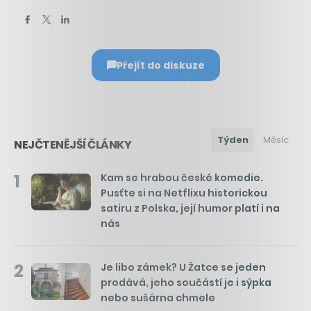
Přejít do diskuze
Týden
Měsíc
NEJČTENĚJŠÍ ČLÁNKY
1
Kam se hrabou české komedie.
Pusťte si na Netflixu historickou
satiru z Polska, její humor platí i na
nás
2
Je libo zámek? U Žatce se jeden
prodává, jeho součástí je i sýpka
nebo sušárna chmele