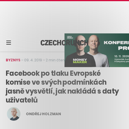
BYZNYS
–
09. 4. 2019
–
2 min čtení
Facebook po tlaku Evropské
komise ve svých podmínkách
jasně vysvětlí, jak nakládá s daty
uživatelů
ONDŘEJ HOLZMAN