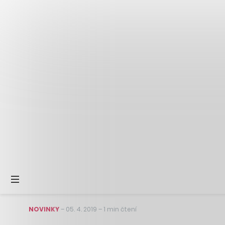
NOVINKY
–
05. 4. 2019
–
1 min čtení