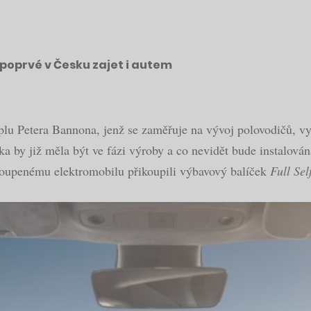
poprvé v Česku zajet i autem
u Petera Bannona, jenž se zaměřuje na vývoj polovodičů, vyv
nka by již měla být ve fázi výroby a co nevidět bude instalo
 zakoupenému elektromobilu přikoupili výbavový balíček
Full Sel