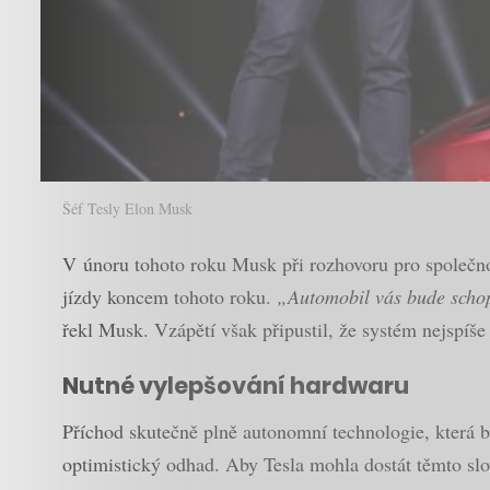
Šéf Tesly Elon Musk
V únoru tohoto roku Musk při rozhovoru pro společno
jízdy koncem tohoto roku.
„Automobil vás bude schop
řekl Musk. Vzápětí však připustil, že systém nejspíš
Nutné vylepšování hardwaru
Příchod skutečně plně autonomní technologie, která b
optimistický odhad. Aby Tesla mohla dostát těmto sl