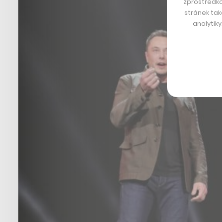
zprostředko
stránek tak
analytik