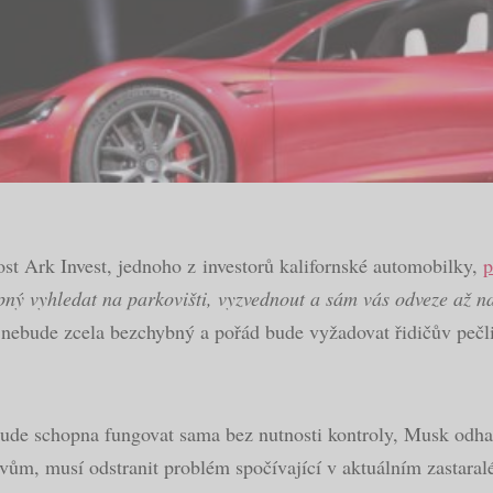
st Ark Invest, jednoho z investorů kalifornské automobilky,
p
ný vyhledat na parkovišti, vyzvednout a sám vás odveze až na
e nebude zcela bezchybný a pořád bude vyžadovat řidičův pečl
ude schopna fungovat sama bez nutnosti kontroly, Musk odhad
ovům, musí odstranit problém spočívající v aktuálním zastara