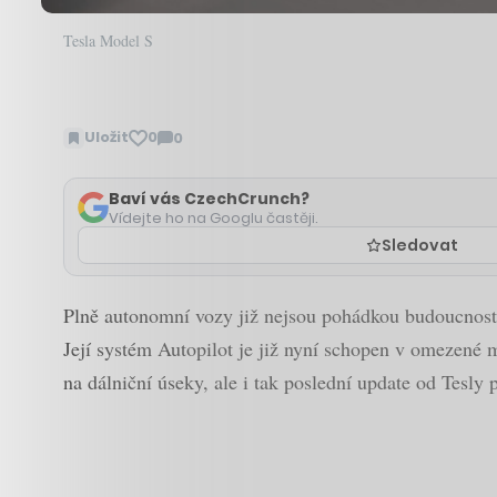
Tesla Model S
Uložit
0
0
Zobrazit
komentáře
Baví vás CzechCrunch?
Vídejte ho na Googlu častěji.
Sledovat
Plně autonomní vozy již nejsou pohádkou budoucnosti,
Její systém Autopilot je již nyní schopen v omezené m
na dálniční úseky, ale i tak poslední update od Tesly