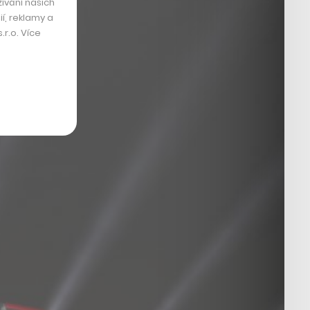
ívání našich
í, reklamy a
r.o. Více