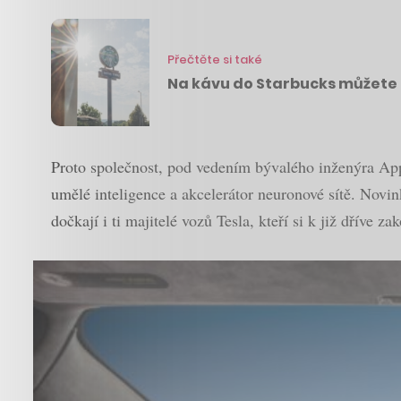
Přečtěte si také
Na kávu do Starbucks můžete 
Proto společnost, pod vedením bývalého inženýra Appl
umělé inteligence a akcelerátor neuronové sítě. Novi
dočkají i ti majitelé vozů Tesla, kteří si k již dříve