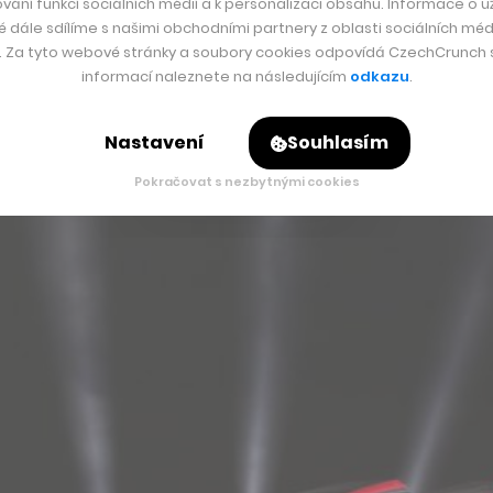
vání funkcí sociálních médií a k personalizaci obsahu. Informace o už
é dále sdílíme s našimi obchodními partnery z oblasti sociálních médi
y. Za tyto webové stránky a soubory cookies odpovídá CzechCrunch s.
informací naleznete na následujícím
odkazu
.
Nastavení
Souhlasím
Pokračovat s nezbytnými cookies