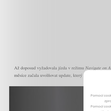
Až doposud vyžadovala jízda v režimu
Navigate on A
měsíce začala uvolňovat update, který řidiče této pov
Pomocí cook
zpro
Pomocí cook