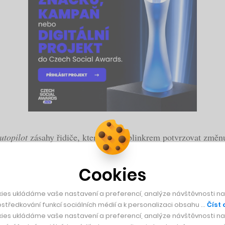
utopilot
zásahy řidiče, který musel blinkrem potvrzovat změnu
innosti zbavuje. Poprvé jsou tak její vozy schopny skutečně pl
Cookies
ies ukládáme vaše nastavení a preferencí, analýze návštěvnosti naš
středkování funkcí sociálních médií a k personalizaci obsahu …
Číst 
ies ukládáme vaše nastavení a preferencí, analýze návštěvnosti naš