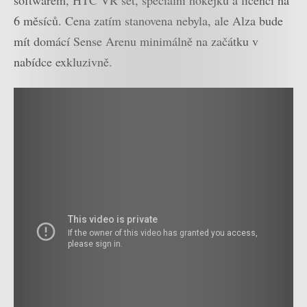
softwarem, HTC VR set, speciální hokejku a licenci na
6 měsíců. Cena zatím stanovena nebyla, ale Alza bude
mít domácí Sense Arenu minimálně na začátku v
nabídce exkluzivně.