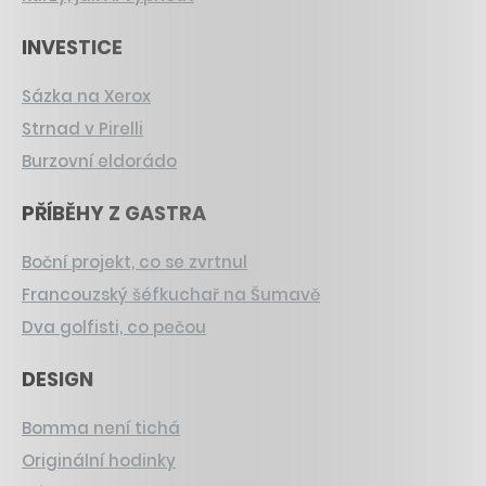
INVESTICE
Sázka na Xerox
Strnad v Pirelli
Burzovní eldorádo
PŘÍBĚHY Z GASTRA
Boční projekt, co se zvrtnul
Francouzský šéfkuchař na Šumavě
Dva golfisti, co pečou
DESIGN
Bomma není tichá
Originální hodinky