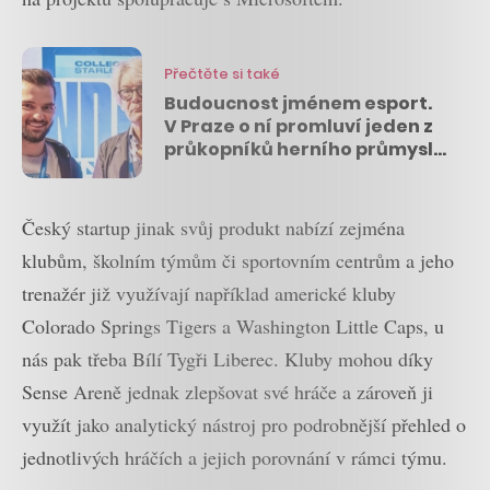
Přečtěte si také
Budoucnost jménem esport.
V Praze o ní promluví jeden z
průkopníků herního průmyslu
a bývalý viceprezident Atari
Wim Stocks
Český startup jinak svůj produkt nabízí zejména
klubům, školním týmům či sportovním centrům a jeho
trenažér již využívají například americké kluby
Colorado Springs Tigers a Washington Little Caps, u
nás pak třeba Bílí Tygři Liberec. Kluby mohou díky
Sense Areně jednak zlepšovat své hráče a zároveň ji
využít jako analytický nástroj pro podrobnější přehled o
jednotlivých hráčích a jejich porovnání v rámci týmu.