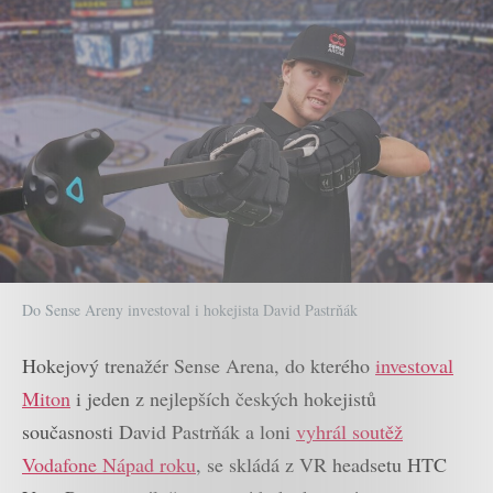
Do Sense Areny investoval i hokejista David Pastrňák
Hokejový trenažér Sense Arena, do kterého
investoval
Miton
i jeden z nejlepších českých hokejistů
současnosti David Pastrňák a loni
vyhrál soutěž
Vodafone Nápad roku
, se skládá z VR headsetu HTC