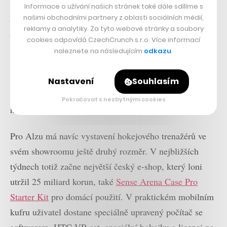
zapotil. Ta technologie a reálnost prostředí jsou úžasné.
Informace o užívání našich stránek také dále sdílíme s
A to je zatím jen polovina toho, kam až je možné Sense
našimi obchodními partnery z oblasti sociálních médií,
reklamy a analytiky. Za tyto webové stránky a soubory
Arénu dále rozvinout,“
uvedl loni v říjnu dvojnásobný
cookies odpovídá CzechCrunch s.r.o. Více informací
vítěz Zlaté hokejky a jedna z největších hvězd NHL
naleznete na následujícím
odkazu
.
hrající za klub Boston Bruins David Pastrňák, který do
Sense Areny výměnou za minoritní podíl investoval
Nastavení
Souhlasím
spolu s Alešem Volkem, majitelem jedné z
Pokračovat s nezbytnými cookies
nejvýznamnějších českých hokejových agentur.
Pro Alzu má navíc vystavení hokejového trenažérů ve
svém showroomu ještě druhý rozměr. V nejbližších
týdnech totiž začne největší český e-shop, který loni
utržil 25 miliard korun, také
Sense Arena Case Pro
Starter Kit
pro domácí použití. V praktickém mobilním
kufru uživatel dostane speciálně upravený počítač se