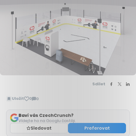
Sdílet
Uložit
0
0
Zobrazit
komentáře
Baví vás CzechCrunch?
Vídejte ho na Googlu častěji.
Sledovat
Preferovat