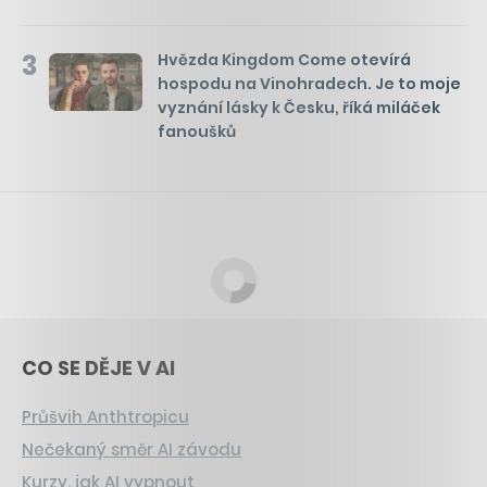
3
Hvězda Kingdom Come otevírá
hospodu na Vinohradech. Je to moje
vyznání lásky k Česku, říká miláček
fanoušků
CO SE DĚJE V AI
Průšvih Anthtropicu
Nečekaný směr AI závodu
Kurzy, jak AI vypnout