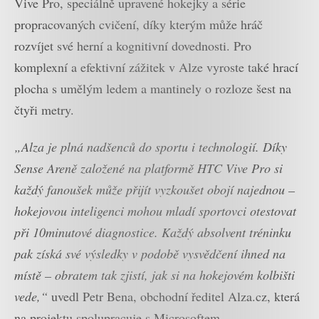
Vive Pro, speciálně upravené hokejky a série
propracovaných cvičení, díky kterým může hráč
rozvíjet své herní a kognitivní dovednosti. Pro
komplexní a efektivní zážitek v Alze vyroste také hrací
plocha s umělým ledem a mantinely o rozloze šest na
čtyři metry.
„Alza je plná nadšenců do sportu i technologií. Díky
Sense Areně založené na platformě HTC Vive Pro si
každý fanoušek může přijít vyzkoušet obojí najednou –
hokejovou inteligenci mohou mladí sportovci otestovat
při 10minutové diagnostice. Každý absolvent tréninku
pak získá své výsledky v podobě vysvědčení ihned na
místě – obratem tak zjistí, jak si na hokejovém kolbišti
vede,“
uvedl Petr Bena, obchodní ředitel Alza.cz, která
na projektu spolupracuje s Microsoftem.