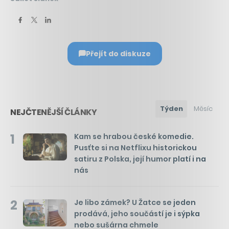
Přejít do diskuze
Týden
Měsíc
NEJČTENĚJŠÍ ČLÁNKY
1
Kam se hrabou české komedie.
Pusťte si na Netflixu historickou
satiru z Polska, její humor platí i na
nás
2
Je libo zámek? U Žatce se jeden
prodává, jeho součástí je i sýpka
nebo sušárna chmele