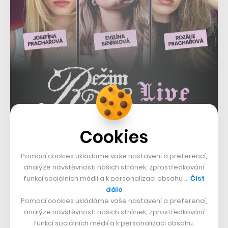
Cookies
Pomocí cookies ukládáme vaše nastavení a preferencí,
analýze návštěvnosti našich stránek, zprostředkování
funkcí sociálních médií a k personalizaci obsahu …
Číst
„Chtěl jsem podpořit český vynález a svým jménem mu
dále
pomoci získat důvěru u hráčů i týmů. Je to supr
Pomocí cookies ukládáme vaše nastavení a preferencí,
analýze návštěvnosti našich stránek, zprostředkování
tréninková pomůcka a sám jsem se při používání pěkně
funkcí sociálních médií a k personalizaci obsahu.