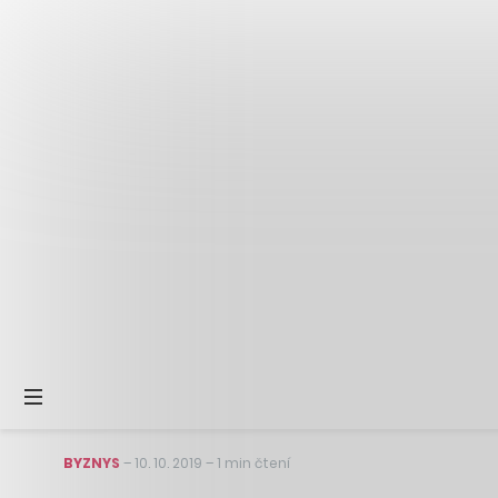
BYZNYS
–
10. 10. 2019
–
1 min čtení