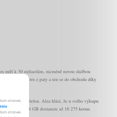
letos míří k 30 miliardám, nicméně novou službou
omůže vytrhnout trn z paty a ten se do obchodu díky
u koupit nový telefon. Alza hlásí, že u svého výkupu
ich stránek,
dále
X s kapacitou 64 GB dostanete až 16 275 korun.
ich stránek,