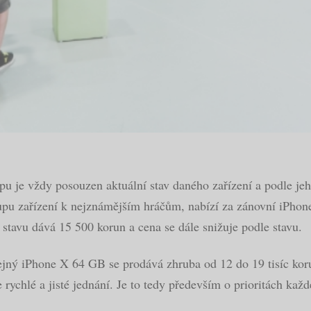
upu je vždy posouzen aktuální stav daného zařízení a podle je
kupu zařízení k nejznámějším hráčům, nabízí za zánovní iPho
 stavu dává 15 500 korun a cena se dále snižuje podle stavu.
ejný iPhone X 64 GB se prodává zhruba od 12 do 19 tisíc koru
rychlé a jisté jednání. Je to tedy především o prioritách každ