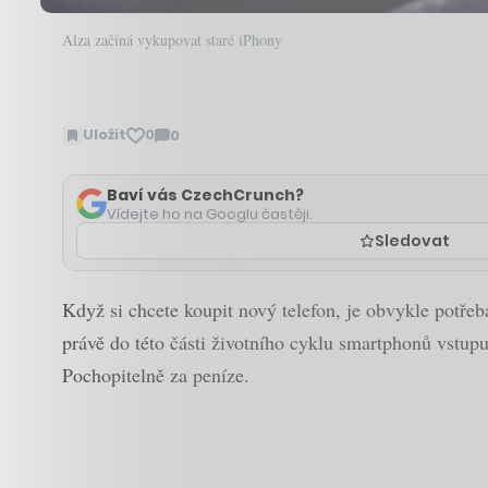
Alza začíná vykupovat staré iPhony
Uložit
0
0
Zobrazit
komentáře
Baví vás CzechCrunch?
Vídejte ho na Googlu častěji.
Sledovat
Když si chcete koupit nový telefon, je obvykle potřeba
právě do této části životního cyklu smartphonů vstup
Pochopitelně za peníze.