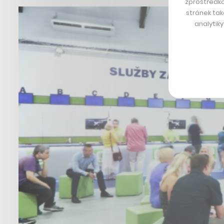
zprostředko
stránek tak
analytik