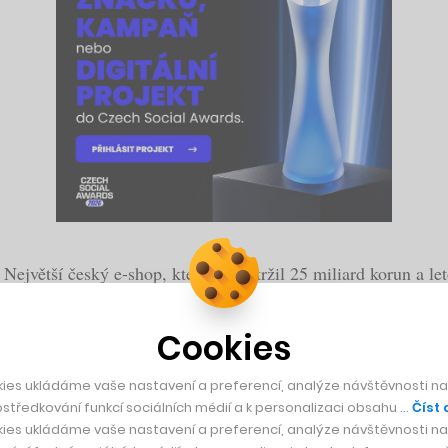
Největší český e-shop, který loni utržil 25 miliard korun a 
 Zákazníkovi, který se potřebuje zbavit starého přístroje, p
Cookies
ze fungovat tak, že si za získané peníze musí zákazník rovno
ies ukládáme vaše nastavení a preferencí, analýze návštěvnosti naš
středkování funkcí sociálních médií a k personalizaci obsahu …
Číst 
ož by mělo znamenat, že například za dva roky starý iPhone 
ies ukládáme vaše nastavení a preferencí, analýze návštěvnosti naš