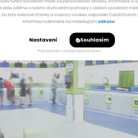
vání funkcí sociálních médií a k personalizaci obsahu. Informace o už
é dále sdílíme s našimi obchodními partnery z oblasti sociálních médi
y. Za tyto webové stránky a soubory cookies odpovídá CzechCrunch s.
informací naleznete na následujícím
odkazu
.
Nastavení
Souhlasím
Pokračovat s nezbytnými cookies