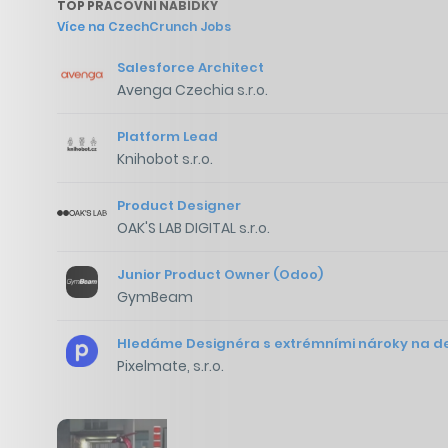
TOP PRACOVNÍ NABÍDKY
Více na CzechCrunch Jobs
Salesforce Architect
Avenga Czechia s.r.o.
Platform Lead
Knihobot s.r.o.
Product Designer
OAK'S LAB DIGITAL s.r.o.
Junior Product Owner (Odoo)
GymBeam
Hledáme Designéra s extrémními nároky na det
Pixelmate, s.r.o.