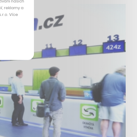
ívání našich
í, reklamy a
r.o. Více