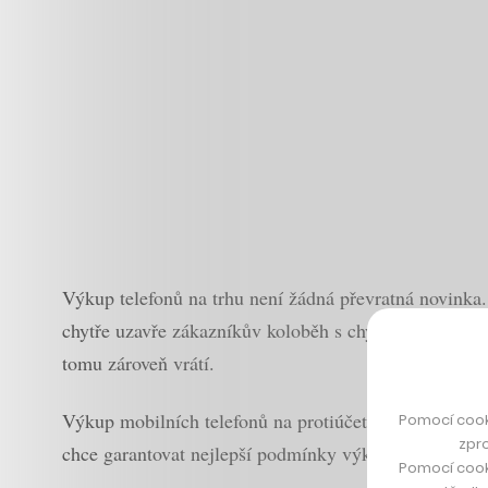
Výkup telefonů na trhu není žádná převratná novinka. 
chytře uzavře zákazníkův koloběh s chytrým telefonem.
tomu zároveň vrátí.
Výkup mobilních telefonů na protiúčet totiž bude v Al
Pomocí cook
zpro
chce garantovat nejlepší podmínky výkupu na trhu, c
Pomocí cook