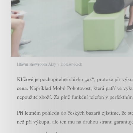
Hlavní showroom Alzy v Holešovicích
Klíčové je pochopitelně slůvko „až“, protože při výk
cena. Například Mobil Pohotovost, která patří ve vý
nepoužité zboží. Za plně funkční telefon v perfektním
Při letmém pohledu do českých bazarů zjistíme, že st
než při výkupu, ale ten mu na druhou stranu garantuje 