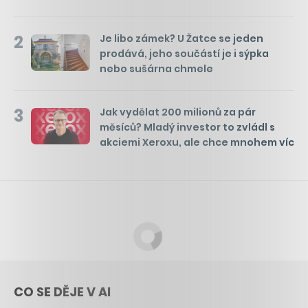
2
Je libo zámek? U Žatce se jeden
prodává, jeho součástí je i sýpka
nebo sušárna chmele
3
Jak vydělat 200 milionů za pár
měsíců? Mladý investor to zvládl s
akciemi Xeroxu, ale chce mnohem víc
CO SE DĚJE V AI