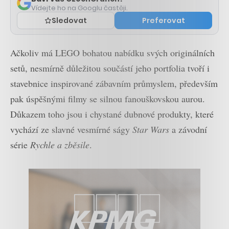
Vídejte ho na Googlu častěji.
Sledovat
Preferovat
Ačkoliv má LEGO bohatou nabídku svých originálních
setů, nesmírně důležitou součástí jeho portfolia tvoří i
stavebnice inspirované zábavním průmyslem, především
pak úspěšnými filmy se silnou fanouškovskou aurou.
Důkazem toho jsou i chystané dubnové produkty, které
vychází ze slavné vesmírné ságy
Star Wars
a závodní
série
Rychle a zběsile
.