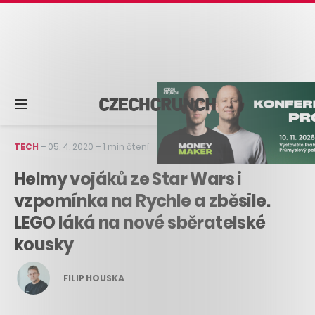
TECH
–
05. 4. 2020
–
1 min čtení
Helmy vojáků ze Star Wars i
vzpomínka na Rychle a zběsile.
LEGO láká na nové sběratelské
kousky
FILIP HOUSKA