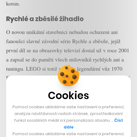
korun.
Rychlé a zběsilé žihadlo
O novou unikátní stavebnici nebudou ochuzeni ani
fanoušci slavné závodní série Rychle a zběsile, jejíž
první díl se na obrazovky televizí dostal už v roce 2001
a zapsal se do paměti všech milovníků rychlých aut a
tuningu. LEGO si totiž vybralo legendární vůz 1970
Dodge Charger R/T, který řídil Dominic Torreto, hlavní
postava série ztvárněná Vinem Dieselem.
Cookies
Pomocí cookies ukládáme vaše nastavení a preferencí,
Přečtěte si také
analýze návštěvnosti našich stránek, zprostředkování
Millennium Falcon v české síni
funkcí sociálních médií a k personalizaci obsahu …
Číst
rekordů. Šestnáctiletý Radek
dále
Popík postavil ze 70 tisíc dílků
Pomocí cookies ukládáme vaše nastavení a preferencí,
LEGO kultovní loď ze Star