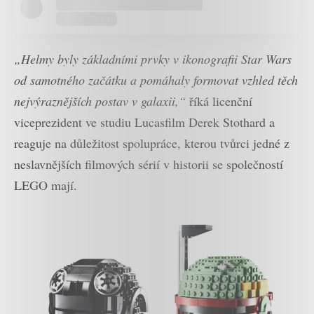
„Helmy byly základními prvky v ikonografii Star Wars
od samotného začátku a pomáhaly formovat vzhled těch
nejvýraznějších postav v galaxii,“
říká licenční
viceprezident ve studiu Lucasfilm Derek Stothard a
reaguje na důležitost spolupráce, kterou tvůrci jedné z
neslavnějších filmových sérií v historii se společností
LEGO mají.