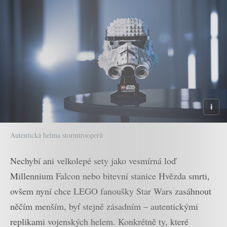
Autentická helma stormtrooperů
Nechybí ani velkolepé sety jako vesmírná loď
Millennium Falcon nebo bitevní stanice Hvězda smrti,
ovšem nyní chce LEGO fanoušky Star Wars zasáhnout
něčím menším, byť stejně zásadním – autentickými
replikami vojenských helem. Konkrétně ty, které