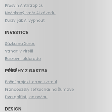
Průšvih Anthtropicu
Nečekaný směr AI závodu
Kurzy, jak AI vypnout
INVESTICE
Sázka na Xerox
Strnad v Pirelli
Burzovní eldorádo
PŘÍBĚHY Z GASTRA
Boční projekt, co se zvrtnul
Francouzský šéfkuchař na Šumavě
Dva golfisti, co pečou
DESIGN