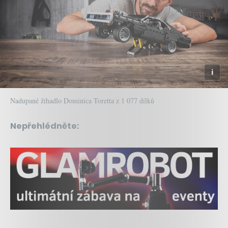
Nadupané žihadlo Dominica Toretta z 1 077 dílků
Nepřehlédněte: