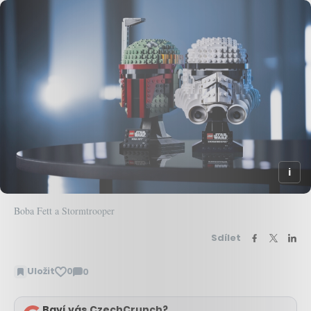
Boba Fett a Stormtrooper
Sdílet
Uložit
0
0
Zobrazit
komentáře
Baví vás CzechCrunch?