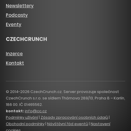
Newslettery
Podcasty
Eventy
CZECHCRUNCH
Inzerce
Kontakt
© 2014-2026 CzechCrunch.cz. Server provozuje společnost
CzechCrunch s.r.o. se sídlem Thámova 289/13, Praha 8 – Karlín,
186 00. IČ 01465562.
kontakt:
info@cc.cz
Podmínky užívání
|
Zásady zpracování osobních údajů
|
Obchodní podmínky
|
Návštěvní řád eventů
|
Nastavení
cookies