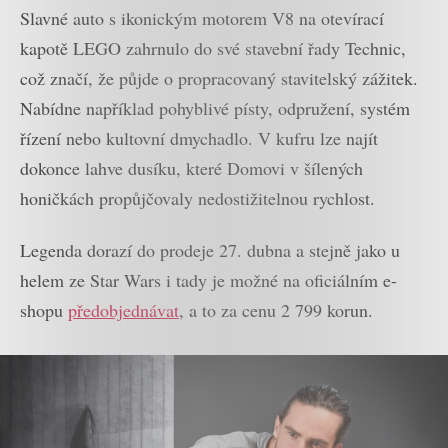
Slavné auto s ikonickým motorem V8 na otevírací
kapotě LEGO zahrnulo do své stavební řady Technic,
což značí, že půjde o propracovaný stavitelský zážitek.
Nabídne například pohyblivé písty, odpružení, systém
řízení nebo kultovní dmychadlo. V kufru lze najít
dokonce lahve dusíku, které Domovi v šílených
honičkách propůjčovaly nedostižitelnou rychlost.
Legenda dorazí do prodeje 27. dubna a stejně jako u
helem ze Star Wars i tady je možné na oficiálním e-
shopu
předobjednávat
, a to za cenu 2 799 korun.