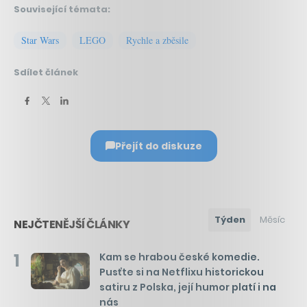
Související témata:
Star Wars
LEGO
Rychle a zběsile
Sdílet článek
Přejít do diskuze
Týden
Měsíc
NEJČTENĚJŠÍ ČLÁNKY
1
Kam se hrabou české komedie.
Pusťte si na Netflixu historickou
satiru z Polska, její humor platí i na
nás