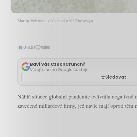
Martin Vohánka, zakladatel a šéf Eurowagu
Uložit
0
0
Zobrazit
komentáře
Baví vás CzechCrunch?
Vídejte ho na Googlu častěji.
Sledovat
Náhlá situace globální pandemie ovlivnila negativně n
zavedené miliardové firmy, jež navíc mají oproti těm