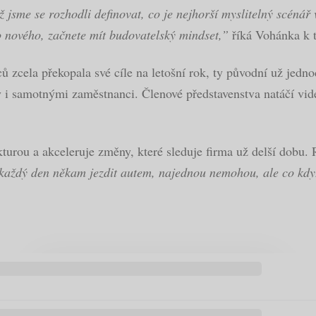
jsme se rozhodli definovat, co je nejhorší myslitelný scénář 
co nového, začnete mít budovatelský mindset,”
říká Vohánka k t
zcela překopala své cíle na letošní rok, ty původní už jednod
 i samotnými zaměstnanci. Členové představenstva natáčí vide
urou a akceleruje změny, které sleduje firma už delší dobu. 
í každý den někam jezdit autem, najednou nemohou, ale co kdy