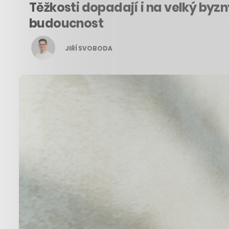
Těžkosti dopadají i na velký byz
budoucnost
JIŘÍ SVOBODA