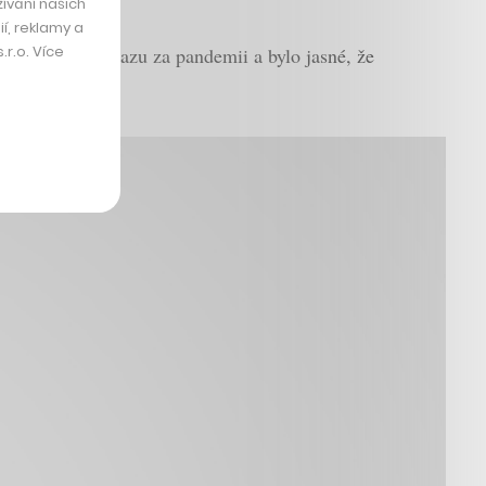
ívání našich
í, reklamy a
r.o. Více
 prohlásila nákazu za pandemii a bylo jasné, že
adní změnou.