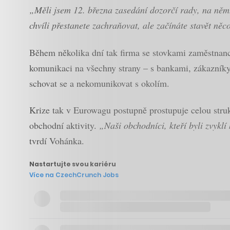
„Měli jsem 12. března zasedání dozorčí rady, na němž 
chvíli přestanete zachraňovat, ale začínáte stavět ně
Během několika dní tak firma se stovkami zaměstnanců 
komunikaci na všechny strany – s bankami, zákazníky
schovat se a nekomunikovat s okolím.
Krize tak v Eurowagu postupně prostupuje celou strukt
obchodní aktivity.
„Naši obchodníci, kteří byli zvykl
tvrdí Vohánka.
Nastartujte svou kariéru
Více na CzechCrunch Jobs