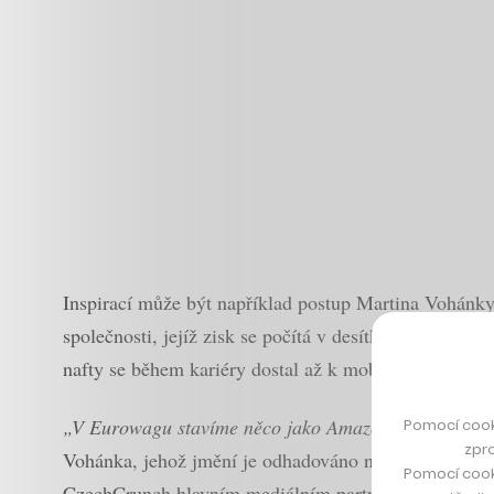
Inspirací může být například postup Martina Vohánky
společnosti, jejíž zisk se počítá v desítkách milionů 
nafty se během kariéry dostal až k mobilním a plateb
„
V Eurowagu stavíme něco jako Amazon pro mobilitu, 
Pomocí cook
zpro
Vohánka, jehož jmění je odhadováno na více než 5 mil
Pomocí cook
CzechCrunch hlavním mediálním partnerem.