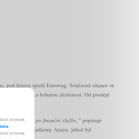
ns, pod kterou spadá Eurowag. Současná situace ve
 má ostatně Vohánka bohatou zkušenost. Od prodeje
aliva, pneu až po finanční služby,“
popisuje
ich stránek,
dále
d vzdělávací platformy Atairu, jehož byl
ich stránek,