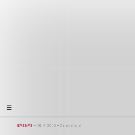
BYZNYS
–
09. 4. 2020
–
2 min čtení