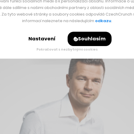
vání funkcí sociálních médií a k personalizaci obsahu. Informace o už
é dále sdílíme s našimi obchodními partnery z oblasti sociálních médi
y. Za tyto webové stránky a soubory cookies odpovídá CzechCrunch s.
zhruba v polovině března, kdy Světová zdravotnická organizace
informací naleznete na následujícím
odkazu
.
který funguje v šestnácti evropských zemích, byla zpráva zás
Nastavení
Souhlasím
Pokračovat s nezbytnými cookies