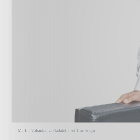
Martin Vohánka, zakladatel a šéf Eurowagu