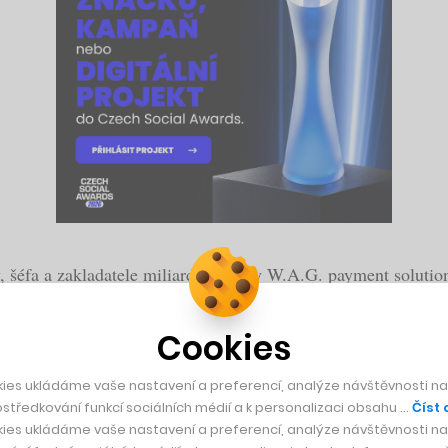
, šéfa a zakladatele miliardové firmy W.A.G. payment solutio
eur ročně, představuje příležitost k velké disrupci, se kterou
ním řešením.
Cookies
kde na jednom místě najdete vše pro dopravce – od nákupu p
ies ukládáme vaše nastavení a preferencí, analýze návštěvnosti naš
středkování funkcí sociálních médií a k personalizaci obsahu …
Číst 
iard korun, na webináři ze série
Leadership na cestě z krize
o
ies ukládáme vaše nastavení a preferencí, analýze návštěvnosti naš