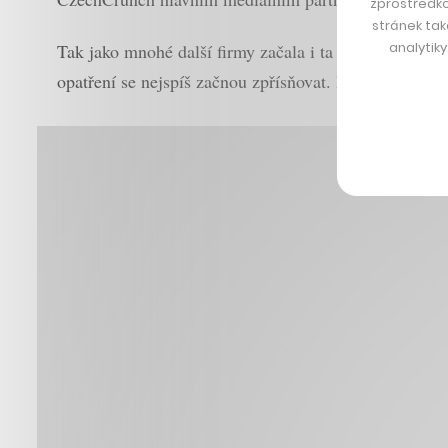
zprostředko
stránek tak
analytik
Tak jako mnohé další firmy začala i ta jeho reagovat 
opatření se nejspíš začnou zpřísňovat. Pro Eurowag, 