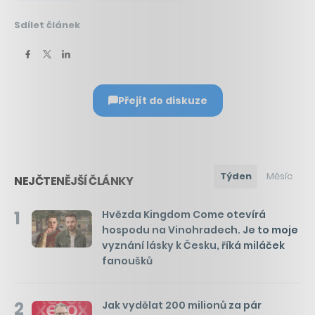
Sdílet článek
Přejít do diskuze
Týden
Měsíc
NEJČTENĚJŠÍ ČLÁNKY
1
Hvězda Kingdom Come otevírá
hospodu na Vinohradech. Je to moje
vyznání lásky k Česku, říká miláček
fanoušků
2
Jak vydělat 200 milionů za pár