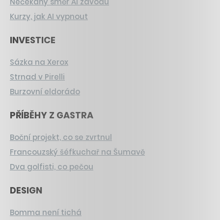
Nečekaný směr AI závodu
Kurzy, jak AI vypnout
INVESTICE
Sázka na Xerox
Strnad v Pirelli
Burzovní eldorádo
PŘÍBĚHY Z GASTRA
Boční projekt, co se zvrtnul
Francouzský šéfkuchař na Šumavě
Dva golfisti, co pečou
DESIGN
Bomma není tichá