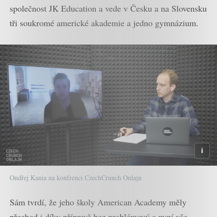
společnost JK Education a vede v Česku a na Slovensku
tři soukromé americké akademie a jedno gymnázium.
Ondřej Kania na konfrenci CzechCrunch Onlajn
Sám tvrdí, že jeho školy American Academy měly
přechod i díky přípravě bez problémový a nyní vše