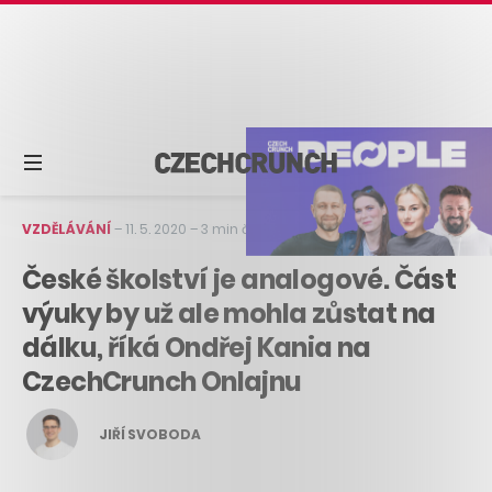
VZDĚLÁVÁNÍ
–
11. 5. 2020
–
3 min čtení
České školství je analogové. Část
výuky by už ale mohla zůstat na
dálku, říká Ondřej Kania na
CzechCrunch Onlajnu
JIŘÍ SVOBODA