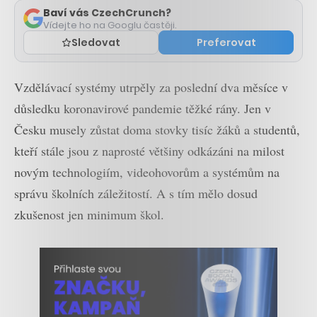
Baví vás CzechCrunch?
Vídejte ho na Googlu častěji.
Sledovat
Preferovat
Vzdělávací systémy utrpěly za poslední dva měsíce v
důsledku koronavirové pandemie těžké rány. Jen v
Česku musely zůstat doma stovky tisíc žáků a studentů,
kteří stále jsou z naprosté většiny odkázáni na milost
novým technologiím, videohovorům a systémům na
správu školních záležitostí. A s tím mělo dosud
zkušenost jen minimum škol.