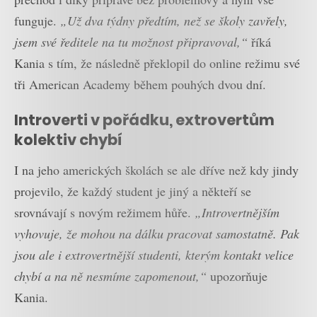
funguje.
„Už dva týdny předtím, než se školy zavřely,
jsem své ředitele na tu možnost připravoval,“
říká
Kania s tím, že následně překlopil do online režimu své
tři American Academy během pouhých dvou dní.
Introverti v pořádku, extrovertům
kolektiv chybí
I na jeho amerických školách se ale dříve než kdy jindy
projevilo, že každý student je jiný a někteří se
srovnávají s novým režimem hůře.
„Introvertnějším
vyhovuje, že mohou na dálku pracovat samostatně. Pak
jsou ale i extrovertnější studenti, kterým kontakt velice
chybí a na ně nesmíme zapomenout,“
upozorňuje
Kania.