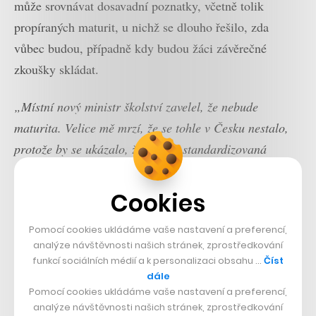
může srovnávat dosavadní poznatky, včetně tolik
propíraných maturit, u nichž se dlouho řešilo, zda
vůbec budou, případně kdy budou žáci závěrečné
zkoušky skládat.
„Místní nový ministr školství zavelel, že nebude
maturita. Velice mě mrzí, že se tohle v Česku nestalo,
protože by se ukázalo, že státem standardizovaná
zkouška postavená na memorizaci je vlastně úplně k
ničemu. A nemusíme za to utrácet ty stovky milionů
Cookies
korun,“
říká.
Pomocí cookies ukládáme vaše nastavení a preferencí,
analýze návštěvnosti našich stránek, zprostředkování
Kania prý očekával, že i české ministerstvo školství
funkcí sociálních médií a k personalizaci obsahu …
Číst
ukáže školám cestu, ale tvrdí, že ministr Plaga se
dále
zaměřoval hlavně na státní zkoušky a maturity a kromě
Pomocí cookies ukládáme vaše nastavení a preferencí,
analýze návštěvnosti našich stránek, zprostředkování
několika tiskových konferencí a rozhovorů neřekl nic.