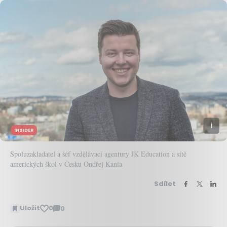
INSIDER
Spoluzakladatel a šéf vzdělávací agentury JK Education a sítě
amerických škol v Česku Ondřej Kania
Sdílet
Uložit
0
0
Zobrazit
komentáře