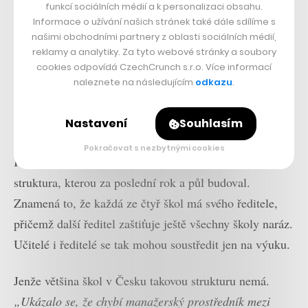
funkcí sociálních médií a k personalizaci obsahu.
Český stát tak podle něho zůstal jen u vizí.
Informace o užívání našich stránek také dále sdílíme s
našimi obchodními partnery z oblasti sociálních médií,
reklamy a analytiky. Za tyto webové stránky a soubory
Přečtěte si také
cookies odpovídá CzechCrunch s.r.o. Více informací
Knižní trh se změní, všichni
naleznete na následujícím
odkazu
.
nepřežijí. Fyzická kniha bude
pořád hrát prim, říká šéf
Nastavení
Souhlasím
Albatrosu na CzechCrunch
Onlajnu
Pokračovat s nezbytnými cookies
Kaniovi v jeho organizaci pomohla i silná podpůrná
struktura, kterou za poslední rok a půl budoval.
Znamená to, že každá ze čtyř škol má svého ředitele,
přičemž další ředitel zaštiťuje ještě všechny školy naráz.
Učitelé i ředitelé se tak mohou soustředit jen na výuku.
Jenže většina škol v Česku takovou strukturu nemá.
„Ukázalo se, že chybí manažerský prostředník mezi