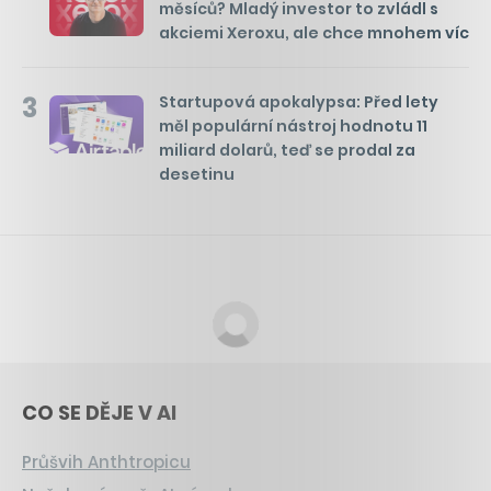
měsíců? Mladý investor to zvládl s
akciemi Xeroxu, ale chce mnohem víc
3
Startupová apokalypsa: Před lety
měl populární nástroj hodnotu 11
miliard dolarů, teď se prodal za
desetinu
CO SE DĚJE V AI
Průšvih Anthtropicu