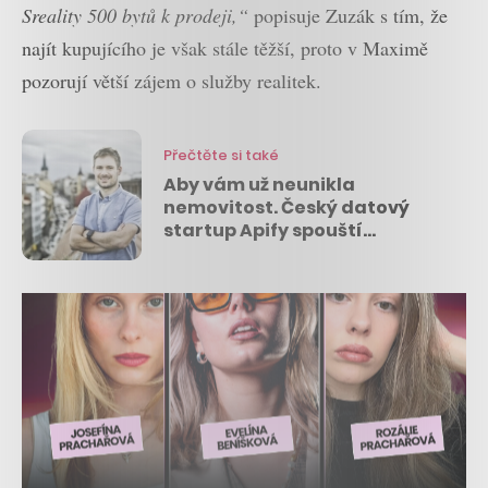
Sreality 500 bytů k prodeji,“
popisuje Zuzák s tím, že
najít kupujícího je však stále těžší, proto v Maximě
pozorují větší zájem o služby realitek.
Přečtěte si také
Aby vám už neunikla
nemovitost. Český datový
startup Apify spouští
Realitního psa a spočítá i
návratnost investice