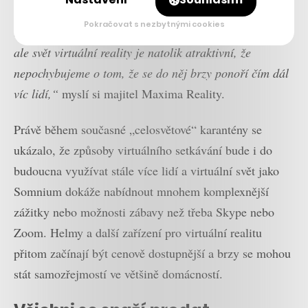
dělat totéž ve virtuální realitě. Jde samozřejmě o
Pokračovat s nezbytnými cookies
revoluci v tom, jak trávíme volný čas a jak podnikáme,
ale svět virtuální reality je natolik atraktivní, že
nepochybujeme o tom, že se do něj brzy ponoří čím dál
víc lidí,“
myslí si majitel Maxima Reality.
Právě během současné „celosvětové“ karantény se
ukázalo, že způsoby virtuálního setkávání bude i do
budoucna využívat stále více lidí a virtuální svět jako
Somnium dokáže nabídnout mnohem komplexnější
zážitky nebo možnosti zábavy než třeba Skype nebo
Zoom. Helmy a další zařízení pro virtuální realitu
přitom začínají být cenově dostupnější a brzy se mohou
stát samozřejmostí ve většině domácností.