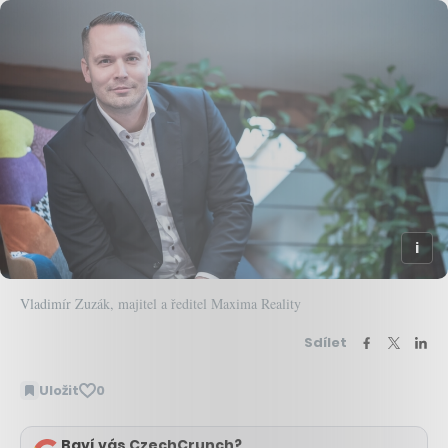
Vladimír Zuzák, majitel a ředitel Maxima Reality
Sdílet
Uložit
0
Baví vás CzechCrunch?