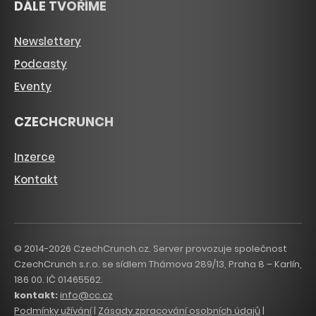
DÁLE TVOŘÍME
Newslettery
Podcasty
Eventy
CZECHCRUNCH
Inzerce
Kontakt
© 2014-2026 CzechCrunch.cz. Server provozuje společnost
CzechCrunch s.r.o. se sídlem Thámova 289/13, Praha 8 – Karlín,
186 00. IČ 01465562.
kontakt:
info@cc.cz
Podmínky užívání
|
Zásady zpracování osobních údajů
|