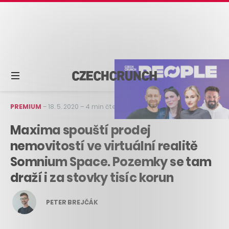
PREMIUM
–
18. 5. 2020
–
4 min čtení
Maxima spouští prodej
nemovitostí ve virtuální realitě
Somnium Space. Pozemky se tam
draží i za stovky tisíc korun
PETER BREJČÁK