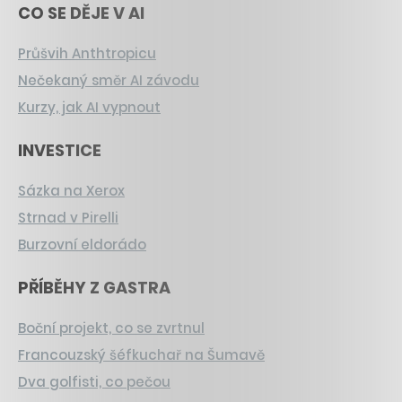
CO SE DĚJE V AI
Průšvih Anthtropicu
Nečekaný směr AI závodu
Kurzy, jak AI vypnout
INVESTICE
Sázka na Xerox
Strnad v Pirelli
Burzovní eldorádo
PŘÍBĚHY Z GASTRA
Boční projekt, co se zvrtnul
Francouzský šéfkuchař na Šumavě
Dva golfisti, co pečou