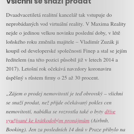
Všichni se snaží prodat
Dvaadvacetiletá realitní kancelář tak vstupuje do
neprobádaných vod virtuální reality. V Maxima Reality
nejde o jedinou velkou novinku poslední doby, v létě
loňského roku změnila majitele – Vladimír Zuzák ji
koupil od developerské společnosti Finep a stal se jejím
ředitelem (na této pozici působil již v letech 2014 a
2017). Letošní rok očekává navzdory koronaviru
úspěšný s růstem firmy o 25 až 30 procent.
„Zájem o prodej nemovitostí je teď obrovský – všichni
se snaží prodat, než přijde očekávaný pokles cen
nemovitostí, nabídka se rozrostla také o byty
dříve
využívané ke krátkodobým pronájmům
(Airbnb,
Booking). Jen za posledních 14 dnů v Praze přibylo na