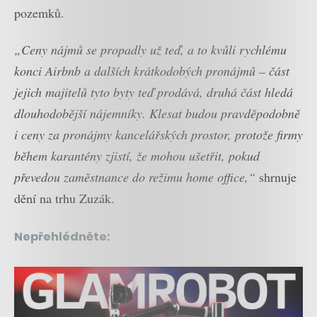
pozemků.
„Ceny nájmů se propadly už teď, a to kvůli rychlému
konci Airbnb a dalších krátkodobých pronájmů – část
jejich majitelů tyto byty teď prodává, druhá část hledá
dlouhodobější nájemníky. Klesat budou pravděpodobně
i ceny za pronájmy kancelářských prostor, protože firmy
během karantény zjistí, že mohou ušetřit, pokud
převedou zaměstnance do režimu home office,“
shrnuje
dění na trhu Zuzák.
Nepřehlédněte: