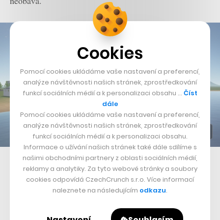
neobává.
Cookies
Pomocí cookies ukládáme vaše nastavení a preferencí,
analýze návštěvnosti našich stránek, zprostředkování
funkcí sociálních médií a k personalizaci obsahu …
Číst
dále
Pomocí cookies ukládáme vaše nastavení a preferencí,
analýze návštěvnosti našich stránek, zprostředkování
funkcí sociálních médií a k personalizaci obsahu.
Informace o užívání našich stránek také dále sdílíme s
našimi obchodními partnery z oblasti sociálních médií,
I takto mohou vypadat pozemky v Somnium Space
reklamy a analytiky. Za tyto webové stránky a soubory
cookies odpovídá CzechCrunch s.r.o. Více informací
„Podobně jako kdysi bylo nepředstavitelné
naleznete na následujícím
odkazu
.
komunikovat, nakupovat, bavit se, vzdělávat se nebo
rozjíždět byznys přes internet, nyní se otevírají možnosti
Nastavení
Souhlasím