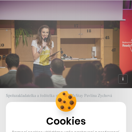
Spoluzakladatelka a ředitelka startupu MyStay Pavlína Zychová
„Když jsme začali spolupracovat s firmou MyStay,
Cookies
věděli jsme, že projekt má obrovský potenciál,“
říká
Zbyněk Laisek, partner společnosti NetSide Europe.