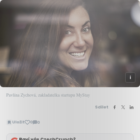
Pavlína Zychová, zakladatelka startupu MyStay
Sdílet
Uložit
0
0
Zobrazit
komentáře
Baví vás CzechCrunch?