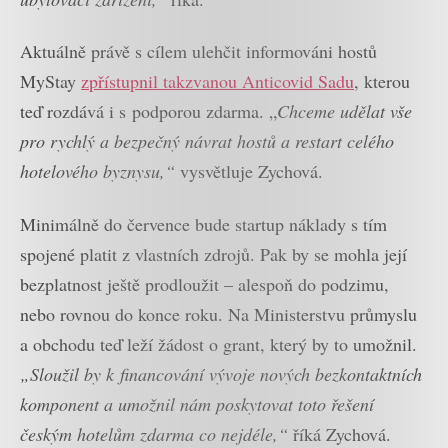
Aktuálně právě s cílem ulehčit informováni hostů
MyStay
zpřístupnil takzvanou Anticovid Sadu
, kterou
teď rozdává i s podporou zdarma. „
Chceme udělat vše
pro rychlý a bezpečný návrat hostů a restart celého
hotelového byznysu,“
vysvětluje Zychová.
Minimálně do července bude startup náklady s tím
spojené platit z vlastních zdrojů. Pak by se mohla její
bezplatnost ještě prodloužit – alespoň do podzimu,
nebo rovnou do konce roku. Na Ministerstvu průmyslu
a obchodu teď leží žádost o grant, který by to umožnil.
„Sloužil by k financování vývoje nových bezkontaktních
komponent a umožnil nám poskytovat toto řešení
českým hotelům zdarma co nejdéle,“
říká Zychová.