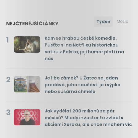
Týden
Měsíc
NEJČTENĚJŠÍ ČLÁNKY
1
Kam se hrabou české komedie.
Pusťte si na Netflixu historickou
satiru z Polska, její humor platí i na
nás
2
Je libo zámek? U Žatce se jeden
prodává, jeho součástí je i sýpka
nebo sušárna chmele
3
Jak vydělat 200 milionů za pár
měsíců? Mladý investor to zvládl s
akciemi Xeroxu, ale chce mnohem víc