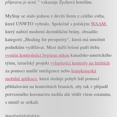
přípravu je nyní,“
vzkazuje Zychová hotelům.
MyStay se stalo jednou z devíti firem z celého světa,
které UNWTO vybralo. Společně s polským
WAAM
,
který nabízí moderní dezinfekční brány, obsadilo
kategorii „Healing for prosperity“, která má umožnit
podnikům vydělávat. Mezi další řešení patří třeba
systém kontrolující hygienu rukou
kanadsko-amerického
týmu, izraelský projekt
vylepšující kontroly na letištích
za pomoci umělé inteligence nebo
hongkongská
mobilní aplikace
, která sleduje pohyb lidí pomocí
přihlašování na kontrolních branách, aby tak v případě
potvrzeného koronaviru mohla dát vědět všem ostatním,
s nimiž se setkali.
Nepřehlédněte: