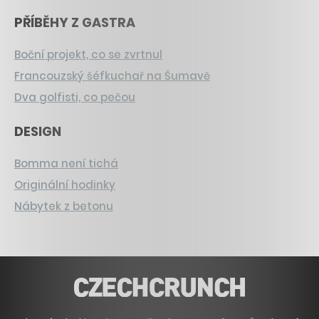
PŘÍBĚHY Z GASTRA
Boční projekt, co se zvrtnul
Francouzský šéfkuchař na Šumavě
Dva golfisti, co pečou
DESIGN
Bomma není tichá
Originální hodinky
Nábytek z betonu