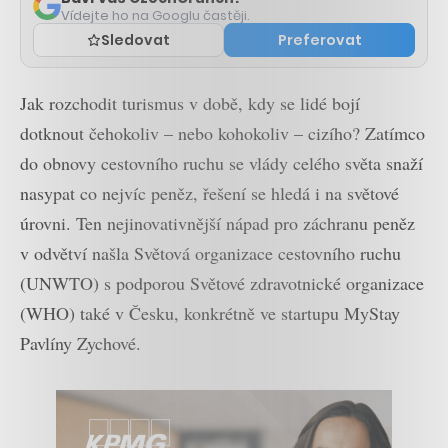
Vídejte ho na Googlu častěji.
Sledovat
Preferovat
Jak rozchodit turismus v době, kdy se lidé bojí
dotknout čehokoliv – nebo kohokoliv – cizího? Zatímco
do obnovy cestovního ruchu se vlády celého světa snaží
nasypat co nejvíc peněz, řešení se hledá i na světové
úrovni. Ten nejinovativnější nápad pro záchranu peněz
v odvětví našla Světová organizace cestovního ruchu
(UNWTO) s podporou Světové zdravotnické organizace
(WHO) také v Česku, konkrétně ve startupu MyStay
Pavlíny Zychové.