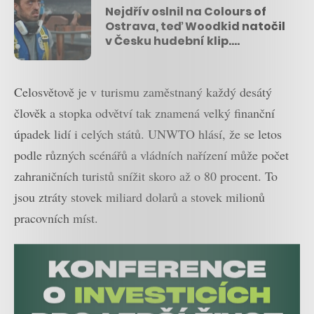
Nejdřív oslnil na Colours of
Ostrava, teď Woodkid natočil
v Česku hudební klip.
Podívejte se na temnou
atmosféru Mostu
Celosvětově je v turismu zaměstnaný každý desátý
člověk a stopka odvětví tak znamená velký finanční
úpadek lidí i celých států. UNWTO hlásí, že se letos
podle různých scénářů a vládních nařízení může počet
zahraničních turistů snížit skoro až o 80 procent. To
jsou ztráty stovek miliard dolarů a stovek milionů
pracovních míst.