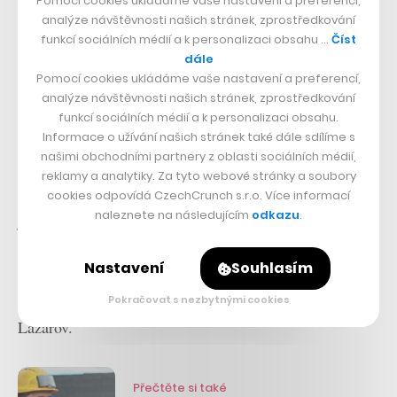
Pomocí cookies ukládáme vaše nastavení a preferencí,
Spolu za tři roky obsloužili přes milion uživatelů.
„Až
analýze návštěvnosti našich stránek, zprostředkování
nyní se ale ukazuje, jak velký tento projekt ve
funkcí sociálních médií a k personalizaci obsahu …
Číst
dále
skutečnosti může být,“
dodává.
Pomocí cookies ukládáme vaše nastavení a preferencí,
analýze návštěvnosti našich stránek, zprostředkování
Bezkontaktní sadu si vyzkoušelo přes 400 ubytovacích
funkcí sociálních médií a k personalizaci obsahu.
Informace o užívání našich stránek také dále sdílíme s
zařízení a víc než milion hostů po celém světě. Už
našimi obchodními partnery z oblasti sociálních médií,
zhruba rok před pandemií MyStay používala třeba
reklamy a analytiky. Za tyto webové stránky a soubory
česká Orea. „
Naši hosté inovace, které platforma
cookies odpovídá CzechCrunch s.r.o. Více informací
naleznete na následujícím
odkazu
.
přináší, vítají. Jsme si jistí, že především nyní se nám
investice do inovací vrátí. Jsme totiž na ‚bezkontaktní‘
Nastavení
Souhlasím
návrat hostů v postcovid době připraveni,“
myslí si
generální ředitel řetězce Orea Hotels & Resorts Gorjan
Pokračovat s nezbytnými cookies
Lazarov.
Přečtěte si také