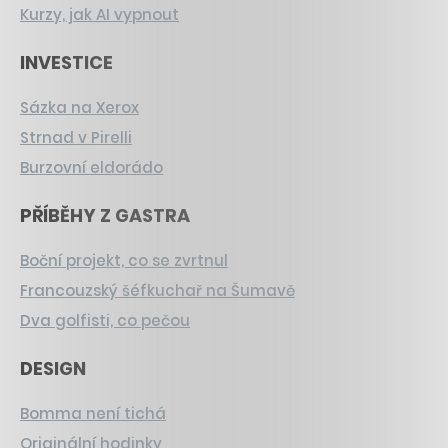
Kurzy, jak AI vypnout
INVESTICE
Sázka na Xerox
Strnad v Pirelli
Burzovní eldorádo
PŘÍBĚHY Z GASTRA
Boční projekt, co se zvrtnul
Francouzský šéfkuchař na Šumavě
Dva golfisti, co pečou
DESIGN
Bomma není tichá
Originální hodinky