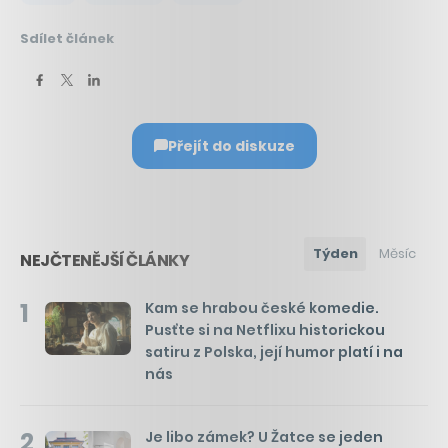
Sdílet článek
Přejít do diskuze
Týden
Měsíc
NEJČTENĚJŠÍ ČLÁNKY
1
Kam se hrabou české komedie.
Pusťte si na Netflixu historickou
satiru z Polska, její humor platí i na
nás
2
Je libo zámek? U Žatce se jeden