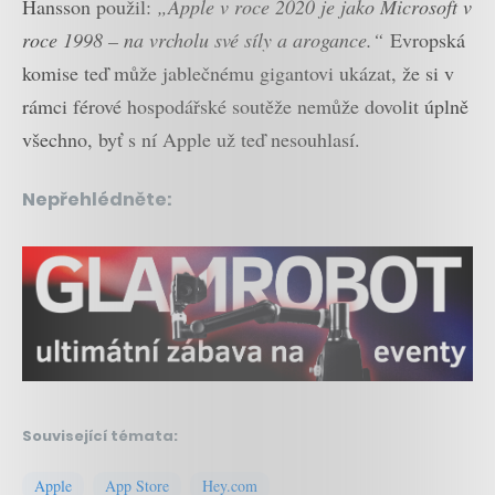
Hansson použil:
„Apple v roce 2020 je jako Microsoft v
roce 1998 – na vrcholu své síly a arogance.“
Evropská
komise teď může jablečnému gigantovi ukázat, že si v
rámci férové hospodářské soutěže nemůže dovolit úplně
všechno, byť s ní Apple už teď nesouhlasí.
Nepřehlédněte:
Související témata:
Apple
App Store
Hey.com