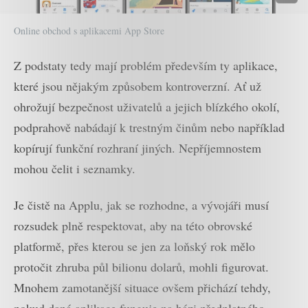
Online obchod s aplikacemi App Store
Z podstaty tedy mají problém především ty aplikace,
které jsou nějakým způsobem kontroverzní. Ať už
ohrožují bezpečnost uživatelů a jejich blízkého okolí,
podprahově nabádají k trestným činům nebo například
kopírují funkční rozhraní jiných. Nepříjemnostem
mohou čelit i seznamky.
Je čistě na Applu, jak se rozhodne, a vývojáři musí
rozsudek plně respektovat, aby na této obrovské
platformě, přes kterou se jen za loňský rok mělo
protočit zhruba půl bilionu dolarů, mohli figurovat.
Mnohem zamotanější situace ovšem přichází tehdy,
pokud daná aplikace funguje na bázi předplatného,