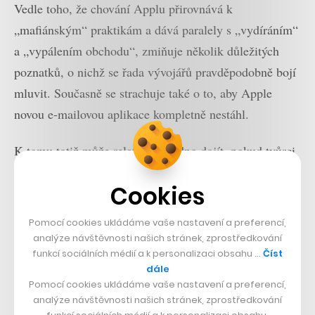
Vedle toho, že chování Applu přirovnává k
„mafiánským“ praktikám a dává paralely s „vydíráním“
a „vypálením obchodu“, zmiňuje několik důležitých
poznatků, o nichž se řada vývojářů pravděpodobně bojí
mluvit. Současně se strachuje také o to, aby Apple
novou e-mailovou aplikace kompletně nestáhl.
K tomu totiž může relativně snadno dojít, pokud tvůrci
nepřistoupí na podmínky Applu, v nichž se mimo jiné
Cookies
zmiňuje, že aplikace nemohou využívat svých vlastních
mechanismů k odemknutí obsahu a dalších funkcí.
Pomocí cookies ukládáme vaše nastavení a preferencí,
Nutno říct, že má v tomto Cookova firma naprostou
analýze návštěvnosti našich stránek, zprostředkování
funkcí sociálních médií a k personalizaci obsahu …
Číst
pravomoc a je tím, co definitivně rozhoduje.
dále
Pomocí cookies ukládáme vaše nastavení a preferencí,
Wow. I’m literally stunned. Apple just doubled
analýze návštěvnosti našich stránek, zprostředkování