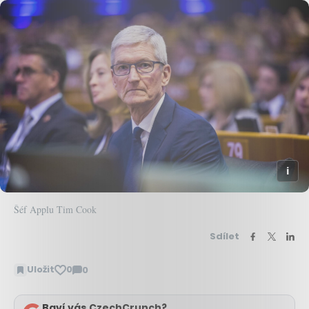
Šéf Applu Tim Cook
Sdílet
Uložit
0
0
Zobrazit
komentáře
Baví vás CzechCrunch?