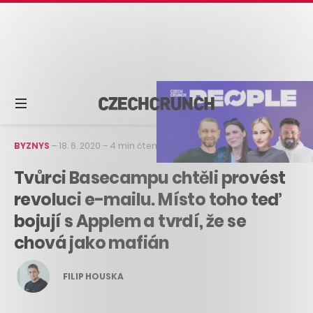
BYZNYS
–
18. 6. 2020
–
4 min čtení
Tvůrci Basecampu chtěli provést
revoluci e-mailu. Místo toho teď
bojují s Applem a tvrdí, že se
chová jako mafián
FILIP HOUSKA