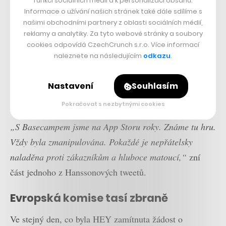
funkcí sociálních médií a k personalizaci obsahu.
down on their rejection of HEY’s ability to
Informace o užívání našich stránek také dále sdílíme s
provide bug fixes and new features, unless we
našimi obchodními partnery z oblasti sociálních médií,
reklamy a analytiky. Za tyto webové stránky a soubory
submit to their outrageous demand of 15-30% of
cookies odpovídá CzechCrunch s.r.o. Více informací
our revenue. Even worse: We’re told that unless
naleznete na následujícím
odkazu
.
we comply, they’ll REMOVE THE APP.
Nastavení
Souhlasím
— DHH (@dhh)
June 16, 2020
Pokračovat s nezbytnými cookies
„S Basecampem jsme na App Storu roky. Známe tu hru.
Vždy byla zmanipulována. Pokaždé je nepřátelsky
naladěna proti zákazníkům a hluboce matoucí,“
zní
část jednoho z Hanssonových tweetů.
Evropská komise tasí zbraně
Ve stejný den, co byla HEY zamítnuta žádost o