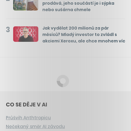
prodává, jeho součástí je i sýpka
nebo sušárna chmele
3
Jak vydělat 200 milionů za pár
měsíců? Mladý investor to zvládl s
akciemi Xeroxu, ale chce mnohem víc
CO SE DĚJE V AI
Průšvih Anthtropicu
Nečekaný směr AI závodu