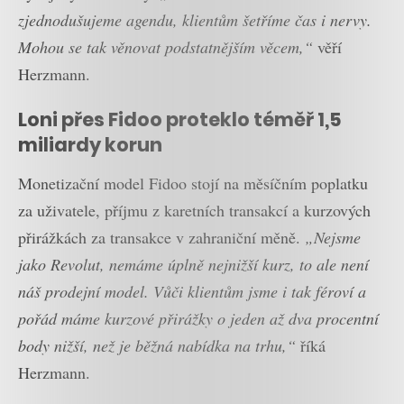
zjednodušujeme agendu, klientům šetříme čas i nervy.
Mohou se tak věnovat podstatnějším věcem,“
věří
Herzmann.
Loni přes Fidoo proteklo téměř 1,5
miliardy korun
Monetizační model Fidoo stojí na měsíčním poplatku
za uživatele, příjmu z karetních transakcí a kurzových
přirážkách za transakce v zahraniční měně.
„Nejsme
jako Revolut, nemáme úplně nejnižší kurz, to ale není
náš prodejní model. Vůči klientům jsme i tak féroví a
pořád máme kurzové přirážky o jeden až dva procentní
body nižší, než je běžná nabídka na trhu,“
říká
Herzmann.