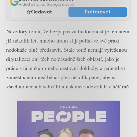
Vídejte ho na Googlu častěji.
Sledovat
Preferovat
Navzdory tomu, že bezpapírová budoucnost je tématem
již několik let, mnoho firem si ji pořád ve své praxi
nedokáže plně představit. Stále totiž nemají vyřešenou
digitalizaci ani těch nejzásadnějších oblastí, jako je
práce s účtenkami nebo cestovní doklady, a jednotliví
zaměstnanci musí běhat přes několik pater, aby si
všechno nechali schválit a nakonec odevzdali v účtárně.