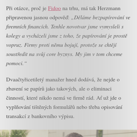
Při otázce, proč je
Fidoo
na trhu, má tak Herzmann
připravenou jasnou odpověď:
„Děláme bezpapírování ve
firemních financích. Tenhle novotvar jsme vymysleli s
kolegy a vycházeli jsme z toho, že papírování je prostě
vopruz. Firmy proti němu bojují, protože se chtějí
soustředit na svůj core byznys. My jim v tom chceme
pomoci.“
Dvaačtyřicetiletý manažer hned dodává, že nejde o
zbavení se papírů jako takových, ale o eliminaci
činností, které nikdo nemá ve firmě rád. Ať už jde o
vyplňování tištěných formulářů nebo třeba opisování
transakcí z bankovního výpisu.