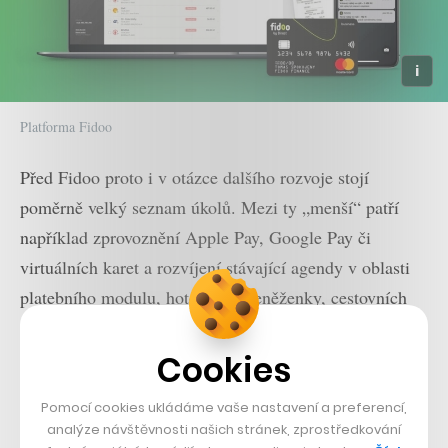
Platforma Fidoo
Před Fidoo proto i v otázce dalšího rozvoje stojí
poměrně velký seznam úkolů. Mezi ty „menší“ patří
například zprovoznění Apple Pay, Google Pay či
virtuálních karet a rozvíjení stávající agendy v oblasti
platebního modulu, hotovostní peněženky, cestovních
dokladů či napojení na účetní systémy.
Cookies
Mezi ty větší projekty pak patří vytěžování účtenek
pomocí systémů OCR, což zjednoduší práci samotným
Pomocí cookies ukládáme vaše nastavení a preferencí,
analýze návštěvnosti našich stránek, zprostředkování
účetním, představení Fidoo asistentky, ve kterém se