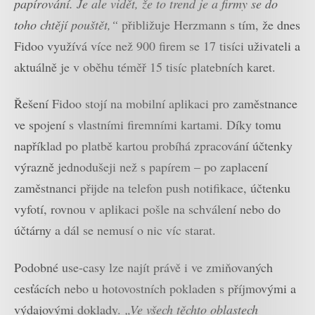
papírování. Je ale vidět, že to trend je a firmy se do
toho chtějí pouštět,“
přibližuje Herzmann s tím, že dnes
Fidoo využívá více než 900 firem se 17 tisíci uživateli a
aktuálně je v oběhu téměř 15 tisíc platebních karet.
Řešení Fidoo stojí na mobilní aplikaci pro zaměstnance
ve spojení s vlastními firemními kartami. Díky tomu
například po platbě kartou probíhá zpracování účtenky
výrazně jednodušeji než s papírem – po zaplacení
zaměstnanci přijde na telefon push notifikace, účtenku
vyfotí, rovnou v aplikaci pošle na schválení nebo do
účtárny a dál se nemusí o nic víc starat.
Podobné use-casy lze najít právě i ve zmiňovaných
cesťácích nebo u hotovostních pokladen s příjmovými a
výdajovými doklady.
„Ve všech těchto oblastech