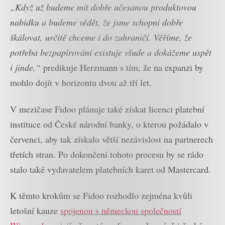
„Když už budeme mít dobře učesanou produktovou
nabídku a budeme vědět, že jsme schopni dobře
škálovat, určitě chceme i do zahraničí. Věříme, že
potřeba bezpapírování existuje všude a dokážeme uspět
i jinde,“
predikuje Herzmann s tím, že na expanzi by
mohlo dojít v horizontu dvou až tří let.
V mezičase Fidoo plánuje také získat licenci platební
instituce od České národní banky, o kterou požádalo v
červenci, aby tak získalo větší nezávislost na partnerech
třetích stran. Po dokončení tohoto procesu by se rádo
stalo také vydavatelem platebních karet od Mastercard.
K těmto krokům se Fidoo rozhodlo zejména kvůli
letošní kauze
spojenou s německou společností