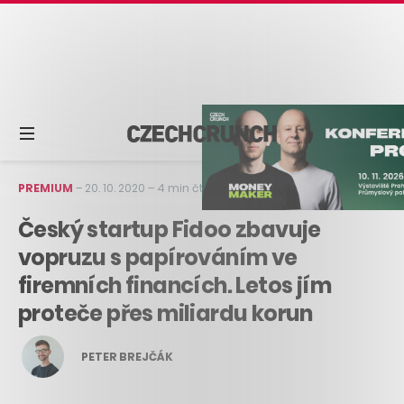
PREMIUM
–
20. 10. 2020
–
4 min čtení
Český startup Fidoo zbavuje
vopruzu s papírováním ve
firemních financích. Letos jím
proteče přes miliardu korun
PETER BREJČÁK