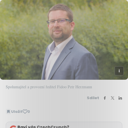
Spolumajitel a provozní ředitel Fidoo Petr Herzmann
Sdílet
Uložit
0
Baví vás CzechCrunch?