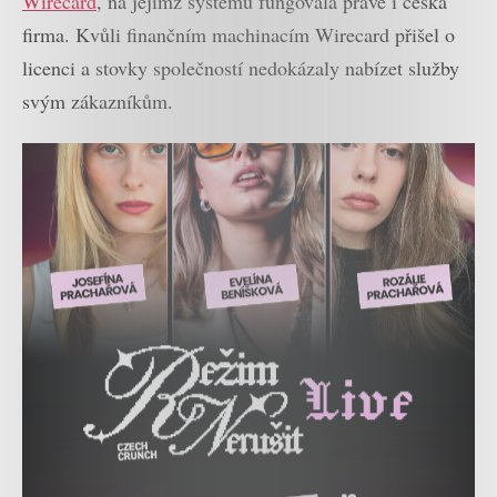
Wirecard
, na jejímž systému fungovala právě i česká
firma. Kvůli finančním machinacím Wirecard přišel o
licenci a stovky společností nedokázaly nabízet služby
svým zákazníkům.