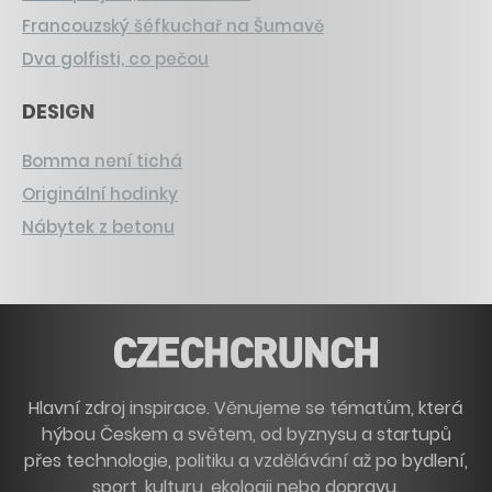
Francouzský šéfkuchař na Šumavě
Dva golfisti, co pečou
DESIGN
Bomma není tichá
Originální hodinky
Nábytek z betonu
Hlavní zdroj inspirace. Věnujeme se tématům, která
hýbou Českem a světem, od byznysu a startupů
přes technologie, politiku a vzdělávání až po bydlení,
sport, kulturu, ekologii nebo dopravu.