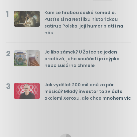
1
Kam se hrabou české komedie.
Pusťte si na Netflixu historickou
satiru z Polska, její humor platí i na
nás
2
Je libo zámek? U Žatce se jeden
prodává, jeho součástí je i sýpka
nebo sušárna chmele
3
Jak vydělat 200 milionů za pár
měsíců? Mladý investor to zvládl s
akciemi Xeroxu, ale chce mnohem víc