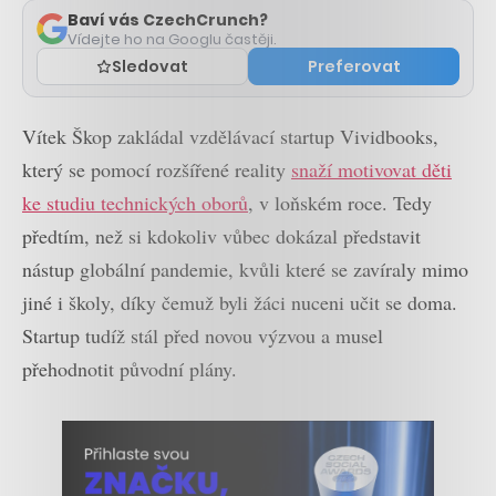
Baví vás CzechCrunch?
Vídejte ho na Googlu častěji.
Sledovat
Preferovat
Vítek Škop zakládal vzdělávací startup Vividbooks,
který se pomocí rozšířené reality
snaží motivovat děti
ke studiu technických oborů
, v loňském roce. Tedy
předtím, než si kdokoliv vůbec dokázal představit
nástup globální pandemie, kvůli které se zavíraly mimo
jiné i školy, díky čemuž byli žáci nuceni učit se doma.
Startup tudíž stál před novou výzvou a musel
přehodnotit původní plány.