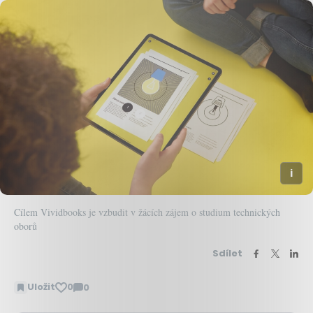
Cílem Vividbooks je vzbudit v žácích zájem o studium technických
oborů
Sdílet
Uložit
0
0
Zobrazit
komentáře