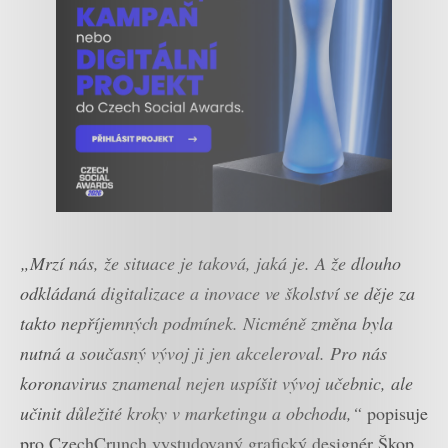
„Mrzí nás, že situace je taková, jaká je. A že dlouho
odkládaná digitalizace a inovace ve školství se děje za
takto nepříjemných podmínek. Nicméně změna byla
nutná a současný vývoj ji jen akceleroval. Pro nás
koronavirus znamenal nejen uspíšit vývoj učebnic, ale
učinit důležité kroky v marketingu a obchodu,“
popisuje
pro CzechCrunch vystudovaný grafický designér Škop.