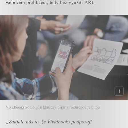
webovém prohlížeči, tedy bez využití AR).
Vividbooks kombinují klasický papír s rozšířenou realitou
„Zaujalo nás to, že Vividbooks podporují