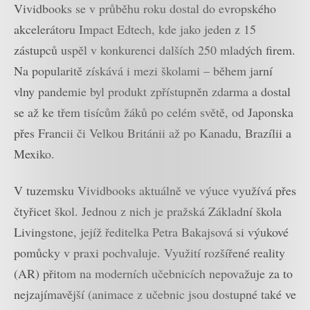
Vividbooks se v průběhu roku dostal do evropského
akcelerátoru Impact Edtech, kde jako jeden z 15
zástupců uspěl v konkurenci dalších 250 mladých firem.
Na popularitě získává i mezi školami – během jarní
vlny pandemie byl produkt zpřístupněn zdarma a dostal
se až ke třem tisícům žáků po celém světě, od Japonska
přes Francii či Velkou Británii až po Kanadu, Brazílii a
Mexiko.
V tuzemsku Vividbooks aktuálně ve výuce využívá přes
čtyřicet škol. Jednou z nich je pražská Základní škola
Livingstone, jejíž ředitelka Petra Bakajsová si výukové
pomůcky v praxi pochvaluje. Využití rozšířené reality
(AR) přitom na moderních učebnicích nepovažuje za to
nejzajímavější (animace z učebnic jsou dostupné také ve