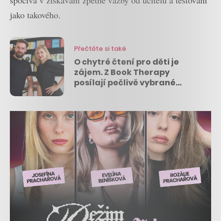
jako takového.
Přečtěte si také
O chytré čtení pro děti je
zájem. Z Book Therapy
posílají pečlivě vybrané
české i anglické knihy a
zákazníci přibývají