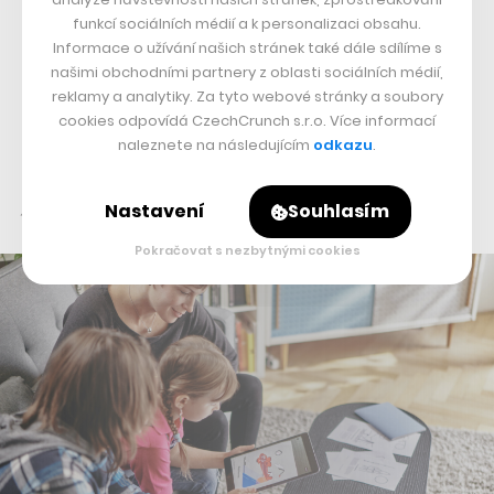
„Hodně rodičů nám za poslední rok říkalo, že by takové
funkcí sociálních médií a k personalizaci obsahu.
učebnice rádi pořídili domů dětem. Nastavený obchodní
Informace o užívání našich stránek také dále sdílíme s
model pro školy nám to ale nedovoloval, a tak jsme
našimi obchodními partnery z oblasti sociálních médií,
reklamy a analytiky. Za tyto webové stránky a soubory
spustili prodej jednotlivých domácích licencí. Rodiče
cookies odpovídá CzechCrunch s.r.o. Více informací
tam najdou navíc například učební text shrnutí, který
naleznete na následujícím
odkazu
.
nahrazuje výklad učitele při domácí výuce, a rodičům
pomáhá se v látce lépe zorientovat,“
doplňuje Škop.
Nastavení
Souhlasím
Pokračovat s nezbytnými cookies