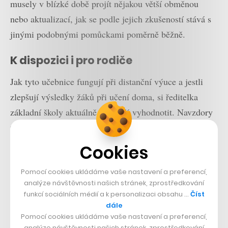
musely v blízké době projít nějakou větší obměnou
nebo aktualizací, jak se podle jejich zkušeností stává s
jinými podobnými pomůckami poměrně běžně.
K dispozici i pro rodiče
Jak tyto učebnice fungují při distanční výuce a jestli
zlepšují výsledky žáků při učení doma, si ředitelka
základní školy aktuálně netroufá vyhodnotit. Navzdory
tomu jsou však od podzimu Vividbooks dostupné i pro
rodiče. Během jarní vlny koronaviru mohli nástroj
Cookies
používat bezplatně, se začátkem nového školního roku
Pomocí cookies ukládáme vaše nastavení a preferencí,
startup představil možnost zakoupit si knihovnu s
analýze návštěvnosti našich stránek, zprostředkování
učebnicemi fyziky nejen pro školy, ale také pro
funkcí sociálních médií a k personalizaci obsahu …
Číst
domácnosti.
dále
Pomocí cookies ukládáme vaše nastavení a preferencí,
analýze návštěvnosti našich stránek, zprostředkování