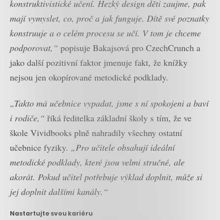
konstruktivistické učení. Hezký design děti zaujme, pak
mají vymyslet, co, proč a jak funguje. Dítě své poznatky
konstruuje a o celém procesu se učí. V tom je chceme
podporovat,“
popisuje Bakajsová pro CzechCrunch a
jako další pozitivní faktor jmenuje fakt, že knížky
nejsou jen okopírované metodické podklady.
„Takto má učebnice vypadat, jsme s ní spokojeni a baví
i rodiče,“
říká ředitelka základní školy s tím, že ve
škole Vividbooks plně nahradily všechny ostatní
učebnice fyziky.
„Pro učitele obsahují ideální
metodické podklady, které jsou velmi stručné, ale
akorát. Pokud učitel potřebuje výklad doplnit, může si
jej doplnit dalšími kanály.“
Nastartujte svou kariéru