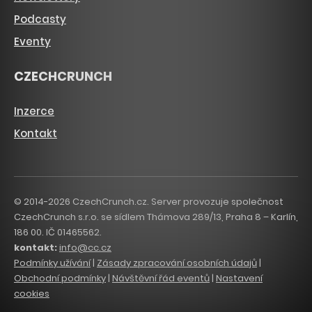
Podcasty
Eventy
CZECHCRUNCH
Inzerce
Kontakt
© 2014-2026 CzechCrunch.cz. Server provozuje společnost
CzechCrunch s.r.o. se sídlem Thámova 289/13, Praha 8 – Karlín,
186 00. IČ 01465562.
kontakt:
info@cc.cz
Podmínky užívání
|
Zásady zpracování osobních údajů
|
Obchodní podmínky
|
Návštěvní řád eventů
|
Nastavení
cookies