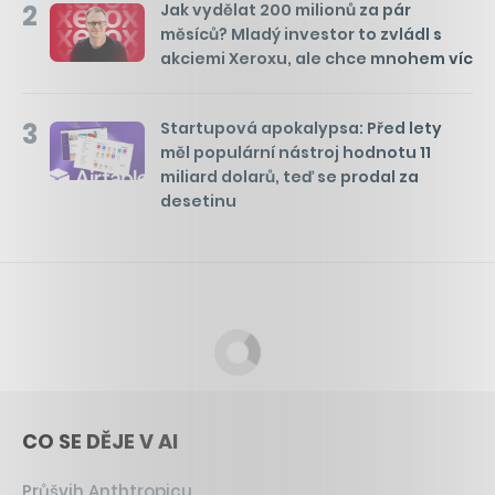
2
Jak vydělat 200 milionů za pár
měsíců? Mladý investor to zvládl s
akciemi Xeroxu, ale chce mnohem víc
3
Startupová apokalypsa: Před lety
měl populární nástroj hodnotu 11
miliard dolarů, teď se prodal za
desetinu
CO SE DĚJE V AI
Průšvih Anthtropicu