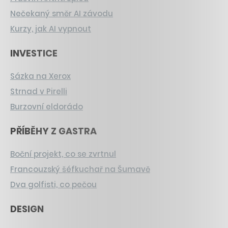
Nečekaný směr AI závodu
Kurzy, jak AI vypnout
INVESTICE
Sázka na Xerox
Strnad v Pirelli
Burzovní eldorádo
PŘÍBĚHY Z GASTRA
Boční projekt, co se zvrtnul
Francouzský šéfkuchař na Šumavě
Dva golfisti, co pečou
DESIGN