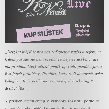
„Nejzásadnější je pro nás teď zpětná vazba a reference.
Cílem paradoxně není prodat co nejvíce učebnic, ale
mít produkt, který učitelé používají rádi, pomáhá jim a
řeší jejich problémy. Produkt, který rádi doporučí svým
kolegům. To je podle nás ten nejlepší marketing,“
dodává Škop.
V příštích letech chtějí Vividbooks rozšířit i portfolio
samotných předmětů, kromě fyziky by mohlo jít