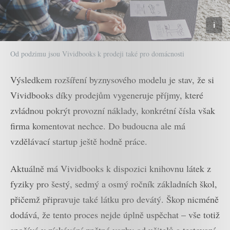
Od podzimu jsou Vividbooks k prodeji také pro domácnosti
Výsledkem rozšíření byznysového modelu je stav, že si
Vividbooks díky prodejům vygeneruje příjmy, které
zvládnou pokrýt provozní náklady, konkrétní čísla však
firma komentovat nechce. Do budoucna ale má
vzdělávací startup ještě hodně práce.
Aktuálně má Vividbooks k dispozici knihovnu látek z
fyziky pro šestý, sedmý a osmý ročník základních škol,
přičemž připravuje také látku pro devátý. Škop nicméně
dodává, že tento proces nejde úplně uspěchat – vše totiž
spočívá v získávání zpětné vazby od učitelů a testovaní