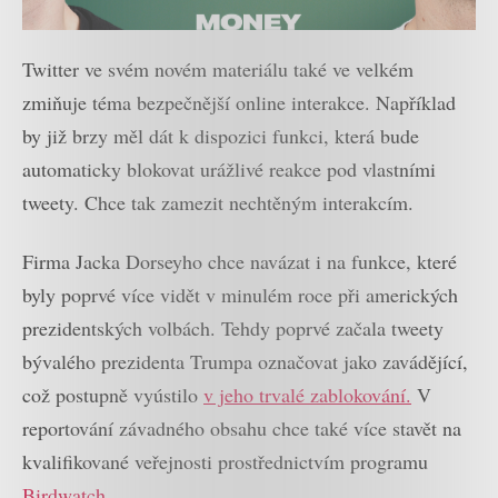
Twitter ve svém novém materiálu také ve velkém
zmiňuje téma bezpečnější online interakce. Například
by již brzy měl dát k dispozici funkci, která bude
automaticky blokovat urážlivé reakce pod vlastními
tweety. Chce tak zamezit nechtěným interakcím.
Firma Jacka Dorseyho chce navázat i na funkce, které
byly poprvé více vidět v minulém roce při amerických
prezidentských volbách. Tehdy poprvé začala tweety
bývalého prezidenta Trumpa označovat jako zavádějící,
což postupně vyústilo
v jeho trvalé zablokování.
V
reportování závadného obsahu chce také více stavět na
kvalifikované veřejnosti prostřednictvím programu
Birdwatch
.