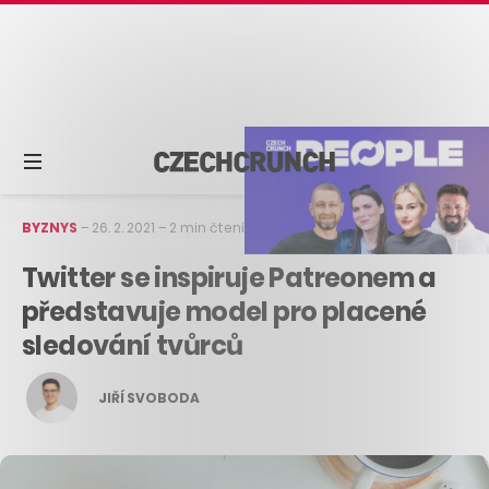
BYZNYS
–
26. 2. 2021
–
2 min čtení
Twitter se inspiruje Patreonem a
představuje model pro placené
sledování tvůrců
JIŘÍ SVOBODA