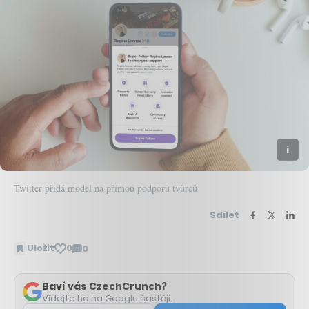
Twitter přidá model na přímou podporu tvůrců
Sdílet
Uložit
0
0
Zobrazit
komentáře
Baví vás CzechCrunch?
Vídejte ho na Googlu častěji.