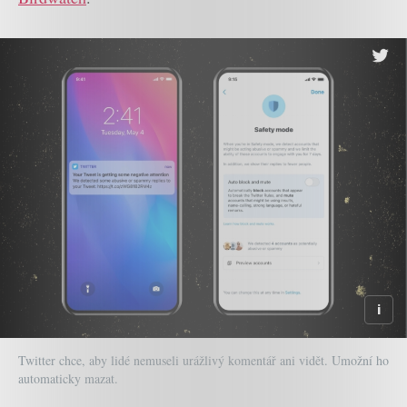
Twitter chce, aby lidé nemuseli urážlivý komentář ani vidět. Umožní ho
automaticky mazat.