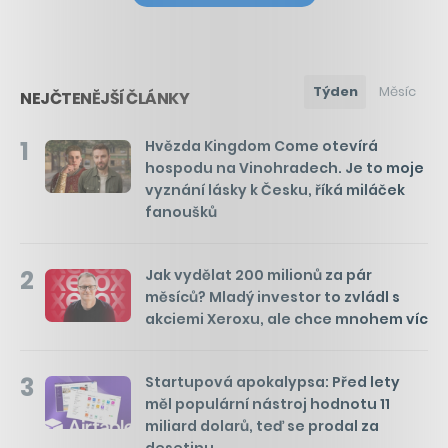
Týden
Měsíc
NEJČTENĚJŠÍ ČLÁNKY
1
Hvězda Kingdom Come otevírá
hospodu na Vinohradech. Je to moje
vyznání lásky k Česku, říká miláček
fanoušků
2
Jak vydělat 200 milionů za pár
měsíců? Mladý investor to zvládl s
akciemi Xeroxu, ale chce mnohem víc
3
Startupová apokalypsa: Před lety
měl populární nástroj hodnotu 11
miliard dolarů, teď se prodal za
desetinu