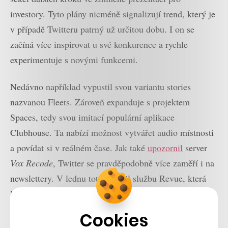
investory. Tyto plány nicméně signalizují trend, který je
v případě Twitteru patrný už určitou dobu. I on se
začíná více inspirovat u své konkurence a rychle
experimentuje s novými funkcemi.
Nedávno například vypustil svou variantu stories
nazvanou Fleets. Zároveň expanduje s projektem
Spaces, tedy svou imitací populární aplikace
Clubhouse. Ta nabízí možnost vytvářet audio místnosti
a povídat si v reálném čase. Jak také
upozornil
server
Vox Recode
, Twitter se pravděpodobně více zaměří i na
newslettery. V lednu totiž koupil službu Revue, která
lidem umožňuje tvořit a rozesílat své vlastní. Ostatně i
tento benefit bude součástí funkce „super sledujících“.
Cookies