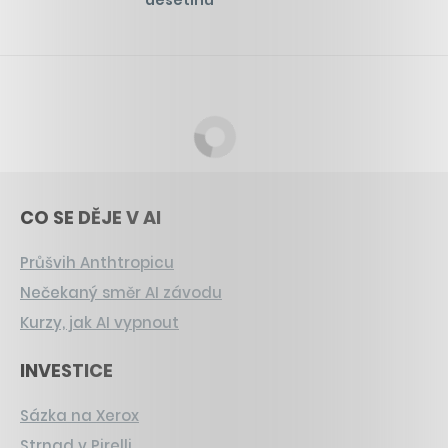
CO SE DĚJE V AI
Průšvih Anthtropicu
Nečekaný směr AI závodu
Kurzy, jak AI vypnout
INVESTICE
Sázka na Xerox
Strnad v Pirelli