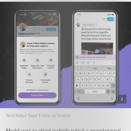
Nová funkce Super Follow na Twitteru
Model staví na přímé podpoře tvůrců a zpopularizoval