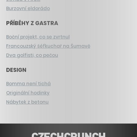
Burzovní eldorádo
PŘÍBĚHY Z GASTRA
Boční projekt, co se zvrtnul
Francouzský šéfkuchař na Šumavě
Dva golfisti, co pečou
DESIGN
Bomma není tichá
Originální hodinky
Nábytek z betonu