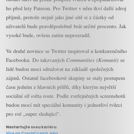
ho před lety Patreon. Pro Twitter v něm tkví další zdroj
příjmů, protože stejně jako jiné sítě si z částky od
uživatelů bude pravděpodobně brát určité procento. Jak
vysoké bude, ovšem zatím neprozradil.
Ve druhé novince se Twitter inspiroval u konkurenčního
Facebooku. Do takzvaných
Communities
(Komunit)
se
lidé budou moci sdružovat na základě společných
zájmů. Ostatně facebookové skupiny se staly postupem
času jedním z hlavních pilířů, díky kterým největší
sociální síť světa roste. Podle zveřejněných screenshotů
budou mocí mít speciální komunity i jednotliví tvůrci
pro své „super sledující“.
Nastartujte svou kariéru
Více na CzechCrunch Jobs