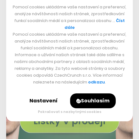
Bezpečnější prostředí a psychické
Pomocí cookies ukládáme vaše nastavení a preferencí,
zdraví
analýze návštěvnosti našich stránek, zprostředkování
funkcí sociálních médií a k personalizaci obsahu …
Číst
dále
Pomocí cookies ukládáme vaše nastavení a preferencí,
analýze návštěvnosti našich stránek, zprostředkování
funkcí sociálních médií a k personalizaci obsahu.
Informace o užívání našich stránek také dále sdílíme s
našimi obchodními partnery z oblasti sociálních médií,
reklamy a analytiky. Za tyto webové stránky a soubory
cookies odpovídá CzechCrunch s.r.o. Více informací
naleznete na následujícím
odkazu
.
Nastavení
Souhlasím
Pokračovat s nezbytnými cookies