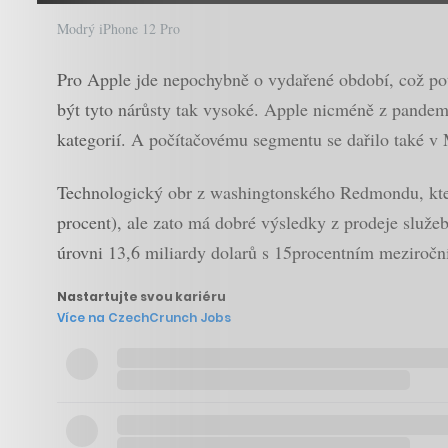
Modrý iPhone 12 Pro
Pro Apple jde nepochybně o vydařené období, což potv
být tyto nárůsty tak vysoké. Apple nicméně z pandemi
kategorií. A počítačovému segmentu se dařilo také v 
Technologický obr z washingtonského Redmondu, kterém
procent), ale zato má dobré výsledky z prodeje služeb
úrovni 13,6 miliardy dolarů s 15procentním meziročn
Nastartujte svou kariéru
Více na CzechCrunch Jobs