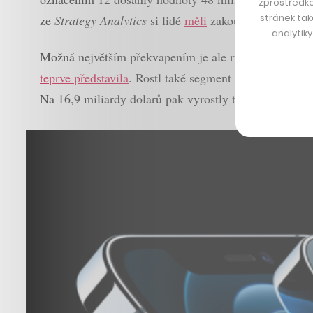
zprostředko
stránek tak
ze
Strategy Analytics
si lidé
měli
zakoupit přes 57 mil
analytik
Možná největším překvapením je ale růst Maců, které
teprve představila
. Rostl také segment iPadů (7,8 mil
Na 16,9 miliardy dolarů pak vyrostly také služby, o