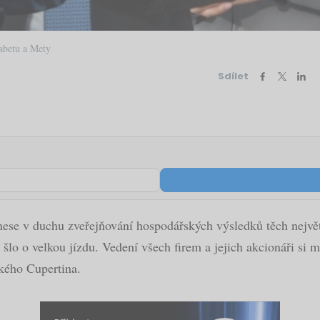
abetu a Mety
Sdílet
ese v duchu zveřejňování hospodářských výsledků těch největší
lo o velkou jízdu. Vedení všech firem a jejich akcionáři s
ského Cupertina.