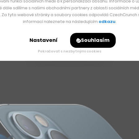
vání funkcí sociálních médií a k personalizaci obsahu. Informace o už
é dále sdílíme s našimi obchodními partnery z oblasti sociálních médi
ionů kusů (meziročně o 44 procent více).
y. Za tyto webové stránky a soubory cookies odpovídá CzechCrunch s.
informací naleznete na následujícím
odkazu
.
 Applu vygenerovaly tržby 9,1 miliardy dolarů. Samozřejmě 
iardy dolarů) a zvýšil se i zájem o Apple Watch a nositelnou 
Nastavení
Souhlasím
d iCloudu přes Apple Music až po Apple TV+.
Pokračovat s nezbytnými cookies