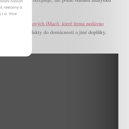
ívání našich
í, reklamy a
r.o. Více
bez započítání
nových iMaců, které firma nedávno
elektroniku, produkty do domácnosti a jiné doplňky.