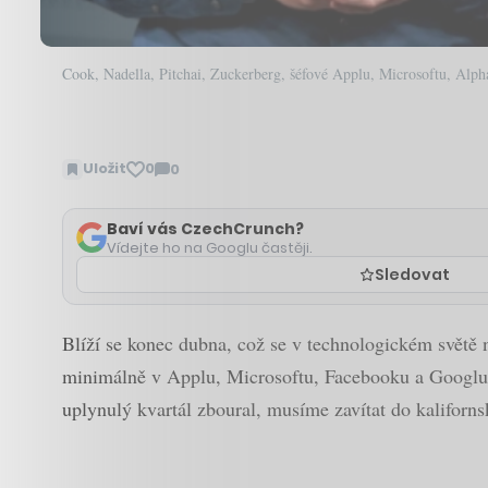
Cook, Nadella, Pitchai, Zuckerberg, šéfové Applu, Microsoftu, Alph
Uložit
0
0
Zobrazit
komentáře
Baví vás CzechCrunch?
Vídejte ho na Googlu častěji.
Sledovat
Blíží se konec dubna, což se v technologickém světě n
minimálně v Applu, Microsoftu, Facebooku a Googlu š
uplynulý kvartál zboural, musíme zavítat do kaliforn