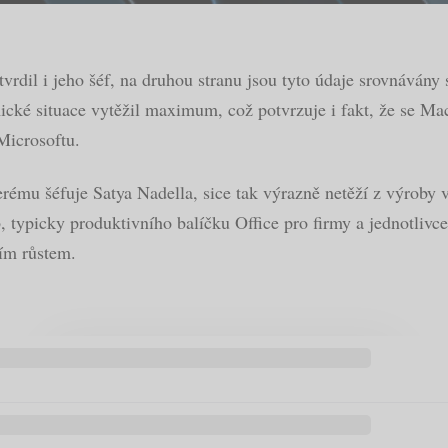
rdil i jeho šéf, na druhou stranu jsou tyto údaje srovnávány
cké situace vytěžil maximum, což potvrzuje i fakt, že se Mac
Microsoftu.
u šéfuje Satya Nadella, sice tak výrazně netěží z výroby vla
, typicky produktivního balíčku Office pro firmy a jednotlivc
ím růstem.