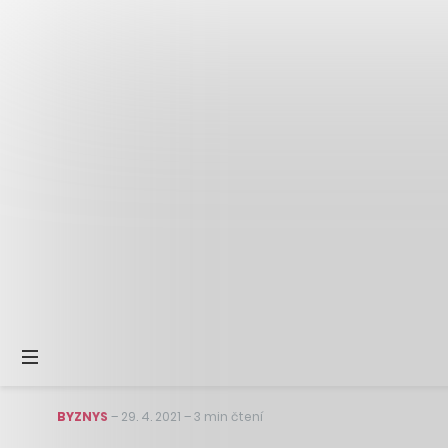
BYZNYS
–
29. 4. 2021
–
3 min čtení