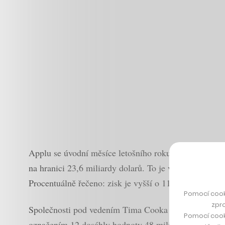
Applu se úvodní měsíce letošního roku povedly na výb
na hranici 23,6 miliardy dolarů. To je více než dvoj
Procentuálně řečeno: zisk je vyšší o 110 procent.
Pomocí cook
zpro
Společnosti pod vedením Tima Cooka se dařilo snad na
Pomocí cook
označením 12 dosáhly hodnoty 48 miliard dolarů (opro