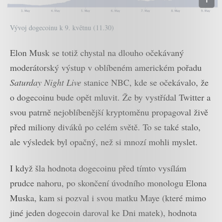
Vývoj dogecoinu k 9. květnu (11.30)
Elon Musk se totiž chystal na dlouho očekávaný
moderátorský výstup v oblíbeném americkém pořadu
Saturday Night Live
stanice NBC, kde se očekávalo, že
o dogecoinu bude opět mluvit. Že by vystřídal Twitter a
svou patrně nejoblíbenější kryptoměnu propagoval živě
před miliony diváků po celém světě. To se také stalo,
ale výsledek byl opačný, než si mnozí mohli myslet.
I když šla hodnota dogecoinu před tímto vysílám
prudce nahoru, po skončení úvodního monologu Elona
Muska, kam si pozval i svou matku Maye (které mimo
jiné jeden dogecoin daroval ke Dni matek), hodnota