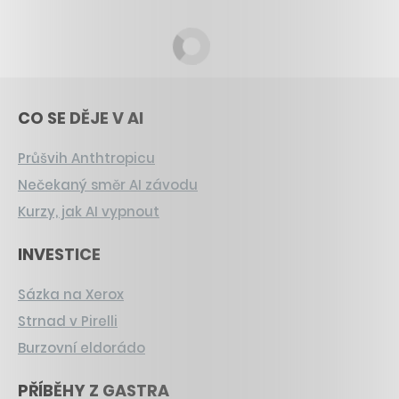
CO SE DĚJE V AI
Průšvih Anthtropicu
Nečekaný směr AI závodu
Kurzy, jak AI vypnout
INVESTICE
Sázka na Xerox
Strnad v Pirelli
Burzovní eldorádo
PŘÍBĚHY Z GASTRA