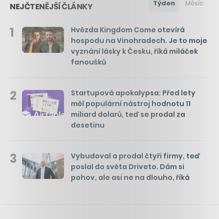
Týden
Měsíc
NEJČTENĚJŠÍ ČLÁNKY
1
Hvězda Kingdom Come otevírá
hospodu na Vinohradech. Je to moje
vyznání lásky k Česku, říká miláček
fanoušků
2
Startupová apokalypsa: Před lety
měl populární nástroj hodnotu 11
miliard dolarů, teď se prodal za
desetinu
3
Vybudoval a prodal čtyři firmy, teď
poslal do světa Driveto. Dám si
pohov, ale asi ne na dlouho, říká