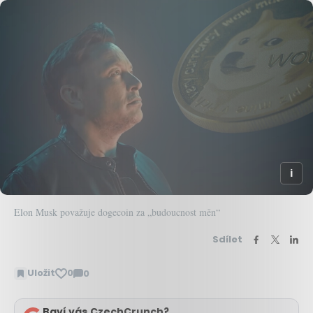
Elon Musk považuje dogecoin za „budoucnost měn“
Sdílet
Uložit
0
0
Zobrazit
komentáře
Baví vás CzechCrunch?