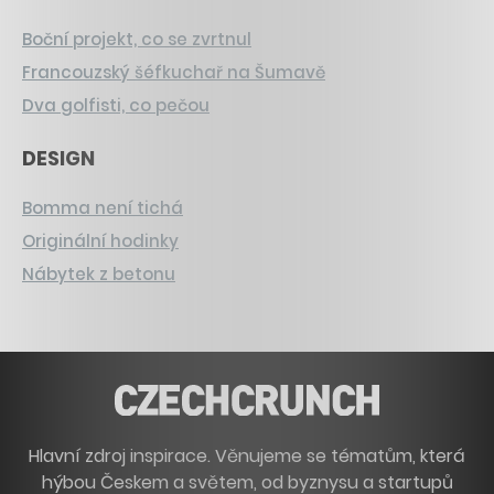
Boční projekt, co se zvrtnul
Francouzský šéfkuchař na Šumavě
Dva golfisti, co pečou
DESIGN
Bomma není tichá
Originální hodinky
Nábytek z betonu
Hlavní zdroj inspirace. Věnujeme se tématům, která
hýbou Českem a světem, od byznysu a startupů