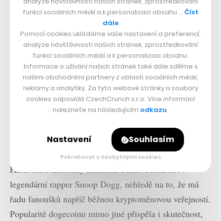
analýze návštěvnosti našich stránek, zprostředkování
funkcí sociálních médií a k personalizaci obsahu …
Číst
dále
Pořád je řeč o kryptoměnách, extrémně volatilních
Pomocí cookies ukládáme vaše nastavení a preferencí,
aktivech, u kterých téměř nikdy nelze odhadnout vývoj.
analýze návštěvnosti našich stránek, zprostředkování
Proto je možné, že se dogecoin ještě vzpamatuje a
funkcí sociálních médií a k personalizaci obsahu.
Informace o užívání našich stránek také dále sdílíme s
poroste. Nebo také ne. Elon Musk mu každopádně věří
našimi obchodními partnery z oblasti sociálních médií,
a také během svého vystoupení v
Saturday Night Live
reklamy a analytiky. Za tyto webové stránky a soubory
zmínil (byť s trochou ironie), že jde o „nezastavitelný
cookies odpovídá CzechCrunch s.r.o. Více informací
naleznete na následujícím
odkazu
.
finanční vehikl, který převezme svět“, a je „budoucností
měn“.
Nastavení
Souhlasím
Elon Musk ovšem není jediný, kdo dogecoinu věří.
Pokračovat s nezbytnými cookies
Fandí mu i americký miliardář Mark Cuban nebo
legendární rapper Snoop Dogg, nehledě na to, že má
řadu fanoušků napříč běžnou kryptoměnovou veřejností.
Popularitě dogecoinu mimo jiné přispěla i skutečnost,