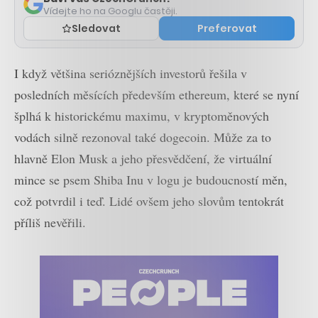
Vídejte ho na Googlu častěji.
Sledovat
Preferovat
I když většina serióznějších investorů řešila v
posledních měsících především ethereum, které se nyní
šplhá k historickému maximu, v kryptoměnových
vodách silně rezonoval také dogecoin. Může za to
hlavně Elon Musk a jeho přesvědčení, že virtuální
mince se psem Shiba Inu v logu je budoucností měn,
což potvrdil i teď. Lidé ovšem jeho slovům tentokrát
příliš nevěřili.