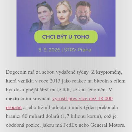
Dogecoin má za sebou vydařené týdny. Z kryptoměny,
která vznikla v roce 2013 jako reakce na bitcoin s cílem
být dostupnější širší mase lidí, se stal fenomén. V
meziročním srovnání
vyrostl přes více než 18 000
procent
a jeho tržní hodnota minulý týden překonala
hranici 80 miliard dolarů (1,7 bilionu korun), což je
obdobná pozice, jakou má FedEx nebo General Motors.