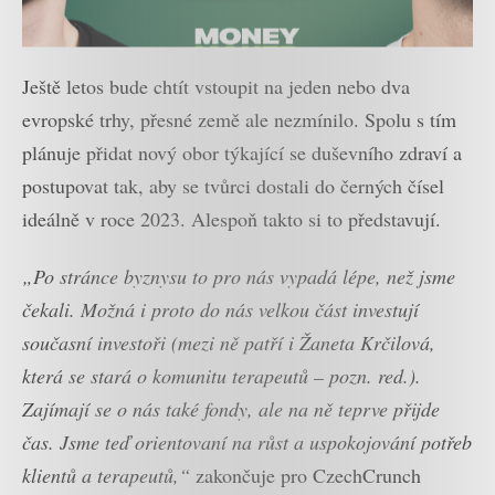
Ještě letos bude chtít vstoupit na jeden nebo dva
evropské trhy, přesné země ale nezmínilo. Spolu s tím
plánuje přidat nový obor týkající se duševního zdraví a
postupovat tak, aby se tvůrci dostali do černých čísel
ideálně v roce 2023. Alespoň takto si to představují.
„Po stránce byznysu to pro nás vypadá lépe, než jsme
čekali. Možná i proto do nás velkou část investují
současní investoři (mezi ně patří i Žaneta Krčilová,
která se stará o komunitu terapeutů – pozn. red.).
Zajímají se o nás také fondy, ale na ně teprve přijde
čas. Jsme teď orientovaní na růst a uspokojování potřeb
klientů a terapeutů,“
zakončuje pro CzechCrunch