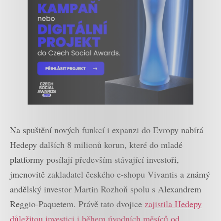
Na spuštění nových funkcí i expanzi do Evropy nabírá
Hedepy dalších 8 milionů korun, které do mladé
platformy posílají především stávající investoři,
jmenovitě zakladatel českého e-shopu Vivantis a známý
andělský investor Martin Rozhoň spolu s Alexandrem
Reggio-Paquetem. Právě tato dvojice
zajistila Hedepy
důležitou investici i během úvodních měsíců od