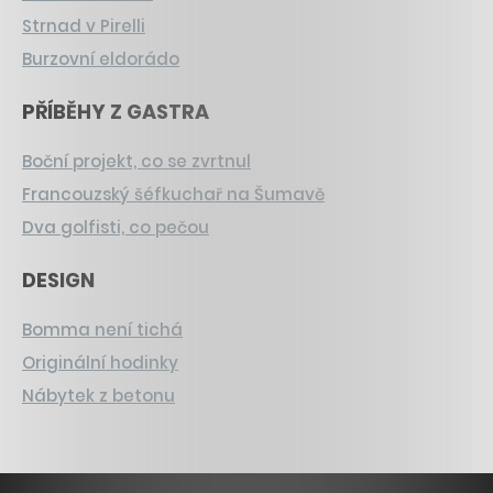
Strnad v Pirelli
Burzovní eldorádo
PŘÍBĚHY Z GASTRA
Boční projekt, co se zvrtnul
Francouzský šéfkuchař na Šumavě
Dva golfisti, co pečou
DESIGN
Bomma není tichá
Originální hodinky
Nábytek z betonu