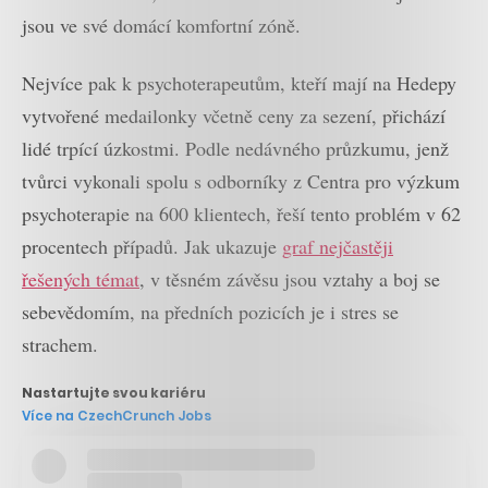
jsou ve své domácí komfortní zóně.
Nejvíce pak k psychoterapeutům, kteří mají na Hedepy
vytvořené medailonky včetně ceny za sezení, přichází
lidé trpící úzkostmi. Podle nedávného průzkumu, jenž
tvůrci vykonali spolu s odborníky z Centra pro výzkum
psychoterapie na 600 klientech, řeší tento problém v 62
procentech případů. Jak ukazuje
graf nejčastěji
řešených témat
, v těsném závěsu jsou vztahy a boj se
sebevědomím, na předních pozicích je i stres se
strachem.
Nastartujte svou kariéru
Více na CzechCrunch Jobs