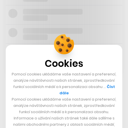
Cookies
Pomocí cookies ukládáme vaše nastavení a preferencí,
analýze návštěvnosti našich stránek, zprostředkování
funkcí sociálních médií a k personalizaci obsahu …
Číst
Podle Národního ústavu duševního zdraví počet depresí
dále
Pomocí cookies ukládáme vaše nastavení a preferencí,
v české populaci vzrostl během posledních tří let
analýze návštěvnosti našich stránek, zprostředkování
trojnásobně a stále roste, jen Češi ale pomoci
funkcí sociálních médií a k personalizaci obsahu.
nepotřebují. Konkrétně depresemi má na základě
Informace o užívání našich stránek také dále sdílíme s
našimi obchodními partnery z oblasti sociálních médií,
předloňského průzkumu Světové zdravotnické