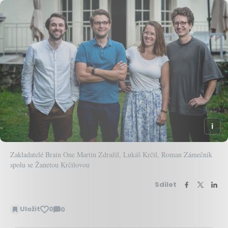
Zakladatelé Brain One Martin Zdražil, Lukáš Krčil, Roman Zámečník
spolu se Žanetou Krčilovou
Sdílet
Uložit
0
0
Zobrazit
komentáře