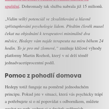
spuštění
. Dohromady tak služba nabrala již 15 milionů.
„Vidím velký potenciál ve zkvalitňování a hlavně
zpřístupňování psychologie lidem. Předtím člověk musel
čekat na objednání k terapeutovi minimálně dva
měsíce, Hedepy vám najde terapeuta na míru během 24
hodin. To je pro mě zlomové,“
zmiňuje klíčové výhody
platformy Martin Rozhoň, který v ní drží téměř
jednadvacetiprocentní podíl.
Pomoc z pohodlí domova
Hedepy totiž funguje na poměrně jednoduchém
principu. Pokud jste v situaci, která vás psychicky trápí
a potřebujete si o ní popovídat s odborníkem, můžete
zavítat na web, vybrat si z desítek ověřených