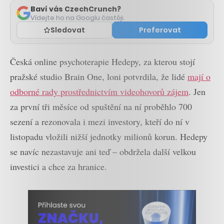
Baví vás CzechCrunch?
Vídejte ho na Googlu častěji.
Sledovat
Preferovat
Česká online psychoterapie Hedepy, za kterou stojí
pražské studio Brain One, loni potvrdila, že lidé
mají o
odborné rady prostřednictvím videohovorů zájem
. Jen
za první tři měsíce od spuštění na ní proběhlo 700
sezení a rezonovala i mezi investory, kteří do ní v
listopadu vložili nižší jednotky milionů korun. Hedepy
se navíc nezastavuje ani teď – obdržela další velkou
investici a chce za hranice.