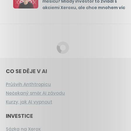
měsíců? Mladý investor to zvládl s
akciemi Xeroxu, ale chce mnohem víc
CO SE DĚJE V AI
Průšvih Anthtropicu
Nečekaný směr AI závodu
Kurzy, jak AI vypnout
INVESTICE
Sázka na Xerox