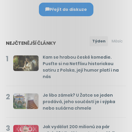
Přejít do diskuze
Týden
Měsíc
NEJČTENĚJŠÍ ČLÁNKY
1
Kam se hrabou české komedie.
Pusťte si na Netflixu historickou
satiru z Polska, její humor platí i na
nás
2
Je libo zámek? U Žatce se jeden
prodává, jeho součástí je i sýpka
nebo sušárna chmele
3
Jak vydělat 200 milionů za pár