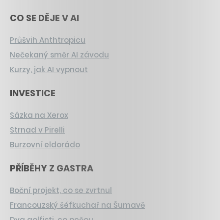
CO SE DĚJE V AI
Průšvih Anthtropicu
Nečekaný směr AI závodu
Kurzy, jak AI vypnout
INVESTICE
Sázka na Xerox
Strnad v Pirelli
Burzovní eldorádo
PŘÍBĚHY Z GASTRA
Boční projekt, co se zvrtnul
Francouzský šéfkuchař na Šumavě
Dva golfisti, co pečou