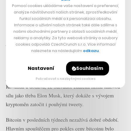
Pomocí cookies ukládáme vaše nastavení a preferencí,
analýze návštěvnosti našich stránek, zprostředkování
funkcí sociálních médií a k personalizaci obsahu.
Informace o užívání našich stránek také dále sdílíme s
našimi obchodními partnery z oblasti sociálních médií,
„Slabší reakce trhu na tak potenciálně přelomový krok
reklamy a analytiky. Za tyto webové stránky a soubory
pramení z globální atmosféry, která nyní kryptoměny
cookies odpovídá CzechCrunch s.r.o. Více informací
naleznete na následujícím
odkazu
.
obestírá. Tu určují zejména vlády a centrální banky
klíčových ekonomik, jako jsou USA nebo Čína. Ty v
Nastavení
Souhlasím
současné době podnikají kroky směřující spíše k
potlačení než podpoře kryptoměn,“
píše ekonom Lukáš
Pokračovat s nezbytnými cookies
Kovanda a dodává, že Salvador zdaleka nemá takovou
sílu jako třeba Elon Musk, který dokáže s vývojem
kryptoměn zatočit i pouhými tweety.
Bitcoin v posledních týdnech nezažívá dobré období.
Hlavním spouštěčem pro pokles ceny bitcoinu bylo