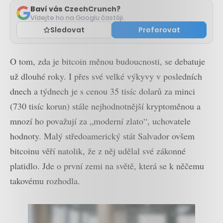
Baví vás CzechCrunch?
Vídejte ho na Googlu častěji.
Sledovat
Preferovat
O tom, zda je bitcoin měnou budoucnosti, se debatuje
už dlouhé roky. I přes své velké výkyvy v posledních
dnech a týdnech je s cenou 35 tisíc dolarů za minci
(730 tisíc korun) stále nejhodnotnější kryptoměnou a
mnozí ho považují za „moderní zlato“, uchovatele
hodnoty. Malý středoamerický stát Salvador ovšem
bitcoinu věří natolik, že z něj udělal své zákonné
platidlo. Jde o první zemi na světě, která se k něčemu
takovému rozhodla.