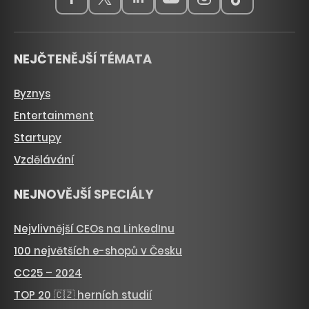
NEJČTENĚJŠÍ TÉMATA
Byznys
Entertainment
Startupy
Vzdělávání
NEJNOVĚJŠÍ SPECIÁLY
Nejvlivnější CEOs na LinkedInu
100 největších e-shopů v Česku
CC25 – 2024
TOP 20 🇨🇿 herních studií