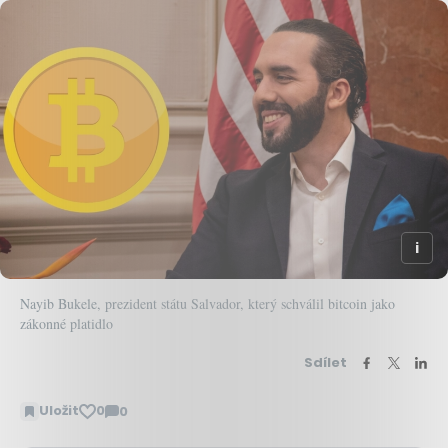
Nayib Bukele, prezident státu Salvador, který schválil bitcoin jako
zákonné platidlo
Sdílet
Uložit
0
0
Zobrazit
komentáře