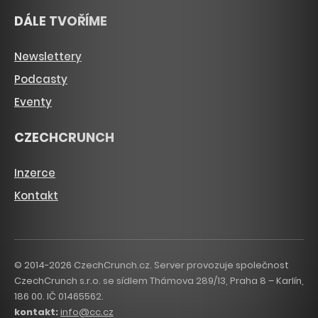
DÁLE TVOŘÍME
Newslettery
Podcasty
Eventy
CZECHCRUNCH
Inzerce
Kontakt
© 2014-2026 CzechCrunch.cz. Server provozuje společnost
CzechCrunch s.r.o. se sídlem Thámova 289/13, Praha 8 – Karlín,
186 00. IČ 01465562.
kontakt:
info@cc.cz