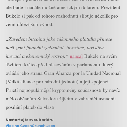
ale bude i nadále možné americkým dolarem. Prezident
Bukele si pak od tohoto rozhodnutí slibuje několik pro
zemi důležitých výhod.
„Zavedení bitcoinu jako zákonného platidla přinese
naší zemi finanční začlenění, investice, turistiku,
inovaci a ekonomický rozvoj,“
napsal
Bukele na svém
Twitteru krátce před hlasováním v parlamentu, který
ovládá jeho strana Gran Alianza por la Unidad Nacional
(Velká aliance pro národní jednotu) a její spojenci.
Přijetí nejpopulárnější kryptoměny současnosti by navíc
mělo občanům Salvadoru žijícím v zahraničí usnadnit
posílání plateb do vlasti.
Nastartujte svou kariéru
Více na CzechCrunch Jobs