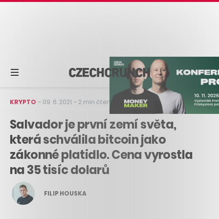
KRYPTO
–
09. 6. 2021
–
2 min čtení
Salvador je první zemí světa,
která schválila bitcoin jako
zákonné platidlo. Cena vyrostla
na 35 tisíc dolarů
FILIP HOUSKA