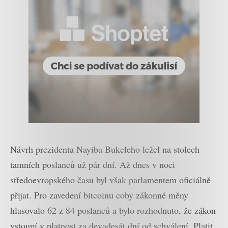
Návrh prezidenta Nayiba Bukeleho ležel na stolech
tamních poslanců už pár dní. Až dnes v noci
středoevropského času byl však parlamentem oficiálně
přijat. Pro zavedení bitcoinu coby zákonné měny
hlasovalo 62 z 84 poslanců a bylo rozhodnuto, že zákon
vstoupí v platnost za devadesát dní od schválení. Platit