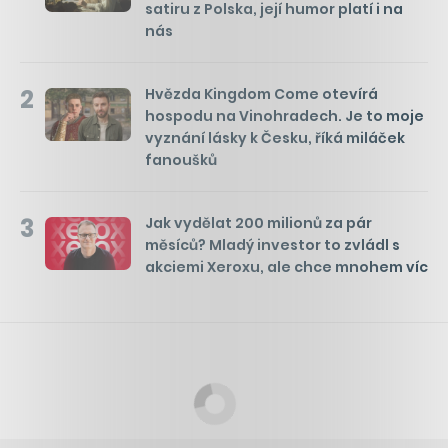
satiru z Polska, její humor platí i na
nás
2
Hvězda Kingdom Come otevírá
hospodu na Vinohradech. Je to moje
vyznání lásky k Česku, říká miláček
fanoušků
3
Jak vydělat 200 milionů za pár
měsíců? Mladý investor to zvládl s
akciemi Xeroxu, ale chce mnohem víc