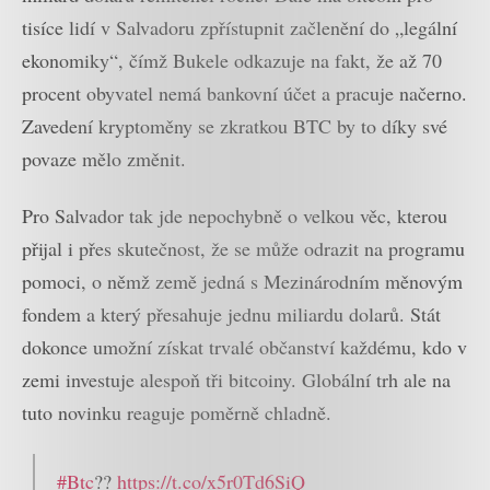
tisíce lidí v Salvadoru zpřístupnit začlenění do „legální
ekonomiky“, čímž Bukele odkazuje na fakt, že až 70
procent obyvatel nemá bankovní účet a pracuje načerno.
Zavedení kryptoměny se zkratkou BTC by to díky své
povaze mělo změnit.
Pro Salvador tak jde nepochybně o velkou věc, kterou
přijal i přes skutečnost, že se může odrazit na programu
pomoci, o němž země jedná s Mezinárodním měnovým
fondem a který přesahuje jednu miliardu dolarů. Stát
dokonce umožní získat trvalé občanství každému, kdo v
zemi investuje alespoň tři bitcoiny. Globální trh ale na
tuto novinku reaguje poměrně chladně.
#Btc
??
https://t.co/x5r0Td6SiQ