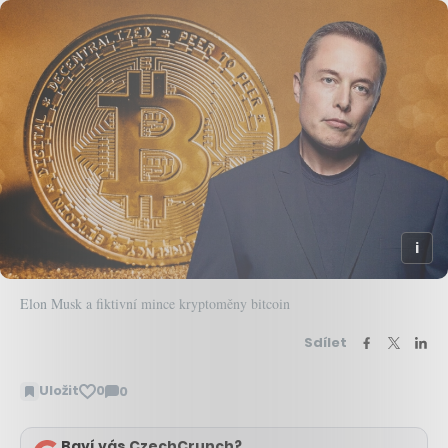
Elon Musk a fiktivní mince kryptoměny bitcoin
Sdílet
Uložit
0
0
Zobrazit
komentáře
Baví vás CzechCrunch?