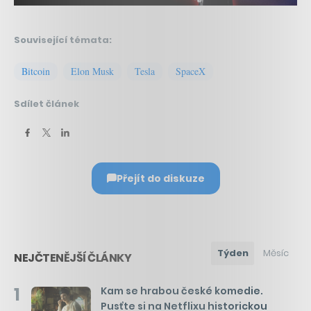
Související témata:
Bitcoin
Elon Musk
Tesla
SpaceX
Sdílet článek
Přejít do diskuze
Týden
Měsíc
NEJČTENĚJŠÍ ČLÁNKY
1
Kam se hrabou české komedie.
Pusťte si na Netflixu historickou