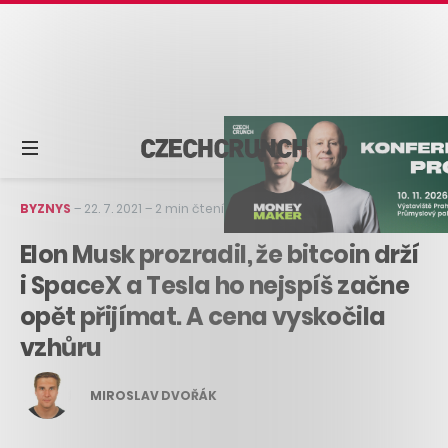
BYZNYS
–
22. 7. 2021
–
2 min čtení
Elon Musk prozradil, že bitcoin drží
i SpaceX a Tesla ho nejspíš začne
opět přijímat. A cena vyskočila
vzhůru
MIROSLAV DVOŘÁK