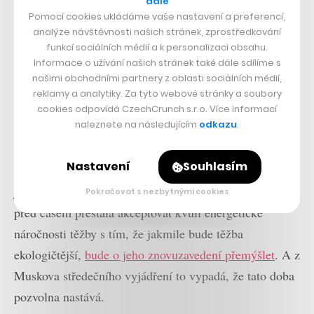
dále
Pomocí cookies ukládáme vaše nastavení a preferencí,
analýze návštěvnosti našich stránek, zprostředkování
funkcí sociálních médií a k personalizaci obsahu.
Informace o užívání našich stránek také dále sdílíme s
našimi obchodními partnery z oblasti sociálních médií,
reklamy a analytiky. Za tyto webové stránky a soubory
cookies odpovídá CzechCrunch s.r.o. Více informací
naleznete na následujícím
odkazu
.
Důvodem může být i Muskovo oznámení, že je
Nastavení
Souhlasím
pravděpodobné, že Tesla opět začne přijímat bitcoin
jako platidlo za prodej svých elektromobilů. Firma ho
Pokračovat s nezbytnými cookies
před časem přestala akceptovat kvůli energetické
náročnosti těžby s tím, že jakmile bude těžba
ekologičtější,
bude o jeho znovuzavedení přemýšlet
. A z
Muskova středečního vyjádření to vypadá, že tato doba
pozvolna nastává.