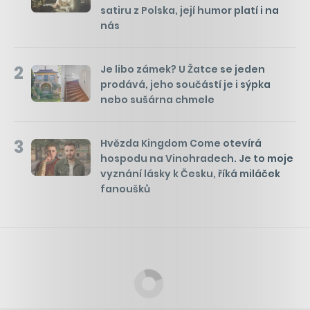
satiru z Polska, její humor platí i na
nás
2
Je libo zámek? U Žatce se jeden
prodává, jeho součástí je i sýpka
nebo sušárna chmele
3
Hvězda Kingdom Come otevírá
hospodu na Vinohradech. Je to moje
vyznání lásky k Česku, říká miláček
fanoušků