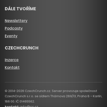
DÁLE TVOŘÍME
Newslettery
Podcasty
Eventy
CZECHCRUNCH
Inzerce
Kontakt
© 2014-2026 CzechCrunch.cz. Server provozuje společnost
CzechCrunch s.r.o. se sídlem Thámova 289/13, Praha 8 – Karlín,
186 00. IČ 01465562.
kontakt:
info@cc.cz