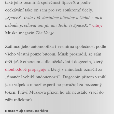
také jeho vesmírná společnost SpaceX a podle
očekávání také on sám pro své soukromé účely.
„
SpaceX, Tesla i já vlastníme bitcoiny a žádné z nich
nebudu prodávat ani já, ani Tesla či SpaceX,“
cituje
Muska magazín
The Verge
.
Zatímco jeho automobilka i vesmírná společnost podle
všeho vlastní pouze bitcoin, Musk prozradil, že sám
drží ještě ethereum a dle očekávání i dogecoin, který
dlouhodobě propaguje
a který v minulosti označil za
„finanční vehikl budoucnosti“. Dogecoin přitom vznikl
jako vtípek a mnozí experti ho považují za bezcenný
token. Právě Muskova přízeň ho ale neustále vrací do
záře reflektorů.
Nastartujte svou kariéru