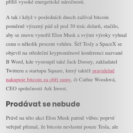
příliš vysoké energetické náročnosti.
A tak i když v posledních dnech zažíval bitcoin
poměrně výrazný pád až pod 30 tisíc dolarů, stačilo,
aby se znovu vynořil Elon Musk a svými výroky vyhnal
cenu o několik procent vzhůru. Šéf Tesly a SpaceX se
objevil na středeční kryptoměnové konferenci nazvané
B Word, kde vystoupil také Jack Dorsey, zakladatel
Twitteru a startupu Square, který taktéž
pravidelně
nakupuje bitcoin za obří sumy
, či Cathie Woodová,
CEO společnosti Ark Invest.
Prodávat se nebude
Právě na této akci Elon Musk patrně vůbec poprvé
veřejně přiznal, že bitcoin nevlastní pouze Tesla, ale