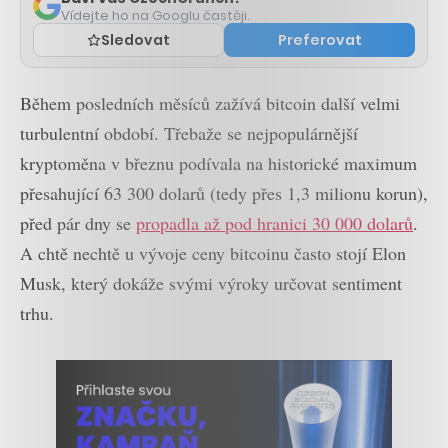
Vídejte ho na Googlu častěji.
Sledovat
Preferovat
Během posledních měsíců zažívá bitcoin další velmi
turbulentní období. Třebaže se nejpopulárnější
kryptoměna v březnu podívala na historické maximum
přesahující 63 300 dolarů (tedy přes 1,3 milionu korun),
před pár dny se
propadla až pod hranici 30 000 dolarů
.
A chtě nechtě u vývoje ceny bitcoinu často stojí Elon
Musk, který dokáže svými výroky určovat sentiment
trhu.