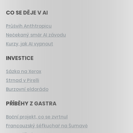
CO SE DĚJE V AI
Průšvih Anthtropicu
Nečekaný směr AI závodu
Kurzy, jak AI vypnout
INVESTICE
Sázka na Xerox
Strnad v Pirelli
Burzovní eldorádo
PŘÍBĚHY Z GASTRA
Boční projekt, co se zvrtnul
Francouzský šéfkuchař na Šumavě