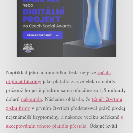
Například jeho automobilka Tesla nejprve
začala
přijímat bitcoiny
jako platidlo za své elektromobily,
přičemž ho ještě předtím sama oficiálně za 1,5 miliardy
dolarů
nakoupila
. Následně ohlásila, že
téměř čtvrtinu
zisku firmy
v prvním čtvrtletí představoval právě prodej
nejznámější kryptoměny, a nakonec vcelku nečekaně
s
akceptováním tohoto platidla přestala
. Údajně kvůli