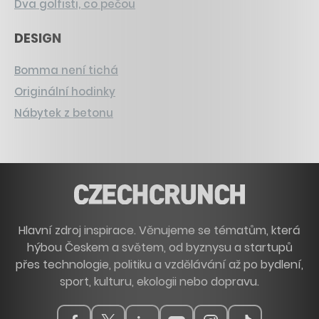
Dva golfisti, co pečou
DESIGN
Bomma není tichá
Originální hodinky
Nábytek z betonu
Hlavní zdroj inspirace. Věnujeme se tématům, která
hýbou Českem a světem, od byznysu a startupů
přes technologie, politiku a vzdělávání až po bydlení,
sport, kulturu, ekologii nebo dopravu.