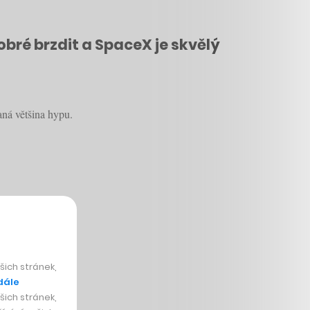
bré brzdit a SpaceX je skvělý
aná většina hypu.
ich stránek,
dále
ich stránek,