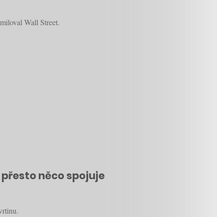
iloval Wall Street.
 přesto něco spojuje
rtinu.