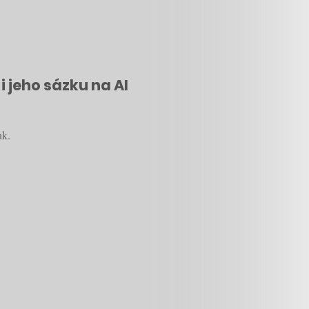
i jeho sázku na AI
nk.