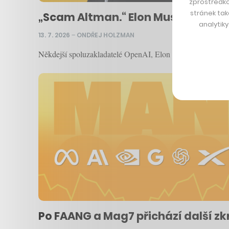
zprostředko
stránek tak
„Scam Altman.“ Elon Musk znovu út
analytik
13. 7. 2026
–
ONDŘEJ HOLZMAN
Někdejší spoluzakladatelé OpenAI, Elon Musk a Sam Altman,
Po FAANG a Mag7 přichází další zk