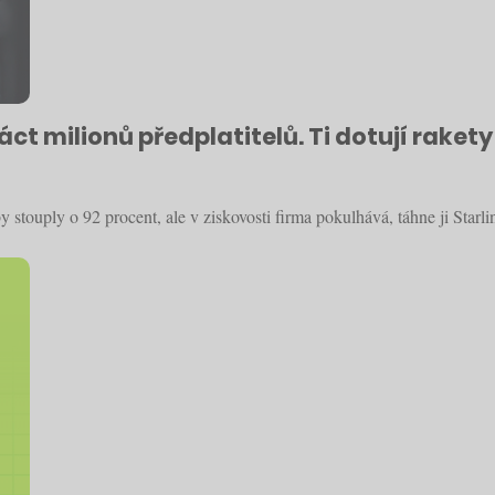
t milionů předplatitelů. Ti dotují rakety 
stouply o 92 procent, ale v ziskovosti firma pokulhává, táhne ji Starli