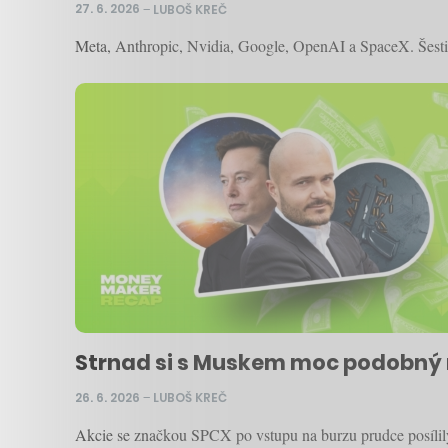
27. 6. 2026
–
LUBOŠ KREČ
Meta, Anthropic, Nvidia, Google, OpenAI a SpaceX. Šestice
Strnad si s Muskem moc podobný ne
26. 6. 2026
–
LUBOŠ KREČ
Akcie se značkou SPCX po vstupu na burzu prudce posílily, 