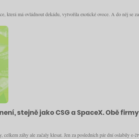
, která má ovládnout dekádu, vytvořila exotické ovoce. A do něj se zam
ní, stejně jako CSG a SpaceX. Obě firmy
celkem záhy ale začaly klesat. Jen za posledních pár dní oslabily o čtv