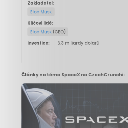
Zakladatel:
Elon Musk
Klíčoví lidé:
Elon Musk
(CEO)
Investice:
6,3 miliardy dolarů
Články na téma SpaceX na CzechCrunchi: