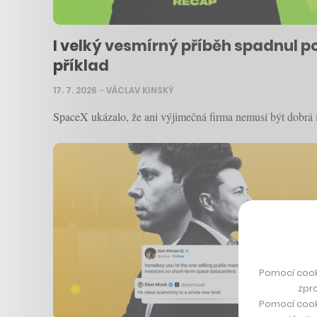
I velký vesmírný příběh spadnul po
příklad
17. 7. 2026
–
VÁCLAV KINSKÝ
SpaceX ukázalo, že ani výjimečná firma nemusí být dobrá in
Pomocí cook
zpro
Pomocí cook