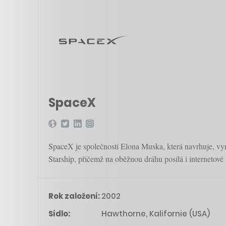
SpaceX
SpaceX je společností Elona Muska, která navrhuje, vyr
Starship, přičemž na oběžnou dráhu posílá i internetové s
Rok založení:
2002
Sídlo:
Hawthorne, Kalifornie (USA)