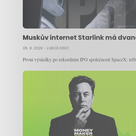
Muskův internet Starlink má dvanác
05. 8. 2026
–
LUBOŠ KREČ
První výsledky po rekordním IPO společnosti SpaceX: tržby 