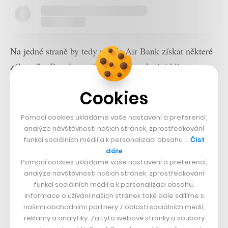
Na jedné straně by tedy mohla Air Bank získat některé
zákazníky Revolutu, zároveň chce oslovit i klienty
jiných bank. Ostatně na českém trhu jich zatím podobné
Cookies
investování do akcií mnoho nenabízí. Investiční
platformy mají v různých formách k dispozici ve Fio
Pomocí cookies ukládáme vaše nastavení a preferencí,
bance, ČSOB a jeho Patrii či Raiffeisenbank, ale jde o
analýze návštěvnosti našich stránek, zprostředkování
funkcí sociálních médií a k personalizaci obsahu …
Číst
obvykle složitější či dražší služby.
„My chceme být
dále
hlavně jednoduchá platforma pro samotné provedení
Pomocí cookies ukládáme vaše nastavení a preferencí,
nákupu,“
říká Petr Žabža.
analýze návštěvnosti našich stránek, zprostředkování
funkcí sociálních médií a k personalizaci obsahu.
Informace o užívání našich stránek také dále sdílíme s
Proto hned při spuštění bude v nabídce jen omezený
našimi obchodními partnery z oblasti sociálních médií,
počet titulů, stejně jako nebudou k dispozici žádné
reklamy a analytiky. Za tyto webové stránky a soubory