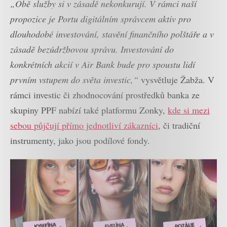
„Obě služby si v zásadě nekonkurují. V rámci naší
propozice je Portu digitálním správcem aktiv pro
dlouhodobé investování, stavění finančního polštáře a v
zásadě bezúdržbovou správu. Investování do
konkrétních akcií v Air Bank bude pro spoustu lidí
prvním vstupem do světa investic,“
vysvětluje Žabža. V
rámci investic či zhodnocování prostředků banka ze
skupiny PPF nabízí také platformu Zonky,
kde si mezi
sebou půjčují přímo jednotliví zákazníci
, či tradiční
instrumenty, jako jsou podílové fondy.