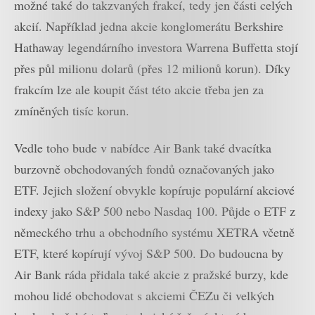
možné také do takzvaných frakcí, tedy jen části celých
akcií. Například jedna akcie konglomerátu Berkshire
Hathaway legendárního investora Warrena Buffetta stojí
přes půl milionu dolarů (přes 12 milionů korun). Díky
frakcím lze ale koupit část této akcie třeba jen za
zmíněných tisíc korun.
Vedle toho bude v nabídce Air Bank také dvacítka
burzovně obchodovaných fondů označovaných jako
ETF. Jejich složení obvykle kopíruje populární akciové
indexy jako S&P 500 nebo Nasdaq 100. Půjde o ETF z
německého trhu a obchodního systému XETRA včetně
ETF, které kopírují vývoj S&P 500. Do budoucna by
Air Bank ráda přidala také akcie z pražské burzy, kde
mohou lidé obchodovat s akciemi ČEZu či velkých