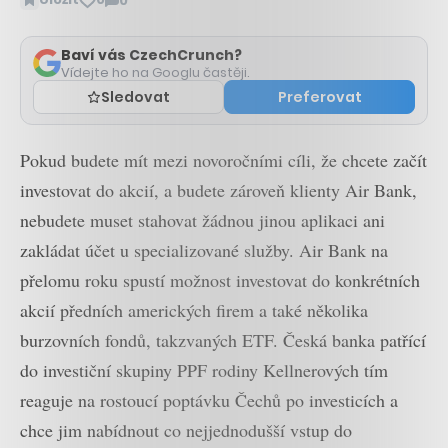
0
Zobrazit
komentáře
Baví vás CzechCrunch?
Vídejte ho na Googlu častěji.
Sledovat
Preferovat
Pokud budete mít mezi novoročními cíli, že chcete začít
investovat do akcií, a budete zároveň klienty Air Bank,
nebudete muset stahovat žádnou jinou aplikaci ani
zakládat účet u specializované služby. Air Bank na
přelomu roku spustí možnost investovat do konkrétních
akcií předních amerických firem a také několika
burzovních fondů, takzvaných ETF. Česká banka patřící
do investiční skupiny PPF rodiny Kellnerových tím
reaguje na rostoucí poptávku Čechů po investicích a
chce jim nabídnout co nejjednodušší vstup do