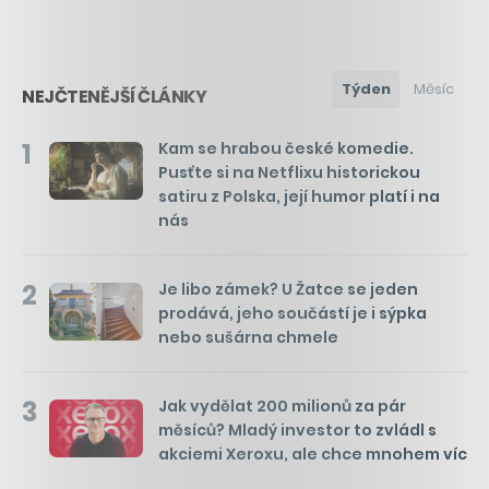
Týden
Měsíc
NEJČTENĚJŠÍ ČLÁNKY
1
Kam se hrabou české komedie.
Pusťte si na Netflixu historickou
satiru z Polska, její humor platí i na
nás
2
Je libo zámek? U Žatce se jeden
prodává, jeho součástí je i sýpka
nebo sušárna chmele
3
Jak vydělat 200 milionů za pár
měsíců? Mladý investor to zvládl s
akciemi Xeroxu, ale chce mnohem víc