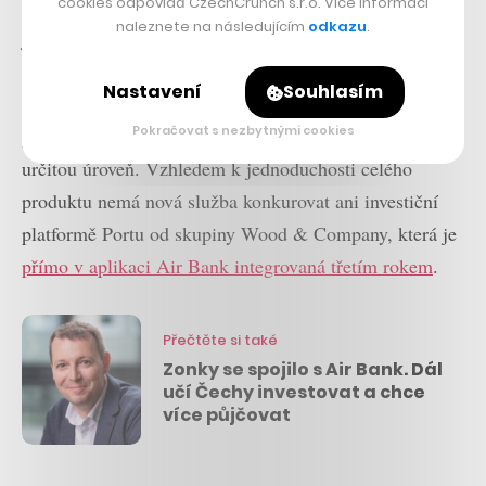
cookies odpovídá CzechCrunch s.r.o. Více informací
velké detaily o jednotlivých akciích, jako je graf vývoje
naleznete na následujícím
odkazu
.
jejich ceny či další ukazatele jako tržní hodnota,
dividendový výnos či P/E poměr. Dostupné minimálně
Nastavení
Souhlasím
při startu nebudou ani pokročilé instrukce pro nákup či
Pokračovat s nezbytnými cookies
prodej například v situaci, kdy cena akcie klesne pod
určitou úroveň. Vzhledem k jednoduchosti celého
produktu nemá nová služba konkurovat ani investiční
platformě Portu od skupiny Wood & Company, která je
přímo v aplikaci Air Bank integrovaná třetím rokem
.
Přečtěte si také
Zonky se spojilo s Air Bank. Dál
učí Čechy investovat a chce
více půjčovat