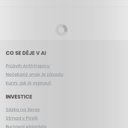
CO SE DĚJE V AI
Průšvih Anthtropicu
Nečekaný směr AI závodu
Kurzy, jak AI vypnout
INVESTICE
Sázka na Xerox
Strnad v Pirelli
Burzovní eldorádo