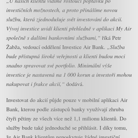
„U našich klientů vidíme rostoucí poptávku po
investičních možnostech, a proto přinášíme novou
službu, která zjednodušuje svět investování do akcií.
Vývoj investice uvidí klienti přehledně v aplikaci My Air
společně s dalšími bankovními službami,“
říká Petr
Žabža, vedoucí oddělení Investice Air Bank.
„Služba
bude přístupná široké veřejnosti a klienti budou moci
snadno spravovat své portfolio. Minimální výše
investice je nastavená na 1 000 korun a investoři mohou
nakupovat i frakce akcií,“
dodává.
Investovat do akcií půjde pouze v mobilní aplikaci Air
Bank, kterou podle zástupců banky využívají zhruba
čtyři pětiny ze všech více než 1,1 milionu klientů. Do
služby bude také jednoduché se přihlásit. I díky tomu,
že Air Bank klientům neposkytuje žádné investiční