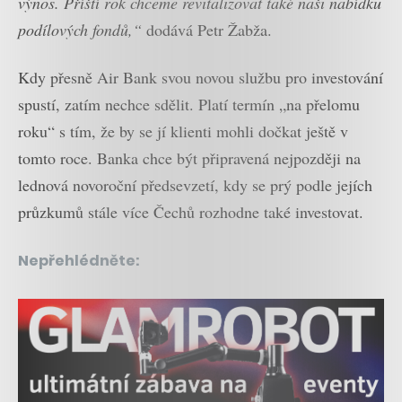
výnos. Příští rok chceme revitalizovat také naši nabídku
podílových fondů,“
dodává Petr Žabža.
Kdy přesně Air Bank svou novou službu pro investování
spustí, zatím nechce sdělit. Platí termín „na přelomu
roku“ s tím, že by se jí klienti mohli dočkat ještě v
tomto roce. Banka chce být připravená nejpozději na
lednová novoroční předsevzetí, kdy se prý podle jejích
průzkumů stále více Čechů rozhodne také investovat.
Nepřehlédněte: