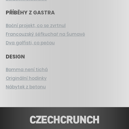
PŘÍBĚHY Z GASTRA
Boční projekt, co se zvrtnul
Francouzský šéfkuchař na Šumavě
Dva golfisti, co pečou
DESIGN
Bomma není tichá
Originální hodinky
Nábytek z betonu