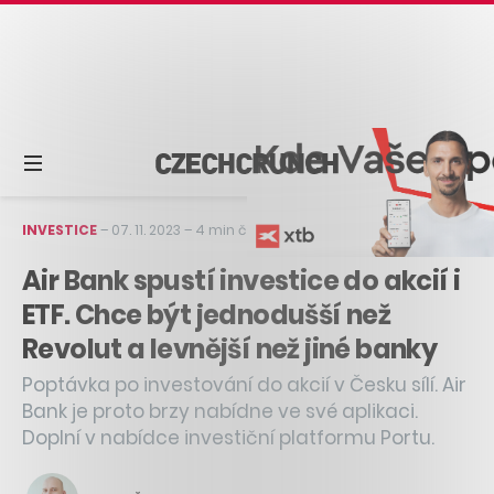
INVESTICE
–
07. 11. 2023
–
4 min čtení
Air Bank spustí investice do akcií i
ETF. Chce být jednodušší než
Revolut a levnější než jiné banky
Poptávka po investování do akcií v Česku sílí. Air
Bank je proto brzy nabídne ve své aplikaci.
Doplní v nabídce investiční platformu Portu.