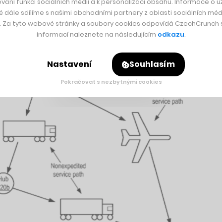
vání funkcí sociálních médií a k personalizaci obsahu. Informace o už
é dále sdílíme s našimi obchodními partnery z oblasti sociálních médi
y. Za tyto webové stránky a soubory cookies odpovídá CzechCrunch s.
informací naleznete na následujícím
odkazu
.
Nastavení
Souhlasím
Pokračovat s nezbytnými cookies