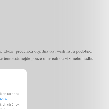
é zboží, předchozí objednávky, wish list a podobně,
 Že tentokrát nejde pouze o nereálnou vizi nebo hudbu
ich stránek,
dále
ich stránek,