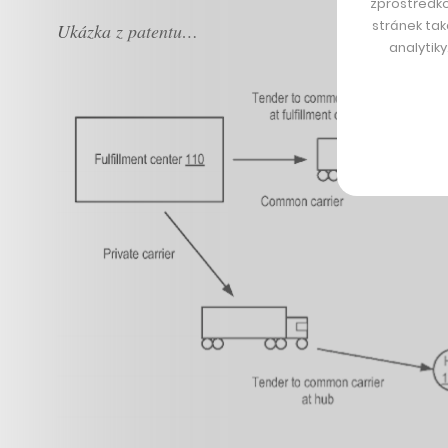
zprostředko
stránek tak
Ukázka z patentu…
analytik