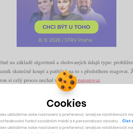
tně na základě algoritmů a sledovaných údajů typu: prohlížen
azník skutečně koupí a patřičně na to s předstihem reagovat.
on si celý proces nechal v prosinci
patentovat
.
Cookies
r. Kuchyně se propojila se zahradou
ies ukládáme vaše nastavení a preferencí, analýze návštěvnosti naš
středkování funkcí sociálních médií a k personalizaci obsahu …
Číst 
ies ukládáme vaše nastavení a preferencí, analýze návštěvnosti naš