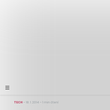
TECH
–
18. 1. 2014
–
1 min čtení