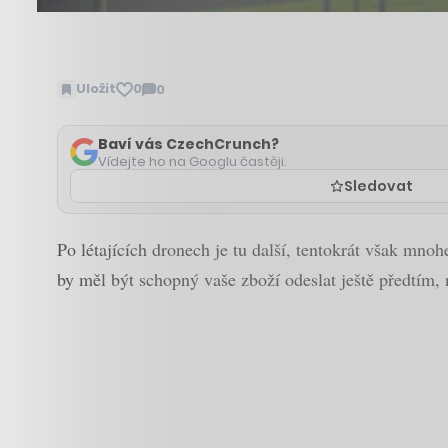
Uložit
0
0
Zobrazit
komentáře
Baví vás CzechCrunch?
Vídejte ho na Googlu častěji.
Sledovat
Po létajících dronech je tu další, tentokrát však mn
by měl být schopný vaše zboží odeslat ještě předtím, 