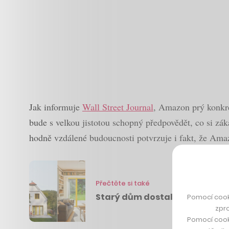
Jak informuje
Wall Street Journal
, Amazon prý konkré
bude s velkou jistotou schopný předpovědět, co si zák
hodně vzdálené budoucnosti potvrzuje i fakt, že Amaz
Přečtěte si také
Starý dům dostal nový interié
Pomocí cook
zpro
Pomocí cook