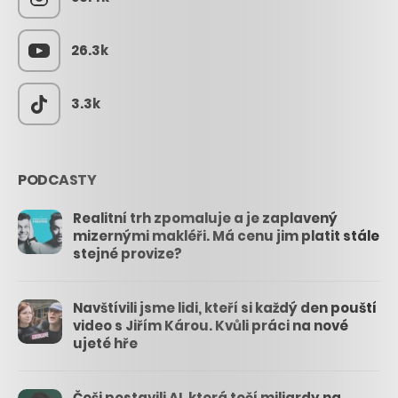
26.3k
3.3k
PODCASTY
Realitní trh zpomaluje a je zaplavený
mizernými makléři. Má cenu jim platit stále
stejné provize?
Navštívili jsme lidi, kteří si každý den pouští
video s Jiřím Károu. Kvůli práci na nové
ujeté hře
Češi postavili AI, která točí miliardy na