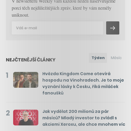
V newsletteru Weekly vám každou neděli naservírujeme
porci těch nejdůležitějších zpráv, které by vám neměly
uniknout.
Týden
Měsíc
NEJČTENĚJŠÍ ČLÁNKY
1
Hvězda Kingdom Come otevírá
hospodu na Vinohradech. Je to moje
vyznání lásky k Česku, říká miláček
fanoušků
2
Jak vydělat 200 milionů za pár
měsíců? Mladý investor to zvládl s
akciemi Xeroxu, ale chce mnohem víc