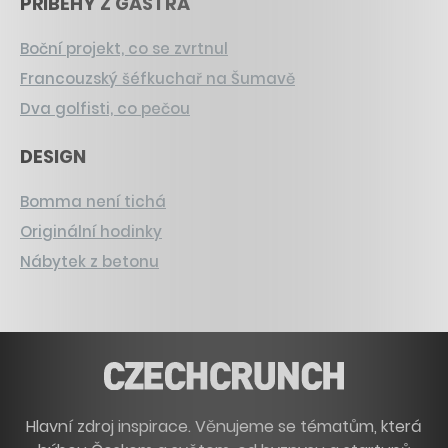
PŘÍBĚHY Z GASTRA
Boční projekt, co se zvrtnul
Francouzský šéfkuchař na Šumavě
Dva golfisti, co pečou
DESIGN
Bomma není tichá
Originální hodinky
Nábytek z betonu
Hlavní zdroj inspirace. Věnujeme se tématům, která